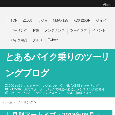
About
TOP
Z1000
NMAX125
KDX125SR
マジェ
ジョグ
ツーリング
林道
メンテナンス
ツークラブ
イベント
Twitter
バイク用品
グルメ
とあるバイク乗りのツーリ
ングブログ
Z1000で峠やジムカーナ、マジェスティC、NMAX125でツーリング、
KDX125SR、原付スクータージョグで林道や酷道。メンテナンス整備修
理、バイクイベント、ツーリングスポット・グルメ情報ブログ
ホーム
>
ツーリング
>
「 月別アーカイブ：2018年08月 」