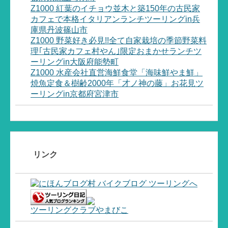
Z1000 紅葉のイチョウ並木と築150年の古民家
カフェで本格イタリアンランチツーリングin兵
庫県丹波篠山市
Z1000 野菜好き必見!!全て自家栽培の季節野菜料
理｢古民家カフェ村やん｣限定おまかせランチツ
ーリングin大阪府能勢町
Z1000 水産会社直営海鮮食堂「海味鮮やま鮮」
焼魚定食＆樹齢2000年「才ノ神の藤」お花見ツ
ーリングin京都府宮津市
リンク
ツーリングクラブやまびこ