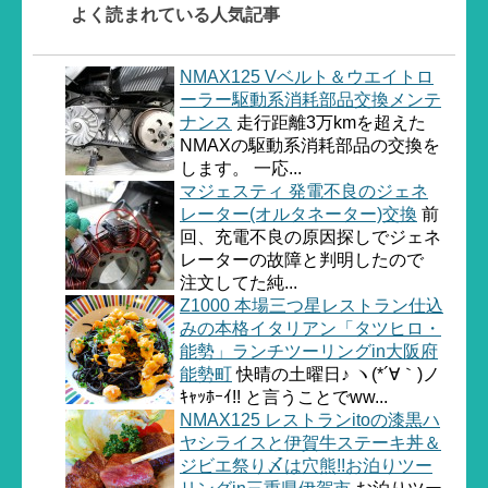
よく読まれている人気記事
NMAX125 Vベルト＆ウエイトロ
ーラー駆動系消耗部品交換メンテ
ナンス
走行距離3万kmを超えた
NMAXの駆動系消耗部品の交換を
します。 一応...
マジェスティ 発電不良のジェネ
レーター(オルタネーター)交換
前
回、充電不良の原因探しでジェネ
レーターの故障と判明したので
注文してた純...
Z1000 本場三つ星レストラン仕込
みの本格イタリアン「タツヒロ・
能勢」ランチツーリングin大阪府
能勢町
快晴の土曜日♪ ヽ(*´∀｀)ノ
ｷｬｯﾎｰｲ!! と言うことでww...
NMAX125 レストランitoの漆黒ハ
ヤシライスと伊賀牛ステーキ丼＆
ジビエ祭り〆は穴熊!!お泊りツー