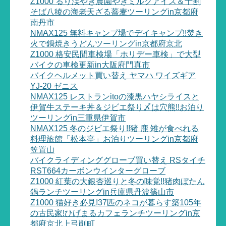
Z1000 るり渓やぎ農園やぎミルクアイス＆十割
そば八稜の海老天ざる蕎麦ツーリングin京都府
南丹市
NMAX125 無料キャンプ場でデイキャンプ!!焚き
火で鍋焼きうどんツーリングin京都府京北
Z1000 格安民間車検場「ホリデー車検」で大型
バイクの車検更新in大阪府門真市
バイクヘルメット買い替え ヤマハ ワイズギア
YJ-20 ゼニス
NMAX125 レストランitoの漆黒ハヤシライスと
伊賀牛ステーキ丼＆ジビエ祭り〆は穴熊!!お泊り
ツーリングin三重県伊賀市
NMAX125 冬のジビエ祭り!!猪 鹿 雉が食べれる
料理旅館「松本亭」お泊りツーリングin京都府
笠置山
バイクライディンググローブ買い替え RSタイチ
RST664カーボンウインターグローブ
Z1000 紅葉の大銀杏巡りと冬の味覚!!猪肉ぼたん
鍋ランチツーリングin兵庫県丹波篠山市
Z1000 猫好き必見!37匹のネコが暮らす築105年
の古民家!ひげまるカフェランチツーリングin京
都府京北上弓削町