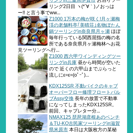
リングin三重県伊賀市
お泊りツー
リング2日目 ヽ(*´∀｀)ノおっは
ー!! と言う事でww...
Z1000 1万本の梅が咲く!月ヶ瀬梅
渓の老舗料亭｢美晴荘｣名物ぼたん
鍋ツーリングin奈良県月ヶ瀬
ほぼ
毎年行っている関西屈指の梅の名
所である奈良県月ヶ瀬梅林へお花
見ツーリングへ行...
Z1000 西六甲ワインディングツー
リングin兵庫
昼から時間が空いた
ので 近くの六甲山までぶらっと
流しにε=ε=(oﾟｰﾟ)...
KDX125SR 不動バイクのキャブ
オーバーフロー修理フロートバル
ブAssy交換
長年の放置で不動車
になってしまったKDX125SR。
前回、キャブレター分...
NMAX125 琵琶湖彦根あのベンチ
＆TU-KO古民家ツーリングin滋賀
県米原市
本日は大阪枚方の某秘