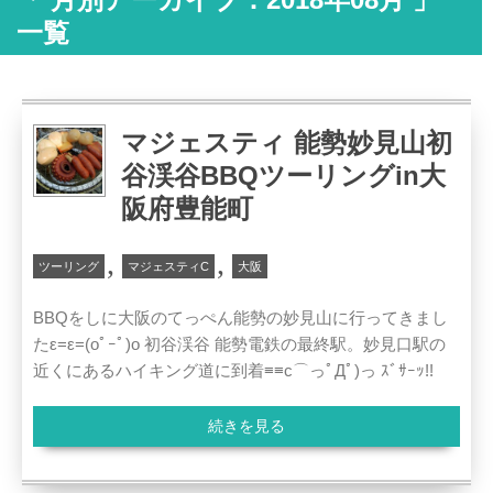
一覧
マジェスティ 能勢妙見山初
谷渓谷BBQツーリングin大
阪府豊能町
,
,
ツーリング
マジェスティC
大阪
BBQをしに大阪のてっぺん能勢の妙見山に行ってきまし
たε=ε=(oﾟｰﾟ)o 初谷渓谷 能勢電鉄の最終駅。妙見口駅の
近くにあるハイキング道に到着≡≡c⌒っﾟДﾟ)っ ｽﾞｻｰｯ!!
続きを見る