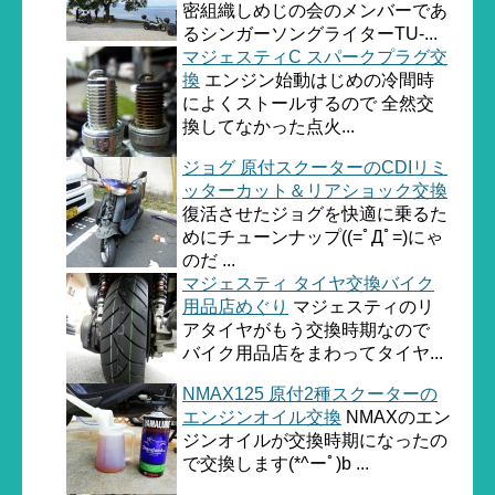
密組織しめじの会のメンバーであ
るシンガーソングライターTU-...
マジェスティC スパークプラグ交
換
エンジン始動はじめの冷間時
によくストールするので 全然交
換してなかった点火...
ジョグ 原付スクーターのCDIリミ
ッターカット＆リアショック交換
復活させたジョグを快適に乗るた
めにチューンナップ((=ﾟДﾟ=)にゃ
のだ ...
マジェスティ タイヤ交換バイク
用品店めぐり
マジェスティのリ
アタイヤがもう交換時期なので
バイク用品店をまわってタイヤ...
NMAX125 原付2種スクーターの
エンジンオイル交換
NMAXのエン
ジンオイルが交換時期になったの
で交換します(*^ーﾟ)b ...