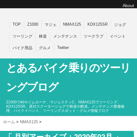
About
TOP
Z1000
NMAX125
KDX125SR
マジェ
ジョグ
ツーリング
林道
メンテナンス
ツークラブ
イベント
Twitter
バイク用品
グルメ
とあるバイク乗りのツーリ
ングブログ
Z1000で峠やジムカーナ、マジェスティC、NMAX125でツーリング、
KDX125SR、原付スクータージョグで林道や酷道。メンテナンス整備修
理、バイクイベント、ツーリングスポット・グルメ情報ブログ
ホーム
>
NMAX125
>
「 月別アーカイブ：2020年02月 」