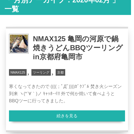
一覧
NMAX125 亀岡の河原で鍋
焼きうどんBBQツーリング
in京都府亀岡市
,
,
NMAX125
ツーリング
京都
寒くなってきたので ((((；ﾟДﾟ))))ｶﾞｸﾌﾞﾙ 焚き火シーズン
到来 ヽ(*´∀｀)ノ ｷｬｯﾎｰｲ!! 外で何か焼いて食べようと
BBQツーに行ってきました。
続きを見る