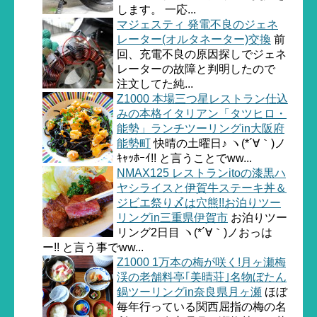
します。 一応...
マジェスティ 発電不良のジェネ
レーター(オルタネーター)交換
前
回、充電不良の原因探しでジェネ
レーターの故障と判明したので
注文してた純...
Z1000 本場三つ星レストラン仕込
みの本格イタリアン「タツヒロ・
能勢」ランチツーリングin大阪府
能勢町
快晴の土曜日♪ ヽ(*´∀｀)ノ
ｷｬｯﾎｰｲ!! と言うことでww...
NMAX125 レストランitoの漆黒ハ
ヤシライスと伊賀牛ステーキ丼＆
ジビエ祭り〆は穴熊!!お泊りツー
リングin三重県伊賀市
お泊りツー
リング2日目 ヽ(*´∀｀)ノおっは
ー!! と言う事でww...
Z1000 1万本の梅が咲く!月ヶ瀬梅
渓の老舗料亭｢美晴荘｣名物ぼたん
鍋ツーリングin奈良県月ヶ瀬
ほぼ
毎年行っている関西屈指の梅の名