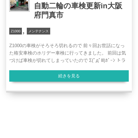
自動二輪の車検更新in大阪
府門真市
,
Z1000
メンテナンス
Z1000の車検がそろそろ切れるので 前々回お世話になっ
た格安車検のホリデー車検に行ってきました。 前回は気
づけば車検が切れてしまっていたので Σ(ﾟдﾟlll)ｶﾞｰﾝ トラ
続きを見る