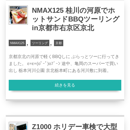
NMAX125 桂川の河原でホ
ットサンドBBQツーリング
in京都市右京区京北
,
,
NMAX125
ツーリング
京都
京都京北の河原で軽くBBQしに ぶらっとツーに行ってき
ました。 ε=ε=(oﾟｰﾟ)oﾌﾞｰﾝ 途中、亀岡のスーパーで買い
出し 栃本河川公園 京北栃本町にある河川敷に到着。
続きを見る
Z1000 ホリデー車検で大型