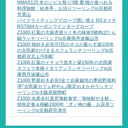
NMAX125 冬のジビエ祭り!!猪 鹿 雉が食べれる
料理旅館「松本亭」お泊りツーリングin京都府
笠置山
バイクライディンググローブ買い替え RSタイチ
RST664カーボンウインターグローブ
Z1000 紅葉の大銀杏巡りと冬の味覚!!猪肉ぼたん
鍋ランチツーリングin兵庫県丹波篠山市
Z1000 猫好き必見!37匹のネコが暮らす築105年
の古民家!ひげまるカフェランチツーリングin京
都府京北上弓削町
Z1000 紅葉のイチョウ並木と築150年の古民家
カフェで本格イタリアンランチツーリングin兵
庫県丹波篠山市
Z1000 野菜好き必見!!全て自家栽培の季節野菜料
理｢古民家カフェ村やん｣限定おまかせランチツ
ーリングin大阪府能勢町
Z1000 水産会社直営海鮮食堂「海味鮮やま鮮」
焼魚定食＆樹齢2000年「才ノ神の藤」お花見ツ
ーリングin京都府宮津市