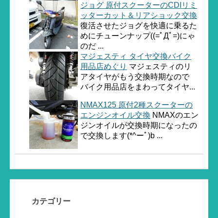
ジョグ 原付スクーターのCDIリミ
ッターカット＆リアショック交換
復活させたジョグを快適に乗るた
めにチューンナップ((=ﾟДﾟ=)にゃ
のだ ...
マジェスティ タイヤ交換バイク
用品店めぐり
マジェスティのリ
アタイヤがもう交換時期なので
バイク用品店をまわってタイヤ...
NMAX125 原付2種スクーターの
エンジンオイル交換
NMAXのエン
ジンオイルが交換時期になったの
で交換します(*^ーﾟ)b ...
カテゴリー