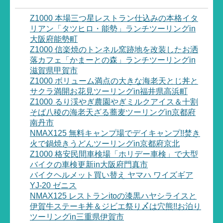
Z1000 本場三つ星レストラン仕込みの本格イタ
リアン「タツヒロ・能勢」ランチツーリングin
大阪府能勢町
Z1000 信楽焼のトンネル窯跡地を改装したお洒
落カフェ「かまーとの森」ランチツーリングin
滋賀県甲賀市
Z1000 ボリューム満点の大きな海老天とじ丼と
サクラ満開お花見ツーリングin福井県高浜町
Z1000 るり渓やぎ農園やぎミルクアイス＆十割
そば八稜の海老天ざる蕎麦ツーリングin京都府
南丹市
NMAX125 無料キャンプ場でデイキャンプ!!焚き
火で鍋焼きうどんツーリングin京都府京北
Z1000 格安民間車検場「ホリデー車検」で大型
バイクの車検更新in大阪府門真市
バイクヘルメット買い替え ヤマハ ワイズギア
YJ-20 ゼニス
NMAX125 レストランitoの漆黒ハヤシライスと
伊賀牛ステーキ丼＆ジビエ祭り〆は穴熊!!お泊り
ツーリングin三重県伊賀市