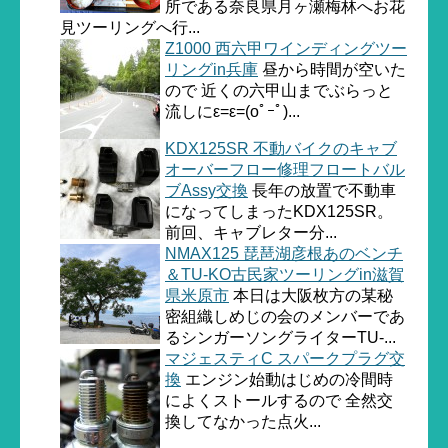
所である奈良県月ヶ瀬梅林へお花
見ツーリングへ行...
Z1000 西六甲ワインディングツー
リングin兵庫
昼から時間が空いた
ので 近くの六甲山までぶらっと
流しにε=ε=(oﾟｰﾟ)...
KDX125SR 不動バイクのキャブ
オーバーフロー修理フロートバル
ブAssy交換
長年の放置で不動車
になってしまったKDX125SR。
前回、キャブレター分...
NMAX125 琵琶湖彦根あのベンチ
＆TU-KO古民家ツーリングin滋賀
県米原市
本日は大阪枚方の某秘
密組織しめじの会のメンバーであ
るシンガーソングライターTU-...
マジェスティC スパークプラグ交
換
エンジン始動はじめの冷間時
によくストールするので 全然交
換してなかった点火...