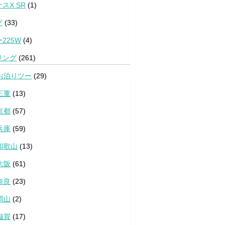
スX SR
(1)
グ
(33)
225W
(4)
リング
(261)
お泊りツー
(29)
三重
(13)
京都
(57)
兵庫
(59)
和歌山
(13)
大阪
(61)
奈良
(23)
岡山
(2)
滋賀
(17)