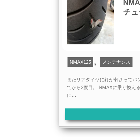
NM
チュ
,
NMAX125
メンテナンス
またリアタイヤに釘が刺さってパンク。 
てから2度目。 NMAXに乗り換え
に…