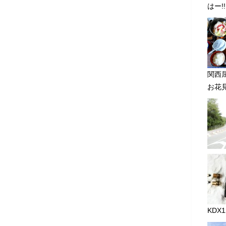
はー!
関西
お花見
KDX