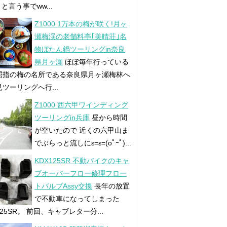
! と言う事でww...
Z1000 1万本の梅が咲く!月ヶ
瀬梅渓の老舗料亭｢美晴荘｣名
物ぼたん鍋ツーリングin奈良
県月ヶ瀬
ほぼ毎年行っている
屈指の梅の名所である奈良県月ヶ瀬梅林へ
ツーリングへ行...
Z1000 西六甲ワインディング
ツーリングin兵庫
昼から時間
が空いたので 近くの六甲山ま
でぶらっと流しにε=ε=(oﾟｰﾟ)...
KDX125SR 不動バイクのキャ
ブオーバーフロー修理フロー
トバルブAssy交換
長年の放置
で不動車になってしまった
125SR。 前回、キャブレター分...