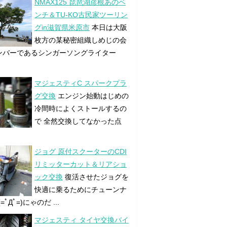
NMAX125 琵琶湖彦根あのベ
ンチ＆TU-KO古民家ツーリン
グin滋賀県米原市
本日は大阪
枚方の某秘密組織しめじの会
ンバーであるシンガーソングライター
マジェスティC スパークプラ
グ交換
エンジン始動はじめの
冷間時によくストールするの
で 全然交換してなかった点
ジョグ 原付スクーターのCDI
リミッターカット＆リアショ
ック交換
復活させたジョグを
快適に乗るためにチューンナ
=ﾟДﾟ=)にゃのだ ...
マジェスティ タイヤ交換バイ