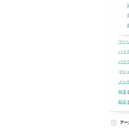
ツー
バイ
バイ
マジ
メン
林道
(
酷道
(
アー