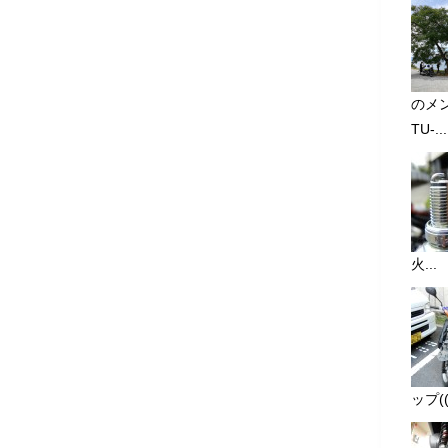
のメ
TU-...
火...
ップ((