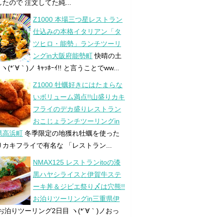
たので 注文してた純...
Z1000 本場三つ星レストラン
仕込みの本格イタリアン「タ
ツヒロ・能勢」ランチツーリ
ングin大阪府能勢町
快晴の土
ヽ(*´∀｀)ノ ｷｬｯﾎｰｲ!! と言うことでww...
Z1000 牡蠣好きにはたまらな
いボリューム満点!!山盛りカキ
フライのデカ盛りレストラン
おこじょランチツーリングin
県高浜町
冬季限定の地獲れ牡蠣を使った
カキフライで有名な 「レストラン...
NMAX125 レストランitoの漆
黒ハヤシライスと伊賀牛ステ
ーキ丼＆ジビエ祭り〆は穴熊!!
お泊りツーリングin三重県伊
お泊りツーリング2日目 ヽ(*´∀｀)ノおっ