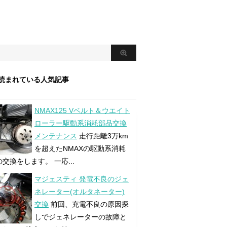
読まれている人気記事
NMAX125 Vベルト＆ウエイト
ローラー駆動系消耗部品交換
メンテナンス
走行距離3万km
を超えたNMAXの駆動系消耗
交換をします。 一応...
マジェスティ 発電不良のジェ
ネレーター(オルタネーター)
交換
前回、充電不良の原因探
しでジェネレーターの故障と