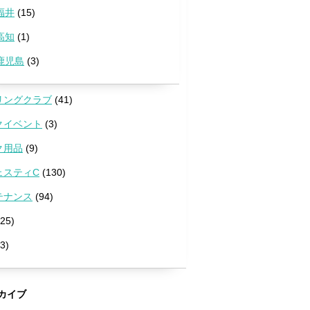
福井
(15)
高知
(1)
鹿児島
(3)
リングクラブ
(41)
クイベント
(3)
ク用品
(9)
ェスティC
(130)
テナンス
(94)
25)
3)
カイブ