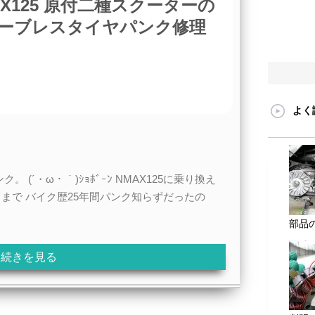
AX125 原付二種スクーターの
ーブレスタイヤパンク修理
よく
(´・ω・｀)ｼｮﾎﾞｰﾝ NMAX125に乗り換え
るまで バイク歴25年間パンク知らずだったの
部品の
続きを見る