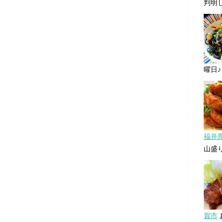
判明し
曜日♪ 
福井
山盛り
賀市