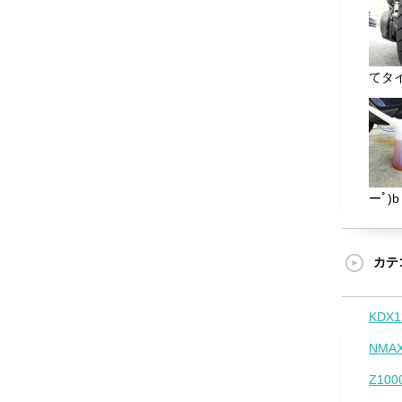
てタイ
ーﾟ)b 
カテ
KDX1
NMAX
Z100