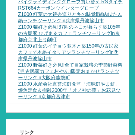
バイクライディンググローブ買い替え RSタイチ
RST664カーボンウインターグローブ
Z1000 紅葉の大銀杏巡りと冬の味覚!!猪肉ぼたん
鍋ランチツーリングin兵庫県丹波篠山市
Z1000 猫好き必見!37匹のネコが暮らす築105年
の古民家!ひげまるカフェランチツーリングin京
都府京北上弓削町
Z1000 紅葉のイチョウ並木と築150年の古民家
カフェで本格イタリアンランチツーリングin兵
庫県丹波篠山市
Z1000 野菜好き必見!!全て自家栽培の季節野菜料
理｢古民家カフェ村やん｣限定おまかせランチツ
ーリングin大阪府能勢町
Z1000 水産会社直営海鮮食堂「海味鮮やま鮮」
焼魚定食＆樹齢2000年「才ノ神の藤」お花見ツ
ーリングin京都府宮津市
リンク