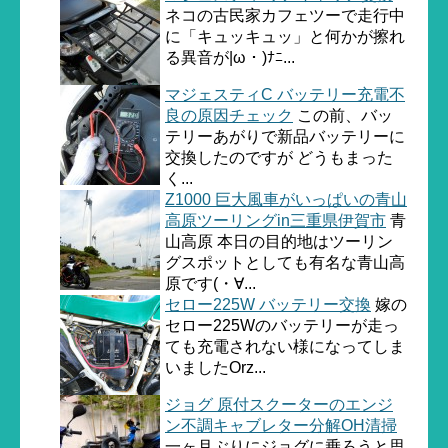
ネコの古民家カフェツーで走行中
に「キュッキュッ」と何かが擦れ
る異音が|ω・)ﾅﾆ...
マジェスティC バッテリー充電不
良の原因チェック
この前、バッ
テリーあがりで新品バッテリーに
交換したのですが どうもまった
く...
Z1000 巨大風車がいっぱいの青山
高原ツーリングin三重県伊賀市
青
山高原 本日の目的地はツーリン
グスポットとしても有名な青山高
原です(・∀...
セロー225W バッテリー交換
嫁の
セロー225Wのバッテリーが走っ
ても充電されない様になってしま
いましたOrz...
ジョグ 原付スクーターのエンジ
ン不調キャブレター分解OH清掃
一ヶ月ぶりにジョグに乗ろうと思