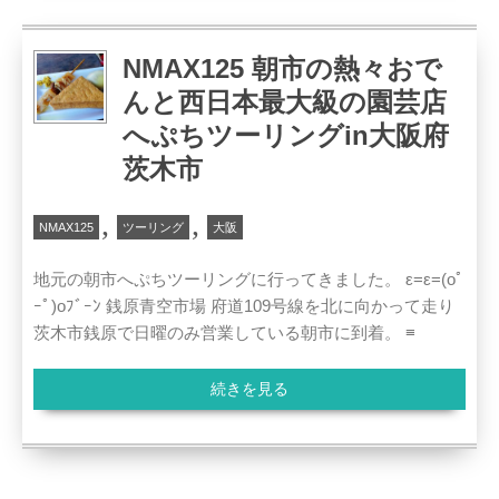
NMAX125 朝市の熱々おで
んと西日本最大級の園芸店
へぷちツーリングin大阪府
茨木市
,
,
NMAX125
ツーリング
大阪
地元の朝市へぷちツーリングに行ってきました。 ε=ε=(oﾟ
ｰﾟ)oﾌﾞｰﾝ 銭原青空市場 府道109号線を北に向かって走り
茨木市銭原で日曜のみ営業している朝市に到着。 ≡
続きを見る