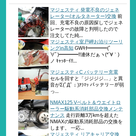
マジェスティ 発電不良のジェネ
レーター(オルタネーター)交換
前
回、充電不良の原因探しでジェネ
レーターの故障と判明したので
注文してた純...
マジェスティ室戸岬お泊りツーリ
ングin高知
GWｷﾀ━━━━(ﾟ
∀ﾟ)━━━━!!連休だぁヽ(*´∀｀)
ノ ｷｬｯﾎｰｲ!!...
マジェスティC バッテリー充電
セルを回すと「ジジジジ…」と異
音がΣ(ﾟДﾟ；)ｱﾗﾏｯ バッテリーが弱
っ...
NMAX125 Vベルト＆ウエイトロ
ーラー駆動系消耗部品交換メンテ
ナンス
走行距離3万kmを超えた
NMAXの駆動系消耗部品の交換を
します。 一応...
マジェスティ リアキャリア交換