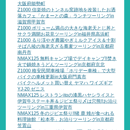
大阪府能勢町
Z1000 信楽焼のトンネル窯跡地を改装したお洒
落カフェ「かまーとの森」ランチツーリングin
滋賀県甲賀市
Z1000 ボリューム満点の大きな海老天とじ丼と
サクラ満開お花見ツーリングin福井県高浜町
Z1000 るり渓やぎ農園やぎミルクアイス＆十割
そば八稜の海老天ざる蕎麦ツーリングin京都府
南丹市
NMAX125 無料キャンプ場でデイキャンプ!!焚き
火で鍋焼きうどんツーリングin京都府京北
Z1000 格安民間車検場「ホリデー車検」で大型
バイクの車検更新in大阪府門真市
バイクヘルメット買い替え ヤマハ ワイズギア
YJ-20 ゼニス
NMAX125 レストランitoの漆黒ハヤシライスと
伊賀牛ステーキ丼＆ジビエ祭り〆は穴熊!!お泊り
ツーリングin三重県伊賀市
NMAX125 冬のジビエ祭り!!猪 鹿 雉が食べれる
料理旅館「松本亭」お泊りツーリングin京都府
笠置山