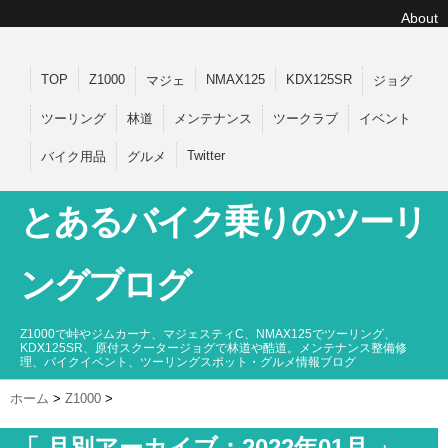
About
TOP
Z1000
NMAX125
KDX125SR
マジェ
ジョグ
ツーリング
林道
メンテナンス
ツークラブ
イベント
Twitter
バイク用品
グルメ
とあるバイク乗りのツーリ
ングブログ
Z1000で峠やジムカーナ、マジェスティC、NMAX125でツーリング、
KDX125SR、原付スクータージョグで林道や酷道。メンテナンス整備修
理、バイクイベント、ツーリングスポット・グルメ情報ブログ
ホーム
>
Z1000
>
「 月別アーカイブ：2022年01月 」