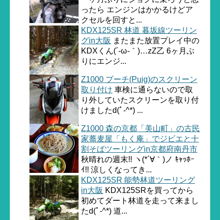
ったら エンジンはかかるけどア
クセルを回すと...
KDX125SR 林道 暮坂線ツーリン
グin大阪
またまた放置プレイ中の
KDXくん(´-ω-｀)…zZ乙 6ヶ月ぶ
りにエンジ...
Z1000 プーチ(Puig)のスクリーン
取り付け
車検に通らないので取
り外していたスクリーンを取り付
けましたd(ﾟ-^*) ...
Z1000 森の京都「美山町」の古民
家蕎麦屋「もく庵」でジビエと十
割そばツーリングin京都府南丹市
秋晴れの週末!! ヽ(*´∀｀)ノ ｷｬｯﾎｰ
ｲ!! 涼しくなってき...
KDX125SR 能勢林道ツーリング
in大阪
KDX125SRを買ってから
初めてダート林道を走って来まし
たd(ﾟ-^*) 道...