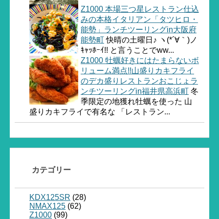
Z1000 本場三つ星レストラン仕込
みの本格イタリアン「タツヒロ・
能勢」ランチツーリングin大阪府
能勢町
快晴の土曜日♪ ヽ(*´∀｀)ノ
ｷｬｯﾎｰｲ!! と言うことでww...
Z1000 牡蠣好きにはたまらないボ
リューム満点!!山盛りカキフライ
のデカ盛りレストランおこじょラ
ンチツーリングin福井県高浜町
冬
季限定の地獲れ牡蠣を使った 山
盛りカキフライで有名な 「レストラン...
カテゴリー
KDX125SR
(28)
NMAX125
(62)
Z1000
(99)