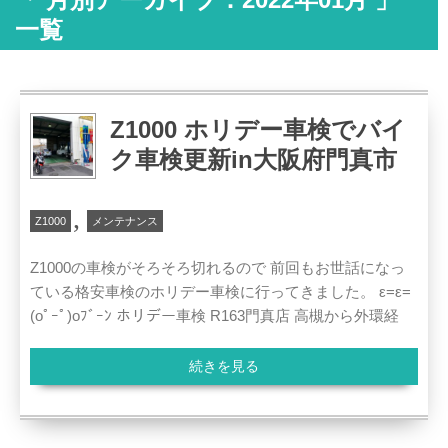
一覧
Z1000 ホリデー車検でバイ
ク車検更新in大阪府門真市
,
Z1000
メンテナンス
Z1000の車検がそろそろ切れるので 前回もお世話になっ
ている格安車検のホリデー車検に行ってきました。 ε=ε=
(oﾟｰﾟ)oﾌﾞｰﾝ ホリデー車検 R163門真店 高槻から外環経
続きを見る