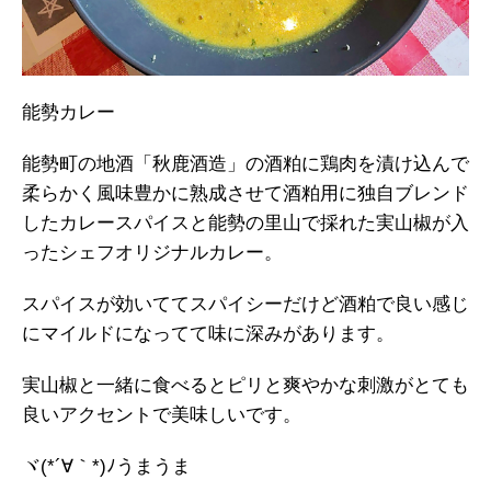
能勢カレー
能勢町の地酒「秋鹿酒造」の酒粕に鶏肉を漬け込んで
柔らかく風味豊かに熟成させて酒粕用に独自ブレンド
したカレースパイスと能勢の里山で採れた実山椒が入
ったシェフオリジナルカレー。
スパイスが効いててスパイシーだけど酒粕で良い感じ
にマイルドになってて味に深みがあります。
実山椒と一緒に食べるとピリと爽やかな刺激がとても
良いアクセントで美味しいです。
ヾ(*´∀｀*)ﾉうまうま