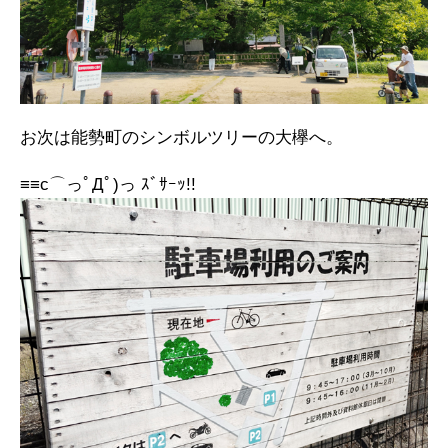
お次は能勢町のシンボルツリーの大欅へ。
≡≡c⌒っﾟДﾟ)っ ｽﾞｻｰｯ!!