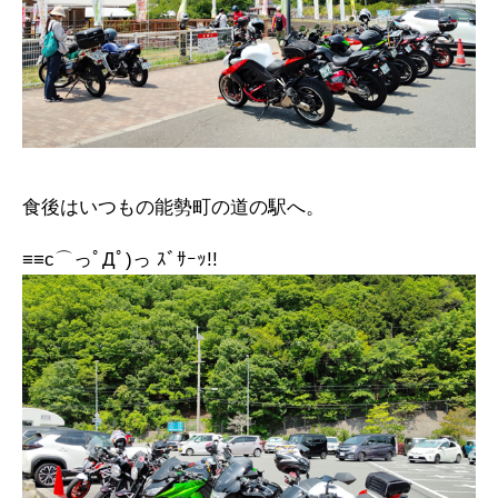
食後はいつもの能勢町の道の駅へ。
≡≡c⌒っﾟДﾟ)っ ｽﾞｻｰｯ!!