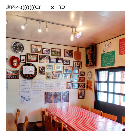
店内へ((((((((⊂( ・ω・)⊃