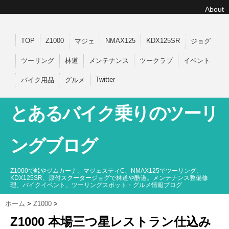
About
TOP
Z1000
NMAX125
KDX125SR
マジェ
ジョグ
ツーリング
林道
メンテナンス
ツークラブ
イベント
Twitter
バイク用品
グルメ
とあるバイク乗りのツーリ
ングブログ
Z1000で峠やジムカーナ、マジェスティC、NMAX125でツーリング、
KDX125SR、原付スクータージョグで林道や酷道。メンテナンス整備修
理、バイクイベント、ツーリングスポット・グルメ情報ブログ
ホーム
>
Z1000
>
Z1000 本場三つ星レストラン仕込み