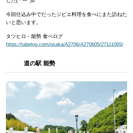
した(*^ーﾟ)b
今回仕込み中でだったジビエ料理を食べにまた訪ねた
いと思います。
タツヒロ・能勢 食べログ
https://tabelog.com/osaka/A2706/A270605/27111065/
道の駅 能勢