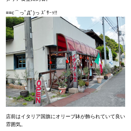
≡≡c⌒っﾟДﾟ)っ ｽﾞｻｰｯ!!
店前はイタリア国旗にオリーブ鉢が飾られていて良い
雰囲気。