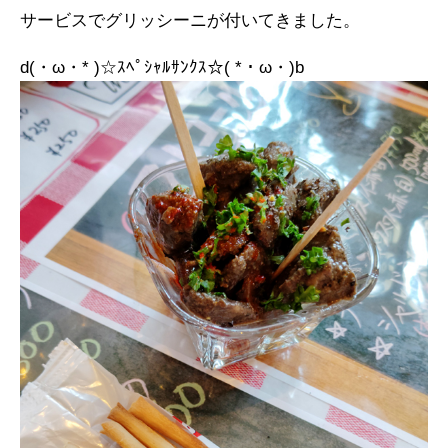
サービスでグリッシーニが付いてきました。
d(・ω・* )☆ｽﾍﾟｼｬﾙｻﾝｸｽ☆( *・ω・)b