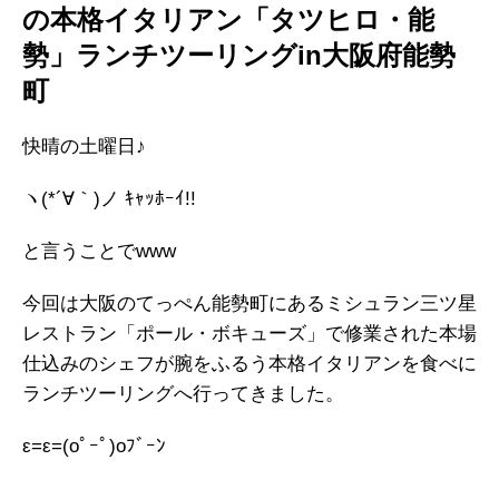
の本格イタリアン「タツヒロ・能
勢」ランチツーリングin大阪府能勢
町
快晴の土曜日♪
ヽ(*´∀｀)ノ ｷｬｯﾎｰｲ!!
と言うことでwww
今回は大阪のてっぺん能勢町にあるミシュラン三ツ星
レストラン「ポール・ボキューズ」で修業された本場
仕込みのシェフが腕をふるう本格イタリアンを食べに
ランチツーリングへ行ってきました。
ε=ε=(oﾟｰﾟ)oﾌﾞｰﾝ