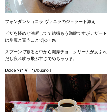
フォンダンショコラ ヴァニラのジェラート添え
ピザを軽めと油断してて結構もう満腹ですがデザート
は別腹と言うことで|ω・)w
スプーンで割ると中から濃厚チョコクリームがあふれ
だし疲れ吹っ飛ぶ甘さでめちゃうま。
Dolceヾ(*´∀｀*)ﾉbuono!!