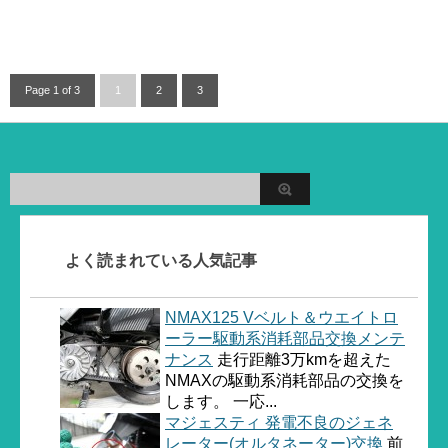
Page 1 of 3
1
2
3
よく読まれている人気記事
NMAX125 Vベルト＆ウエイトロ
ーラー駆動系消耗部品交換メンテ
ナンス
走行距離3万kmを超えた
NMAXの駆動系消耗部品の交換を
します。 一応...
マジェスティ 発電不良のジェネ
レーター(オルタネーター)交換
前