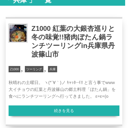
Z1000 紅葉の大銀杏巡りと
冬の味覚!!猪肉ぼたん鍋ラ
ンチツーリングin兵庫県丹
波篠山市
,
,
Z1000
ツーリング
兵庫
秋晴れの土曜日。 ヽ(*´∀｀)ノ ｷｬｯﾎｰｲ!! と言う事でwww
大イチョウの紅葉と丹波篠山の郷土料理「ぼたん鍋」を
食べにランチツーリングへ行ってきました。 ε=ε=(o
続きを見る