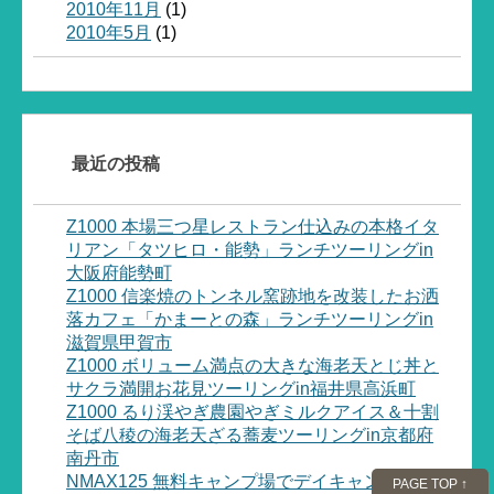
2010年11月
(1)
2010年5月
(1)
最近の投稿
Z1000 本場三つ星レストラン仕込みの本格イタ
リアン「タツヒロ・能勢」ランチツーリングin
大阪府能勢町
Z1000 信楽焼のトンネル窯跡地を改装したお洒
落カフェ「かまーとの森」ランチツーリングin
滋賀県甲賀市
Z1000 ボリューム満点の大きな海老天とじ丼と
サクラ満開お花見ツーリングin福井県高浜町
Z1000 るり渓やぎ農園やぎミルクアイス＆十割
そば八稜の海老天ざる蕎麦ツーリングin京都府
南丹市
NMAX125 無料キャンプ場でデイキャンプ!!焚き
PAGE TOP ↑