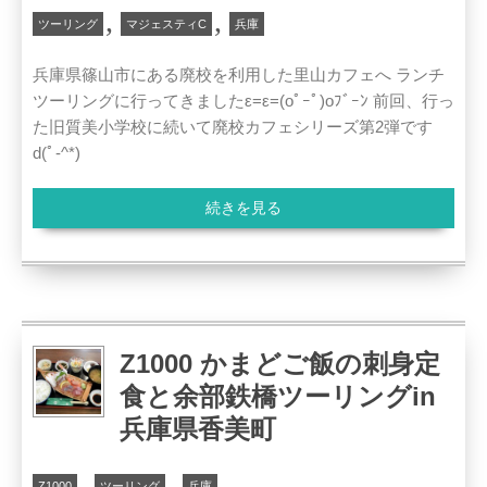
,
,
ツーリング
マジェスティC
兵庫
兵庫県篠山市にある廃校を利用した里山カフェへ ランチ
ツーリングに行ってきましたε=ε=(oﾟｰﾟ)oﾌﾞｰﾝ 前回、行っ
た旧質美小学校に続いて廃校カフェシリーズ第2弾です
d(ﾟ-^*)
続きを見る
Z1000 かまどご飯の刺身定
食と余部鉄橋ツーリングin
兵庫県香美町
,
,
Z1000
ツーリング
兵庫