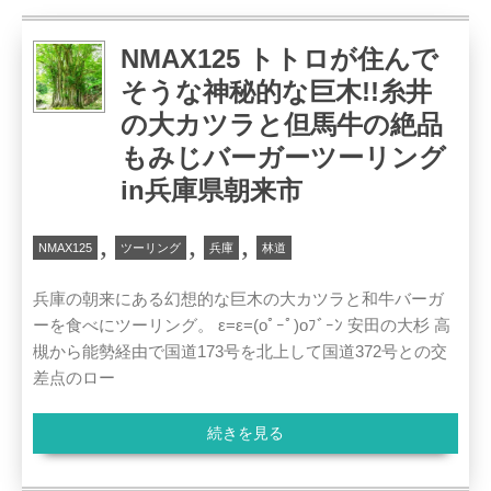
NMAX125 トトロが住んで
そうな神秘的な巨木!!糸井
の大カツラと但馬牛の絶品
もみじバーガーツーリング
in兵庫県朝来市
,
,
,
NMAX125
ツーリング
兵庫
林道
兵庫の朝来にある幻想的な巨木の大カツラと和牛バーガ
ーを食べにツーリング。 ε=ε=(oﾟｰﾟ)oﾌﾞｰﾝ 安田の大杉 高
槻から能勢経由で国道173号を北上して国道372号との交
差点のロー
続きを見る