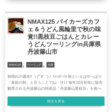
NMAX125 バイカーズカフ
ェ＆うどん風輪里で秋の味
覚!!黒枝豆ごはんとカレー
うどんツーリングin兵庫県
丹波篠山市
,
,
NMAX125
ツーリング
兵庫
秋晴れの週末!! ヽ(*´∀｀)ノ ｷｬｯﾎｰｲ!! 秋といえばやっぱり
「食欲の秋」と言うことで|ω・)ｷﾗﾝ 毎年10月初旬に販売
解禁される丹波篠山の特産品「丹波篠山黒枝豆」を食べ
続きを見る