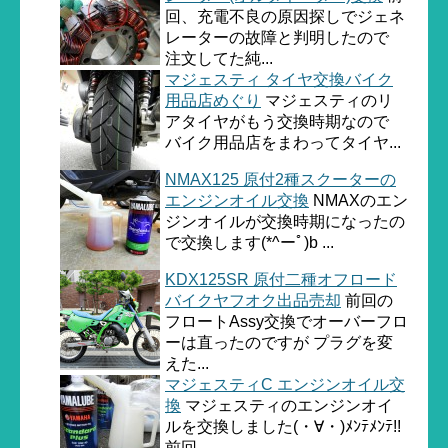
回、充電不良の原因探しでジェネ
レーターの故障と判明したので
注文してた純...
マジェスティ タイヤ交換バイク
用品店めぐり
マジェスティのリ
アタイヤがもう交換時期なので
バイク用品店をまわってタイヤ...
NMAX125 原付2種スクーターの
エンジンオイル交換
NMAXのエン
ジンオイルが交換時期になったの
で交換します(*^ーﾟ)b ...
KDX125SR 原付二種オフロード
バイクヤフオク出品売却
前回の
フロートAssy交換でオーバーフロ
ーは直ったのですが プラグを変
えた...
マジェスティC エンジンオイル交
換
マジェスティのエンジンオイ
ルを交換しました(・∀・)ﾒﾝﾃﾒﾝﾃ!!
前回...