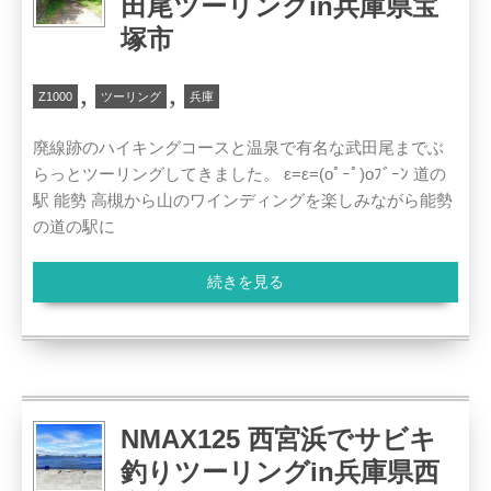
田尾ツーリングin兵庫県宝
塚市
,
,
Z1000
ツーリング
兵庫
廃線跡のハイキングコースと温泉で有名な武田尾までぶ
らっとツーリングしてきました。 ε=ε=(oﾟｰﾟ)oﾌﾞｰﾝ 道の
駅 能勢 高槻から山のワインディングを楽しみながら能勢
の道の駅に
続きを見る
NMAX125 西宮浜でサビキ
釣りツーリングin兵庫県西