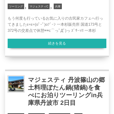
,
,
ツーリング
マジェスティC
兵庫
もう何度も行っているお気に入りの古民家カフェへ行っ
てきましたε=ε=(oﾟｰﾟ)oﾌﾞｰﾝ 一本杉販売所 国道173号と
372号の交差点で休憩≡≡c⌒っﾟДﾟ)っ ｽﾞｻｰｯ!! 一本杉
続きを見る
マジェスティ 丹波篠山の郷
土料理ぼたん鍋(猪鍋)を食
べにお泊りツーリングin兵
庫県丹波市 2日目