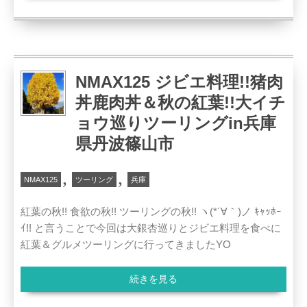
NMAX125 ジビエ料理!!猪肉
丼鹿肉丼＆秋の紅葉!!大イチ
ョウ巡りツーリングin兵庫
県丹波篠山市
,
,
NMAX125
ツーリング
兵庫
紅葉の秋!! 食欲の秋!! ツーリングの秋!! ヽ(*´∀｀)ノ ｷｬｯﾎｰ
ｲ!! と言うことで今回は大銀杏巡りとジビエ料理を食べに
紅葉＆グルメツーリングに行ってきましたYO
続きを見る