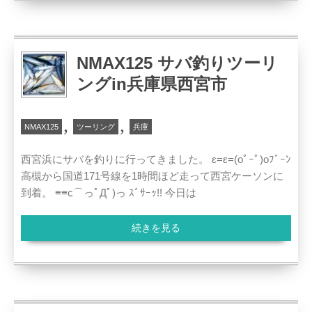
NMAX125 サバ釣りツーリ
ングin兵庫県西宮市
,
,
NMAX125
ツーリング
兵庫
西宮浜にサバを釣りに行ってきました。 ε=ε=(oﾟｰﾟ)oﾌﾞｰﾝ
高槻から国道171号線を1時間ほど走って西宮ケーソンに
到着。 ≡≡c⌒っﾟДﾟ)っ ｽﾞｻｰｯ!! 今日は
続きを見る