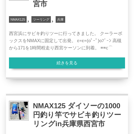
宮市
,
,
NMAX125
ツーリング
兵庫
西宮浜にサビキ釣りツーに行ってきました。 クーラーボ
ックスをNMAXに固定して出発。 ε=ε=(oﾟｰﾟ)oﾌﾞｰﾝ 高槻
から171を1時間程走り西宮ケーソンに到着。 ≡≡c⌒
続きを見る
NMAX125 ダイソーの1000
円釣り竿でサビキ釣りツー
リングin兵庫県西宮市