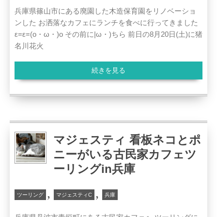
兵庫県篠山市にある廃園した木造保育園をリノベーショ
ンした お洒落なカフェにランチを食べに行ってきました
ε=ε=(o・ω・)o その前に|ω・)ちら 前日の8月20日(土)に猪
名川花火
続きを見る
マジェスティ 看板ネコとポ
ニーがいる古民家カフェツ
ーリングin兵庫
,
,
ツーリング
マジェスティC
兵庫