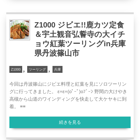
Z1000 ジビエ!!鹿カツ定食
＆宇土観音弘誓寺の大イチ
ョウ紅葉ツーリングin兵庫
県丹波篠山市
,
,
Z1000
ツーリング
兵庫
今回は丹波篠山にジビエ料理と紅葉を見にソロツーリン
グに行ってきました。 ε=ε=(oﾟｰﾟ)oﾌﾞｰﾝ 野間の大けやき
高槻から山道のワインディングを快走して大ケヤキに到
着。 ≡≡
続きを見る