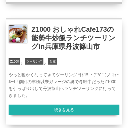
Z1000 おしゃれCafe173の
能勢牛炒飯ランチツーリン
グin兵庫県丹波篠山市
,
,
Z1000
ツーリング
兵庫
やっと暖かくなってきてツーリング日和!! ヽ(*´∀｀)ノ ｷｬｯ
ﾎｰｲ!! 前回の車検以来ガレージの奥で冬眠中だったZ1000
を引っぱり出して丹波篠山へランチツーリングに行って
きました。
続きを見る