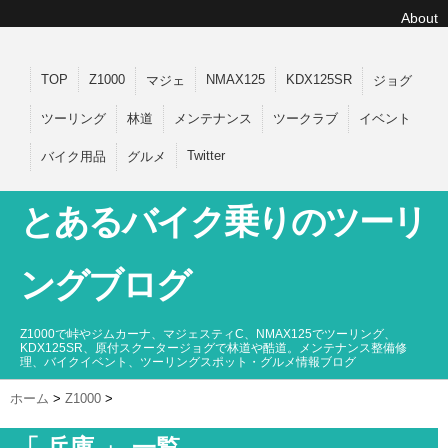
About
TOP
Z1000
NMAX125
KDX125SR
マジェ
ジョグ
ツーリング
林道
メンテナンス
ツークラブ
イベント
Twitter
バイク用品
グルメ
とあるバイク乗りのツーリ
ングブログ
Z1000で峠やジムカーナ、マジェスティC、NMAX125でツーリング、
KDX125SR、原付スクータージョグで林道や酷道。メンテナンス整備修
理、バイクイベント、ツーリングスポット・グルメ情報ブログ
ホーム
>
Z1000
>
「 兵庫 」 一覧