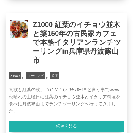
Z1000 紅葉のイチョウ並木
と築150年の古民家カフェ
で本格イタリアンランチツ
ーリングin兵庫県丹波篠山
市
,
,
Z1000
ツーリング
兵庫
食欲と紅葉の秋。 ヽ(*´∀｀)ノ ｷｬｯﾎｰｲ!! と言う事でwww
秋晴れの土曜日に紅葉のイチョウ並木とイタリア料理を
食べに丹波篠山までランチツーリングへ行ってきまし
た。
続きを見る