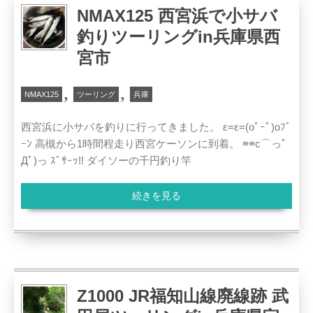
NMAX125 西宮浜で小サバ
釣りツーリングin兵庫県西
宮市
,
,
NMAX125
ツーリング
兵庫
西宮浜に小サバを釣りに行ってきました。 ε=ε=(oﾟｰﾟ)oﾌﾞ
ｰﾝ 高槻から1時間程走り西宮ケーソンに到着。 ≡≡c⌒っﾟ
Дﾟ)っ ｽﾞｻｰｯ!! ダイソーの千円釣り竿
続きを見る
Z1000 JR福知山線廃線跡 武