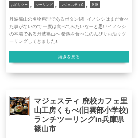
,
,
,
お泊りツー
ツーリング
マジェスティC
兵庫
丹波篠山の名物料理であるボタン鍋!! イノシシはまだ食べ
た事がないので 一度は食べてみたいなーと思いイノシシ
の本場である丹波篠山へ 猪鍋を食べにのんびりお泊りツ
ーリングしてきましたε
続きを見る
マジェスティ 廃校カフェ里
山工房くもべ(旧雲部小学校)
ランチツーリングin兵庫県
篠山市