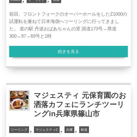
前回、フロントフォークのオーバーホールをしたZ1000の
試運転を兼ねて日本海側へツーリングに行ってきまし
た。 道の駅 丹波おばあちゃんの里 国道173号→県道
300→97→69号と1時
続きを見る
マジェスティ 元保育園のお
洒落カフェにランチツーリ
ングin兵庫県篠山市
,
,
,
ツーリング
マジェスティC
兵庫
林道