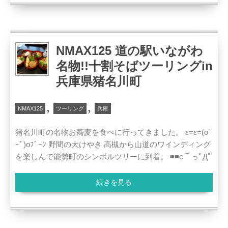
NMAX125 道の駅いながわ
名物!!十割そばツーリングin
兵庫県猪名川町
,
,
NMAX125
ツーリング
兵庫
猪名川町の名物お蕎麦を食べに行ってきました。 ε=ε=(oﾟ
ｰﾟ)oﾌﾞｰﾝ 野間の大けやき 高槻から山道のワインディング
を楽しんで能勢町のシンボルツリーに到着。 ≡≡c⌒っﾟДﾟ
続きを見る