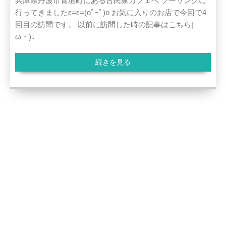
兵庫県丹波市青垣町にある古民家カフェへ ツーリングに
行ってきましたε=ε=(oﾟｰﾟ)o お気に入りのお店で今回で4
回目の訪問です。 以前に訪問した時の記事はこちら|
ω・)↓
続きを見る