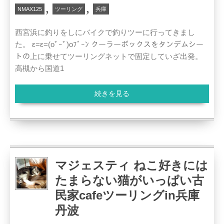
,
,
NMAX125
ツーリング
兵庫
西宮浜に釣りをしにバイクで釣りツーに行ってきまし
た。 ε=ε=(oﾟｰﾟ)oﾌﾞｰﾝ クーラーボックスをタンデムシー
トの上に乗せてツーリングネットで固定していざ出発。
高槻から国道1
続きを見る
マジェスティ ねこ好きには
たまらない猫がいっぱい古
民家cafeツーリングin兵庫
丹波