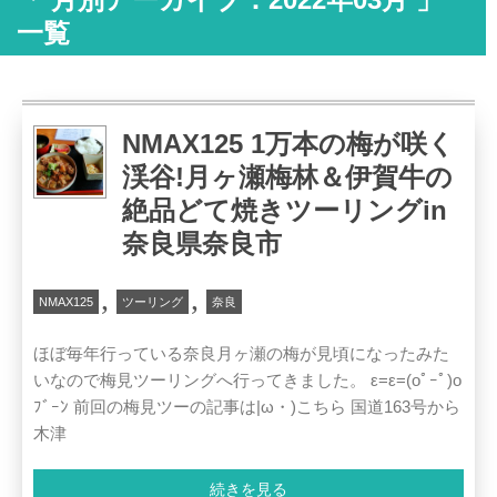
一覧
NMAX125 1万本の梅が咲く
渓谷!月ヶ瀬梅林＆伊賀牛の
絶品どて焼きツーリングin
奈良県奈良市
,
,
NMAX125
ツーリング
奈良
ほぼ毎年行っている奈良月ヶ瀬の梅が見頃になったみた
いなので梅見ツーリングへ行ってきました。 ε=ε=(oﾟｰﾟ)o
ﾌﾞｰﾝ 前回の梅見ツーの記事は|ω・)こちら 国道163号から
木津
続きを見る