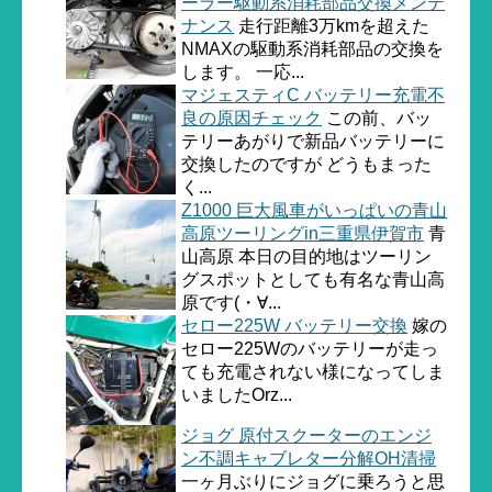
ーラー駆動系消耗部品交換メンテ
ナンス
走行距離3万kmを超えた
NMAXの駆動系消耗部品の交換を
します。 一応...
マジェスティC バッテリー充電不
良の原因チェック
この前、バッ
テリーあがりで新品バッテリーに
交換したのですが どうもまった
く...
Z1000 巨大風車がいっぱいの青山
高原ツーリングin三重県伊賀市
青
山高原 本日の目的地はツーリン
グスポットとしても有名な青山高
原です(・∀...
セロー225W バッテリー交換
嫁の
セロー225Wのバッテリーが走っ
ても充電されない様になってしま
いましたOrz...
ジョグ 原付スクーターのエンジ
ン不調キャブレター分解OH清掃
一ヶ月ぶりにジョグに乗ろうと思