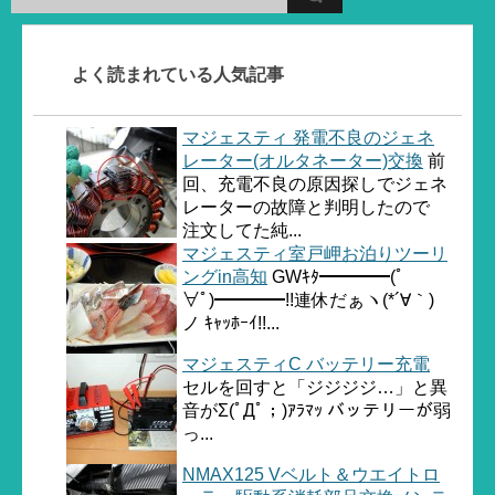
よく読まれている人気記事
マジェスティ 発電不良のジェネ
レーター(オルタネーター)交換
前
回、充電不良の原因探しでジェネ
レーターの故障と判明したので
注文してた純...
マジェスティ室戸岬お泊りツーリ
ングin高知
GWｷﾀ━━━━(ﾟ
∀ﾟ)━━━━!!連休だぁヽ(*´∀｀)
ノ ｷｬｯﾎｰｲ!!...
マジェスティC バッテリー充電
セルを回すと「ジジジジ…」と異
音がΣ(ﾟДﾟ；)ｱﾗﾏｯ バッテリーが弱
っ...
NMAX125 Vベルト＆ウエイトロ