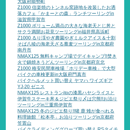
大阪府能勢町
Z1000 信楽焼のトンネル窯跡地を改装したお洒
落カフェ「かまーとの森」ランチツーリングin
滋賀県甲賀市
Z1000 ボリューム満点の大きな海老天とじ丼と
サクラ満開お花見ツーリングin福井県高浜町
Z1000 るり渓やぎ農園やぎミルクアイス＆十割
そば八稜の海老天ざる蕎麦ツーリングin京都府
南丹市
NMAX125 無料キャンプ場でデイキャンプ!!焚き
火で鍋焼きうどんツーリングin京都府京北
Z1000 格安民間車検場「ホリデー車検」で大型
バイクの車検更新in大阪府門真市
バイクヘルメット買い替え ヤマハ ワイズギア
YJ-20 ゼニス
NMAX125 レストランitoの漆黒ハヤシライスと
伊賀牛ステーキ丼＆ジビエ祭り〆は穴熊!!お泊り
ツーリングin三重県伊賀市
NMAX125 冬のジビエ祭り!!猪 鹿 雉が食べれる
料理旅館「松本亭」お泊りツーリングin京都府
笠置山
バイクライディンググローブ買い替え RSタイチ