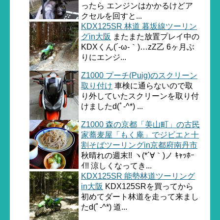
ったら エンジンはかかるけどア
クセルを回すと...
KDX125SR 林道 暮坂線ツーリン
グin大阪
またまた放置プレイ中の
KDXくん(´-ω-｀)…zZ乙 6ヶ月ぶ
りにエンジ...
Z1000 プーチ(Puig)のスクリーン
取り付け
車検に通らないので取
り外していたスクリーンを取り付
けましたd(ﾟ-^*) ...
Z1000 森の京都「美山町」の古民
家蕎麦屋「もく庵」でジビエと十
割そばツーリングin京都府南丹市
秋晴れの週末!! ヽ(*´∀｀)ノ ｷｬｯﾎｰ
ｲ!! 涼しくなってき...
KDX125SR 能勢林道ツーリング
in大阪
KDX125SRを買ってから
初めてダート林道を走って来まし
たd(ﾟ-^*) 道...