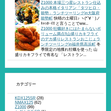
Z1000 本場三つ星レストラン仕込
みの本格イタリアン「タツヒロ・
能勢」ランチツーリングin大阪府
能勢町
快晴の土曜日♪ ヽ(*´∀｀)ノ
ｷｬｯﾎｰｲ!! と言うことでww...
Z1000 牡蠣好きにはたまらないボ
リューム満点!!山盛りカキフライ
のデカ盛りレストランおこじょラ
ンチツーリングin福井県高浜町
冬
季限定の地獲れ牡蠣を使った 山
盛りカキフライで有名な 「レストラン...
カテゴリー
KDX125SR
(28)
NMAX125
(62)
Z1000
(99)