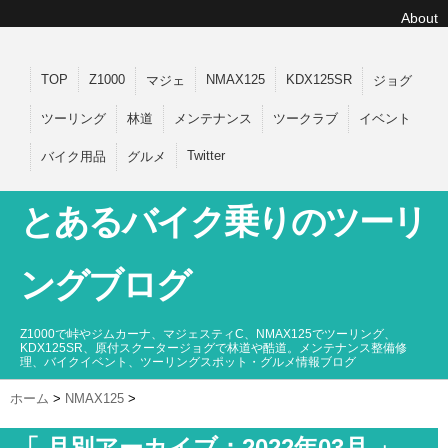
About
TOP
Z1000
NMAX125
KDX125SR
マジェ
ジョグ
ツーリング
林道
メンテナンス
ツークラブ
イベント
Twitter
バイク用品
グルメ
とあるバイク乗りのツーリ
ングブログ
Z1000で峠やジムカーナ、マジェスティC、NMAX125でツーリング、
KDX125SR、原付スクータージョグで林道や酷道。メンテナンス整備修
理、バイクイベント、ツーリングスポット・グルメ情報ブログ
ホーム
>
NMAX125
>
「 月別アーカイブ：2022年03月 」