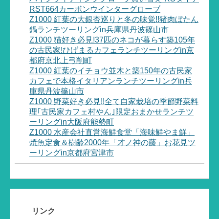
RST664カーボンウインターグローブ
Z1000 紅葉の大銀杏巡りと冬の味覚!!猪肉ぼたん
鍋ランチツーリングin兵庫県丹波篠山市
Z1000 猫好き必見!37匹のネコが暮らす築105年
の古民家!ひげまるカフェランチツーリングin京
都府京北上弓削町
Z1000 紅葉のイチョウ並木と築150年の古民家
カフェで本格イタリアンランチツーリングin兵
庫県丹波篠山市
Z1000 野菜好き必見!!全て自家栽培の季節野菜料
理｢古民家カフェ村やん｣限定おまかせランチツ
ーリングin大阪府能勢町
Z1000 水産会社直営海鮮食堂「海味鮮やま鮮」
焼魚定食＆樹齢2000年「才ノ神の藤」お花見ツ
ーリングin京都府宮津市
リンク