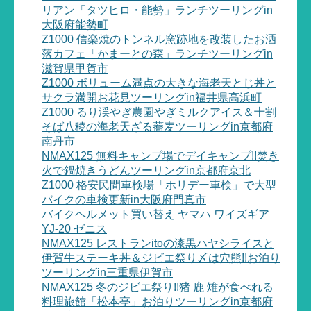
リアン「タツヒロ・能勢」ランチツーリングin
大阪府能勢町
Z1000 信楽焼のトンネル窯跡地を改装したお洒
落カフェ「かまーとの森」ランチツーリングin
滋賀県甲賀市
Z1000 ボリューム満点の大きな海老天とじ丼と
サクラ満開お花見ツーリングin福井県高浜町
Z1000 るり渓やぎ農園やぎミルクアイス＆十割
そば八稜の海老天ざる蕎麦ツーリングin京都府
南丹市
NMAX125 無料キャンプ場でデイキャンプ!!焚き
火で鍋焼きうどんツーリングin京都府京北
Z1000 格安民間車検場「ホリデー車検」で大型
バイクの車検更新in大阪府門真市
バイクヘルメット買い替え ヤマハ ワイズギア
YJ-20 ゼニス
NMAX125 レストランitoの漆黒ハヤシライスと
伊賀牛ステーキ丼＆ジビエ祭り〆は穴熊!!お泊り
ツーリングin三重県伊賀市
NMAX125 冬のジビエ祭り!!猪 鹿 雉が食べれる
料理旅館「松本亭」お泊りツーリングin京都府