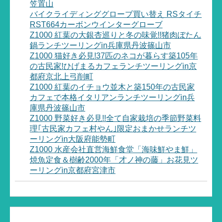
笠置山
バイクライディンググローブ買い替え RSタイチ
RST664カーボンウインターグローブ
Z1000 紅葉の大銀杏巡りと冬の味覚!!猪肉ぼたん
鍋ランチツーリングin兵庫県丹波篠山市
Z1000 猫好き必見!37匹のネコが暮らす築105年
の古民家!ひげまるカフェランチツーリングin京
都府京北上弓削町
Z1000 紅葉のイチョウ並木と築150年の古民家
カフェで本格イタリアンランチツーリングin兵
庫県丹波篠山市
Z1000 野菜好き必見!!全て自家栽培の季節野菜料
理｢古民家カフェ村やん｣限定おまかせランチツ
ーリングin大阪府能勢町
Z1000 水産会社直営海鮮食堂「海味鮮やま鮮」
焼魚定食＆樹齢2000年「才ノ神の藤」お花見ツ
ーリングin京都府宮津市