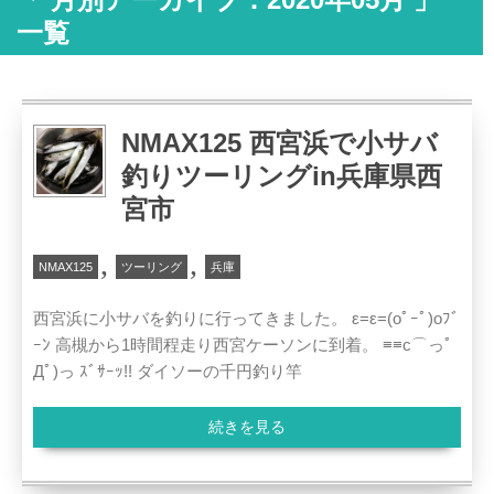
一覧
NMAX125 西宮浜で小サバ
釣りツーリングin兵庫県西
宮市
,
,
NMAX125
ツーリング
兵庫
西宮浜に小サバを釣りに行ってきました。 ε=ε=(oﾟｰﾟ)oﾌﾞ
ｰﾝ 高槻から1時間程走り西宮ケーソンに到着。 ≡≡c⌒っﾟ
Дﾟ)っ ｽﾞｻｰｯ!! ダイソーの千円釣り竿
続きを見る