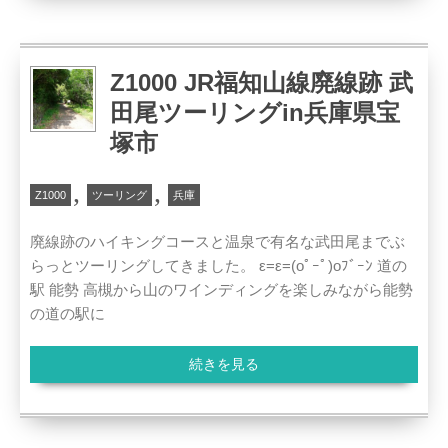
Z1000 JR福知山線廃線跡 武
田尾ツーリングin兵庫県宝
塚市
,
,
Z1000
ツーリング
兵庫
廃線跡のハイキングコースと温泉で有名な武田尾までぶ
らっとツーリングしてきました。 ε=ε=(oﾟｰﾟ)oﾌﾞｰﾝ 道の
駅 能勢 高槻から山のワインディングを楽しみながら能勢
の道の駅に
続きを見る