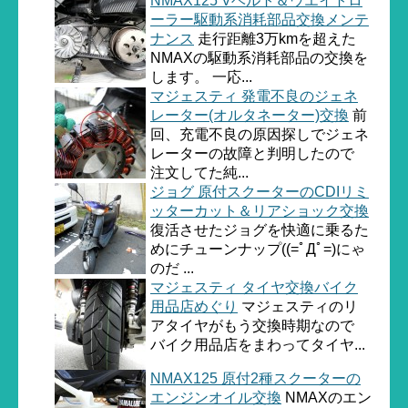
NMAX125 Vベルト＆ウエイトロ
ーラー駆動系消耗部品交換メンテ
ナンス
走行距離3万kmを超えた
NMAXの駆動系消耗部品の交換を
します。 一応...
マジェスティ 発電不良のジェネ
レーター(オルタネーター)交換
前
回、充電不良の原因探しでジェネ
レーターの故障と判明したので
注文してた純...
ジョグ 原付スクーターのCDIリミ
ッターカット＆リアショック交換
復活させたジョグを快適に乗るた
めにチューンナップ((=ﾟДﾟ=)にゃ
のだ ...
マジェスティ タイヤ交換バイク
用品店めぐり
マジェスティのリ
アタイヤがもう交換時期なので
バイク用品店をまわってタイヤ...
NMAX125 原付2種スクーターの
エンジンオイル交換
NMAXのエン