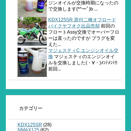
ジンオイルが交換時期になったの
で交換します(*^ーﾟ)b ...
KDX125SR 原付二種オフロード
バイクヤフオク出品売却
前回の
フロートAssy交換でオーバーフロ
ーは直ったのですが プラグを変
えた...
マジェスティC エンジンオイル交
換
マジェスティのエンジンオイ
ルを交換しました(・∀・)ﾒﾝﾃﾒﾝﾃ!!
前回...
カテゴリー
KDX125SR
(28)
NMAX125
(62)