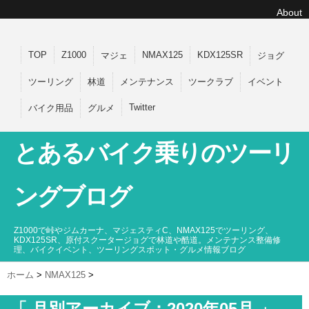
About
TOP
Z1000
NMAX125
KDX125SR
マジェ
ジョグ
ツーリング
林道
メンテナンス
ツークラブ
イベント
Twitter
バイク用品
グルメ
とあるバイク乗りのツーリ
ングブログ
Z1000で峠やジムカーナ、マジェスティC、NMAX125でツーリング、
KDX125SR、原付スクータージョグで林道や酷道。メンテナンス整備修
理、バイクイベント、ツーリングスポット・グルメ情報ブログ
ホーム
>
NMAX125
>
「 月別アーカイブ：2020年05月 」