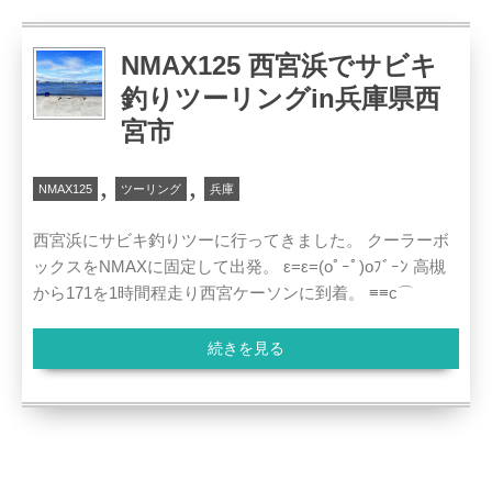
NMAX125 西宮浜でサビキ
釣りツーリングin兵庫県西
宮市
,
,
NMAX125
ツーリング
兵庫
西宮浜にサビキ釣りツーに行ってきました。 クーラーボ
ックスをNMAXに固定して出発。 ε=ε=(oﾟｰﾟ)oﾌﾞｰﾝ 高槻
から171を1時間程走り西宮ケーソンに到着。 ≡≡c⌒
続きを見る