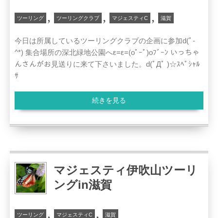
,
,
,
ツーリング
ツーリングクラブ
マジェスティC
滋賀
今日は所属しているツーリングクラブの企画に参加d(ﾟ-
^*) 集合場所の深北緑地公園へε=ε=(oﾟｰﾟ)oﾌﾞｰﾝ いっちゃ
んさんがお見送りに来て下さいました。d(ﾟДﾟ )☆ｽﾍﾟｼｬﾙ
ｻ
続きを見る
マジェスティ伊吹山ツーリ
ングin滋賀
,
,
ツーリング
マジェスティC
滋賀