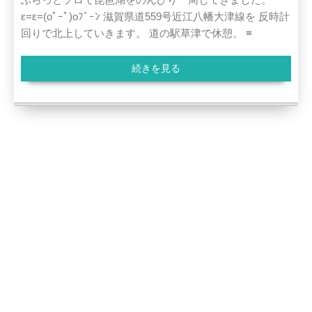
ε=ε=(oﾟｰﾟ)oﾌﾞｰﾝ 滋賀県道559号近江八幡大津線を 反時計
回りで北上していきます。 道の駅草津で休憩。 ≡
続きを見る