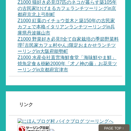
Z1000 猫好き必見!37匹のネコが暮らす築105年
の古民家!ひげまるカフェランチツーリングin京
都府京北上弓削町
Z1000 紅葉のイチョウ並木と築150年の古民家
カフェで本格イタリアンランチツーリングin兵
庫県丹波篠山市
Z1000 野菜好き必見!!全て自家栽培の季節野菜料
理｢古民家カフェ村やん｣限定おまかせランチツ
ーリングin大阪府能勢町
Z1000 水産会社直営海鮮食堂「海味鮮やま鮮」
焼魚定食＆樹齢2000年「才ノ神の藤」お花見ツ
ーリングin京都府宮津市
リンク
PAGE TOP ↑