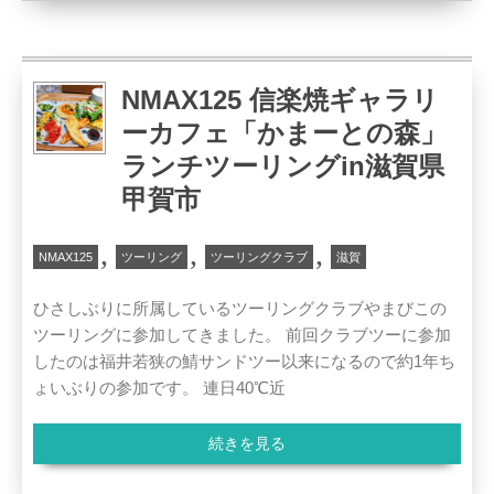
NMAX125 信楽焼ギャラリ
ーカフェ「かまーとの森」
ランチツーリングin滋賀県
甲賀市
,
,
,
NMAX125
ツーリング
ツーリングクラブ
滋賀
ひさしぶりに所属しているツーリングクラブやまびこの
ツーリングに参加してきました。 前回クラブツーに参加
したのは福井若狭の鯖サンドツー以来になるので約1年ち
ょいぶりの参加です。 連日40℃近
続きを見る