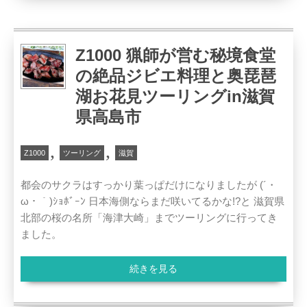
Z1000 猟師が営む秘境食堂
の絶品ジビエ料理と奥琵琶
湖お花見ツーリングin滋賀
県高島市
,
,
Z1000
ツーリング
滋賀
都会のサクラはすっかり葉っぱだけになりましたが (´・
ω・｀)ｼｮﾎﾞｰﾝ 日本海側ならまだ咲いてるかな!?と 滋賀県
北部の桜の名所「海津大崎」までツーリングに行ってき
ました。
続きを見る