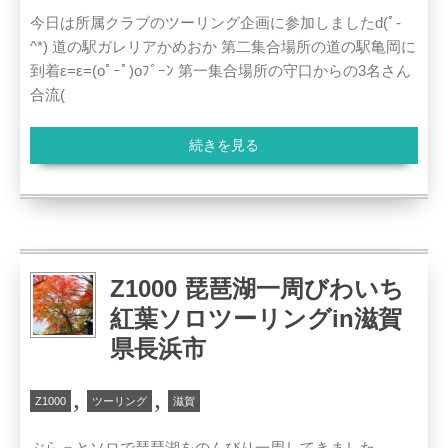
今日は所属クラブのツーリング企画に参加しましたd(ﾟ-
^*) 道の駅ガレリアかめおか 第二集合場所の道の駅亀岡に
到着ε=ε=(oﾟｰﾟ)oﾌﾞｰﾝ 第一集合場所の守口からの3名さん
合流(
続きを見る
Z1000 琵琶湖一周びわいち
紅葉ソロツーリングin滋賀
県長浜市
,
,
Z1000
ツーリング
滋賀
ぶらっとソロで琵琶湖をのんびり一周してきました。