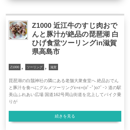
Z1000 近江牛のすじ肉おで
んと豚汁が絶品の琵琶湖 白
ひげ食堂ツーリングin滋賀
県高島市
,
,
Z1000
ツーリング
滋賀
琵琶湖の白鬚神社の隣にある老舗大衆食堂へ 絶品おでん
と豚汁を食べにグルメツーリングε=ε=(oﾟｰﾟ)oﾌﾞｰﾝ 道の駅
美山ふれあい広場 国道162号周山街道を北上してバイク乗
りが
続きを見る