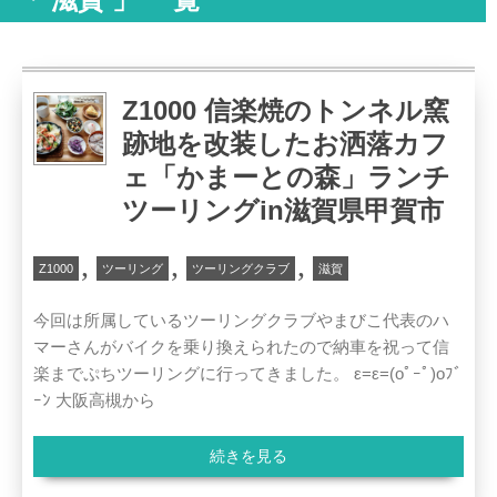
Z1000 信楽焼のトンネル窯
跡地を改装したお洒落カフ
ェ「かまーとの森」ランチ
ツーリングin滋賀県甲賀市
,
,
,
Z1000
ツーリング
ツーリングクラブ
滋賀
今回は所属しているツーリングクラブやまびこ代表のハ
マーさんがバイクを乗り換えられたので納車を祝って信
楽までぷちツーリングに行ってきました。 ε=ε=(oﾟｰﾟ)oﾌﾞ
ｰﾝ 大阪高槻から
続きを見る