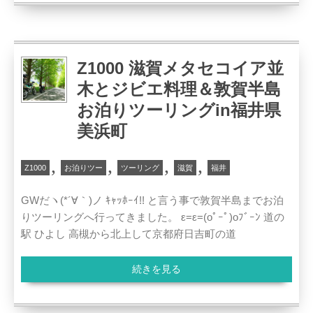
Z1000 滋賀メタセコイア並
木とジビエ料理＆敦賀半島
お泊りツーリングin福井県
美浜町
,
,
,
,
Z1000
お泊りツー
ツーリング
滋賀
福井
GWだヽ(*´∀｀)ノ ｷｬｯﾎｰｲ!! と言う事で敦賀半島までお泊
りツーリングへ行ってきました。 ε=ε=(oﾟｰﾟ)oﾌﾞｰﾝ 道の
駅 ひよし 高槻から北上して京都府日吉町の道
続きを見る