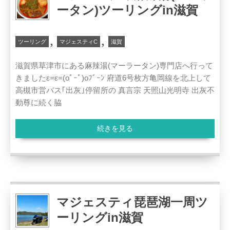
ータン)ツーリングin滋賀
,
,
ツーリング
マジェスティC
滋賀
滋賀県草津市にある麻辣湯(マーラータン)専門店へ行って
きましたε=ε=(oﾟｰﾟ)oﾌﾞｰﾝ 府道6号枚方亀岡線を北上して
高槻市営バス｢出灰｣停留所の 真言宗 天照山光明寺 出灰不
動尊に続く脇
続きを見る
マジェスティ琵琶湖一周ツ
ーリングin滋賀