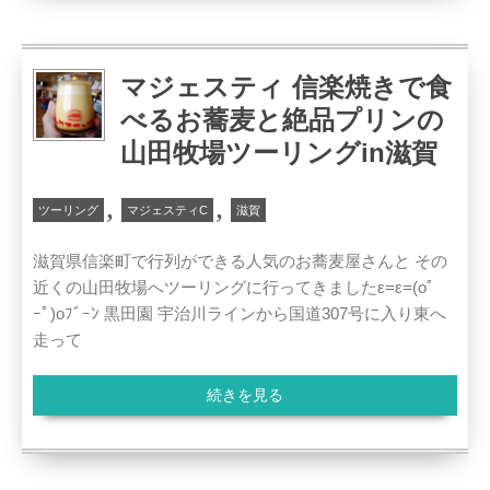
マジェスティ 信楽焼きで食
べるお蕎麦と絶品プリンの
山田牧場ツーリングin滋賀
,
,
ツーリング
マジェスティC
滋賀
滋賀県信楽町で行列ができる人気のお蕎麦屋さんと その
近くの山田牧場へツーリングに行ってきましたε=ε=(oﾟ
ｰﾟ)oﾌﾞｰﾝ 黒田園 宇治川ラインから国道307号に入り東へ
走って
続きを見る