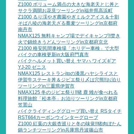
Z1000 ボリューム満点の大きな海老天とじ丼と
サクラ満開お花見ツーリングin福井県高浜町
Z1000 るり渓やぎ農園やぎミルクアイス＆十割
そば八稜の海老天ざる蕎麦ツーリングin京都府
南丹市
NMAX125 無料キャンプ場でデイキャンプ!!焚き
火で鍋焼きうどんツーリングin京都府京北
Z1000 格安民間車検場「ホリデー車検」で大型
バイクの車検更新in大阪府門真市
バイクヘルメット買い替え ヤマハ ワイズギア
YJ-20 ゼニス
NMAX125 レストランitoの漆黒ハヤシライスと
伊賀牛ステーキ丼＆ジビエ祭り〆は穴熊!!お泊り
ツーリングin三重県伊賀市
NMAX125 冬のジビエ祭り!!猪 鹿 雉が食べれる
料理旅館「松本亭」お泊りツーリングin京都府
笠置山
バイクライディンググローブ買い替え RSタイチ
RST664カーボンウインターグローブ
Z1000 紅葉の大銀杏巡りと冬の味覚!!猪肉ぼたん
鍋ランチツーリングin兵庫県丹波篠山市