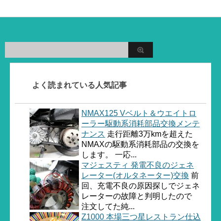
よく読まれている人気記事
NMAX125 Vベルト＆ウエイトロ
ーラー駆動系消耗部品交換メンテ
ナンス
走行距離3万kmを超えた
NMAXの駆動系消耗部品の交換を
します。 一応...
マジェスティ 発電不良のジェネ
レーター(オルタネーター)交換
前
回、充電不良の原因探しでジェネ
レーターの故障と判明したので
注文してた純...
Z1000 本場三つ星レストラン仕込