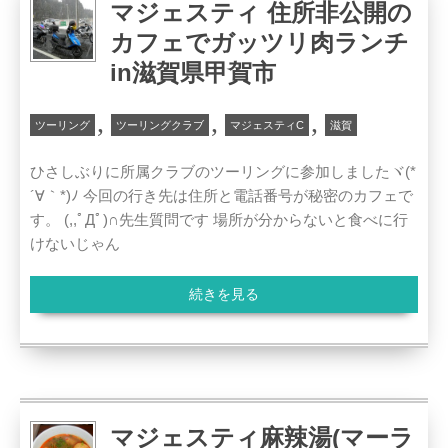
マジェスティ 住所非公開の
カフェでガッツリ肉ランチ
in滋賀県甲賀市
,
,
,
ツーリング
ツーリングクラブ
マジェスティC
滋賀
ひさしぶりに所属クラブのツーリングに参加しましたヾ(*
´∀｀*)ﾉ 今回の行き先は住所と電話番号が秘密のカフェで
す。 (,,ﾟДﾟ)∩先生質問です 場所が分からないと食べに行
けないじゃん
続きを見る
マジェスティ麻辣湯(マーラ