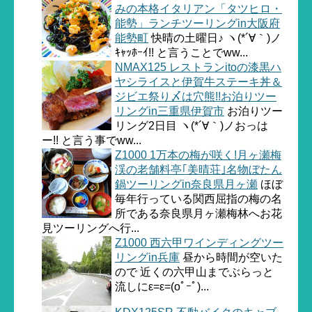
みの本格イタリアン「タツヒロ・
能勢」ランチツーリングin大阪府
能勢町
快晴の土曜日♪ ヽ(*´∀｀)ノ
ｷｬｯﾎｰｲ!! と言うことでww...
NMAX125 レストランitoの漆黒ハ
ヤシライスと伊賀牛ステーキ丼＆
ジビエ祭り〆は穴熊!!お泊りツー
リングin三重県伊賀市
お泊りツー
リング2日目 ヽ(*´∀｀)ノおっは
ー!! と言う事でww...
Z1000 1万本の梅が咲く!月ヶ瀬梅
渓の老舗料亭｢美晴荘｣名物ぼたん
鍋ツーリングin奈良県月ヶ瀬
ほぼ
毎年行っている関西屈指の梅の名
所である奈良県月ヶ瀬梅林へお花
見ツーリングへ行...
Z1000 西六甲ワインディングツー
リングin兵庫
昼から時間が空いた
ので 近くの六甲山までぶらっと
流しにε=ε=(oﾟｰﾟ)...