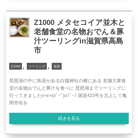
Z1000 メタセコイア並木と
老舗食堂の名物おでん＆豚
汁ツーリングin滋賀県高島
市
,
,
Z1000
ツーリング
滋賀
琵琶湖の中に鳥居がある白鬚神社の横にある 老舗大衆食
堂の名物おでんと豚汁を食べに 琵琶湖までツーリングに
行ってきましたε=ε=(oﾟｰﾟ)oﾌﾞｰﾝ 国道423号を北上して亀
岡市街を
続きを見る