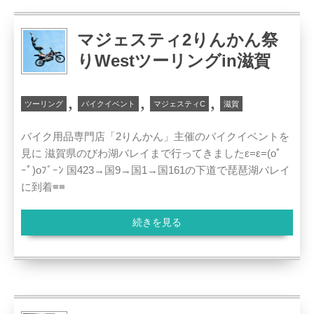
マジェスティ2りんかん祭
りWestツーリングin滋賀
,
,
,
ツーリング
バイクイベント
マジェスティC
滋賀
バイク用品専門店「2りんかん」主催のバイクイベントを
見に 滋賀県のびわ湖バレイまで行ってきましたε=ε=(oﾟ
ｰﾟ)oﾌﾞｰﾝ 国423→国9→国1→国161の下道で琵琶湖バレイ
に到着≡≡
続きを見る