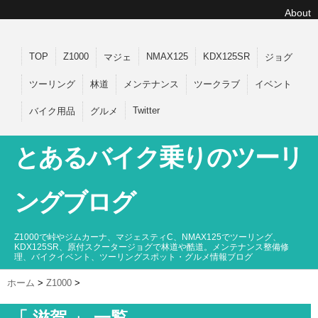
About
TOP
Z1000
NMAX125
KDX125SR
マジェ
ジョグ
ツーリング
林道
メンテナンス
ツークラブ
イベント
Twitter
バイク用品
グルメ
とあるバイク乗りのツーリ
ングブログ
Z1000で峠やジムカーナ、マジェスティC、NMAX125でツーリング、
KDX125SR、原付スクータージョグで林道や酷道。メンテナンス整備修
理、バイクイベント、ツーリングスポット・グルメ情報ブログ
ホーム
>
Z1000
>
「 滋賀 」 一覧