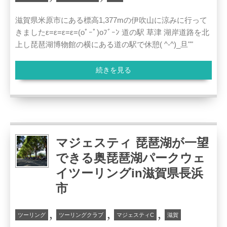
滋賀県米原市にある標高1,377mの伊吹山に涼みに行って
きましたε=ε=ε=ε=(oﾟｰﾟ)oﾌﾞｰﾝ 道の駅 草津 湖岸道路を北
上し琵琶湖博物館の横にある道の駅で休憩( ^-^)_旦""
続きを見る
マジェスティ 琵琶湖が一望
できる奥琵琶湖パークウェ
イツーリングin滋賀県長浜
市
,
,
,
ツーリング
ツーリングクラブ
マジェスティC
滋賀