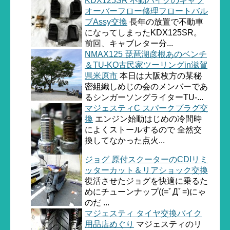
KDX125SR 不動バイクのキャブ
オーバーフロー修理フロートバル
ブAssy交換
長年の放置で不動車
になってしまったKDX125SR。
前回、キャブレター分...
NMAX125 琵琶湖彦根あのベンチ
＆TU-KO古民家ツーリングin滋賀
県米原市
本日は大阪枚方の某秘
密組織しめじの会のメンバーであ
るシンガーソングライターTU-...
マジェスティC スパークプラグ交
換
エンジン始動はじめの冷間時
によくストールするので 全然交
換してなかった点火...
ジョグ 原付スクーターのCDIリミ
ッターカット＆リアショック交換
復活させたジョグを快適に乗るた
めにチューンナップ((=ﾟДﾟ=)にゃ
のだ ...
マジェスティ タイヤ交換バイク
用品店めぐり
マジェスティのリ