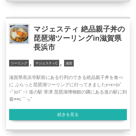
マジェスティ 絶品親子丼の
琵琶湖ツーリングin滋賀県
長浜市
,
,
ツーリング
マジェスティC
滋賀
滋賀県長浜市駅前にある行列のできる絶品親子丼を食べ
に ぶらっと琵琶湖ツーリングに行ってきましたε=ε=(oﾟ
ｰﾟ)oﾌﾞｰﾝ 道の駅 草津 琵琶湖博物館の隣にある道の駅に到
着≡≡c⌒っﾟ
続きを見る