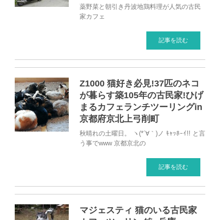
薬野菜と朝引き丹波地鶏料理が人気の古民
家カフェ
記事を読む
Z1000 猫好き必見!37匹のネコ
が暮らす築105年の古民家!ひげ
まるカフェランチツーリングin
京都府京北上弓削町
秋晴れの土曜日。 ヽ(*´∀｀)ノ ｷｬｯﾎｰｲ!! と言
う事でwww 京都京北の
記事を読む
マジェスティ 猫のいる古民家