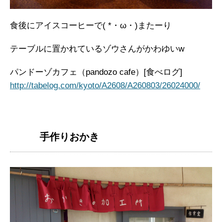
食後にアイスコーヒーで( *・ω・)またーり
テーブルに置かれているゾウさんがかわゆいw
パンドーゾカフェ（pandozo cafe）[食べログ]
http://tabelog.com/kyoto/A2608/A260803/26024000/
手作りおかき