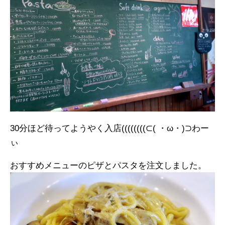
30分ほど待ってようやく入店((((((((⊂( ・ω・)⊃わー
ぃ
おすすめメニューのピザとパスタを注文しました。