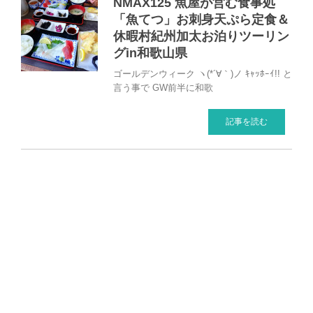
NMAX125 魚屋が営む食事処
「魚てつ」お刺身天ぷら定食＆
休暇村紀州加太お泊りツーリン
グin和歌山県
ゴールデンウィーク ヽ(*´∀｀)ノ ｷｬｯﾎｰｲ!! と
言う事で GW前半に和歌
記事を読む