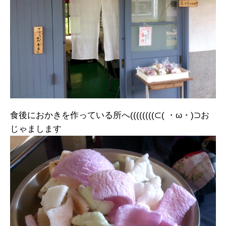
食後におかきを作っている所へ((((((((⊂( ・ω・)⊃お
じゃまします