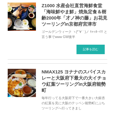
Z1000 水産会社直営海鮮食堂
「海味鮮やま鮮」焼魚定食＆樹
齢2000年「才ノ神の藤」お花見
ツーリングin京都府宮津市
ゴールデンウィーク ヽ(*´∀｀)ノ ｷｬｯﾎｰｲ!! と
言う事でwww GW後半
記事を読む
NMAX125 ヨナナのスパイスカ
レーと大阪府下最大の大イチョ
ウ紅葉ツーリングin大阪府能勢
町
毎年行ってる大阪府下で一番大きい大銀杏
の紅葉を見に大阪のテッペン能勢町にぷち
ツーリングへ行ってきまし