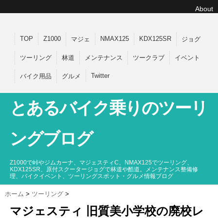
About
TOP
Z1000
NMAX125
KDX125SR
マジェ
ジョグ
ツーリング
林道
メンテナンス
ツークラブ
イベント
Twitter
バイク用品
グルメ
とあるバイク乗りのツーリ
ングブログ
Z1000で峠やジムカーナ、マジェスティC、NMAX125でツーリング、
KDX125SR、原付スクータージョグで林道や酷道。メンテナンス整備修
理、バイクイベント、ツーリングスポット・グルメ情報ブログ
ホーム
>
ツーリング
>
マジェスティ 旧質美小学校の廃校レ