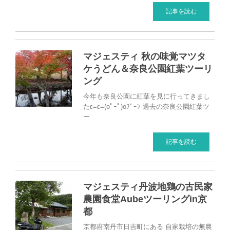
記事を読む
マジェスティ 秋の味覚マツタ
ケうどん＆奈良公園紅葉ツーリ
ング
今年も奈良公園に紅葉を見に行ってきまし
たε=ε=(oﾟｰﾟ)oﾌﾞｰﾝ 過去の奈良公園紅葉ツ
ー
記事を読む
マジェスティ丹波地鶏の古民家
農園食堂Aubeツーリングin京
都
京都府南丹市日吉町にある 自家栽培の無農