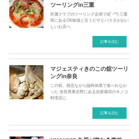
ツーリングin三重
所属クラブのツーリング企画でd(ﾟ-^*) 三重
県にあるOK牧場と言うピザとパスタがおい
しいお店へ
記事を読む
マジェスティきのこの舘ツーリ
ングin奈良
この前、残念ながら臨時休業で食べれなか
った 奈良県東吉野にある自家栽培のキノコ
料理店に
記事を読む