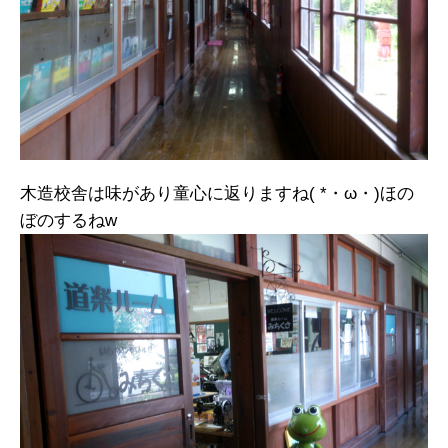
木造校舎は味があり童心に返りますね( *・ω・)ほの
ぼのするねw