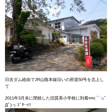
日吉ダム経由でJR山陰本線沿いの府道50号を北上し
て
2011年3月末に閉校した旧質美小学校に到着≡≡c⌒っﾟ
Дﾟ)っ ｽﾞｻｰｯ!!