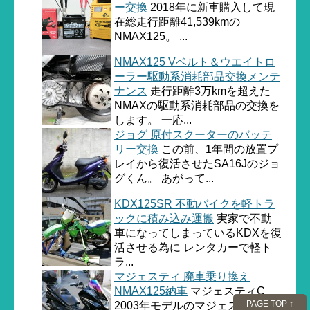
ー交換
2018年に新車購入して現
在総走行距離41,539kmの
NMAX125。 ...
NMAX125 Vベルト＆ウエイトロ
ーラー駆動系消耗部品交換メンテ
ナンス
走行距離3万kmを超えた
NMAXの駆動系消耗部品の交換を
します。 一応...
ジョグ 原付スクーターのバッテ
リー交換
この前、1年間の放置プ
レイから復活させたSA16Jのジョ
グくん。 あがって...
KDX125SR 不動バイクを軽トラ
ックに積み込み運搬
実家で不動
車になってしまっているKDXを復
活させる為に レンタカーで軽ト
ラ...
マジェスティ 廃車乗り換え
NMAX125納車
マジェスティC
PAGE TOP ↑
2003年モデルのマジェスティC