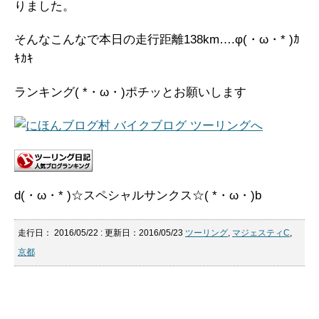
りました。
そんなこんなで本日の走行距離138km….φ(・ω・* )ｶ
ｷｶｷ
ランキング( *・ω・)ポチッとお願いします
d(・ω・* )☆スペシャルサンクス☆( *・ω・)b
走行日：
2016/05/22
: 更新日：2016/05/23
ツーリング
,
マジェスティC
,
京都