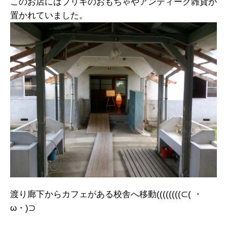
このお店にはブリキのおもちゃやアンティーク雑貨が
置かれていました。
渡り廊下からカフェがある校舎へ移動((((((((⊂( ・
ω・)⊃