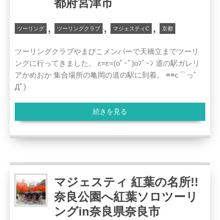
都府宮津市
,
,
,
ツーリング
ツーリングクラブ
マジェスティC
京都
ツーリングクラブやまびこメンバーで天橋立までツーリ
ングに行ってきました。 ε=ε=(oﾟｰﾟ)oﾌﾞｰﾝ 道の駅ガレリ
アかめおか 集合場所の亀岡の道の駅に到着。 ≡≡c⌒っﾟ
Дﾟ)
続きを見る
マジェスティ 紅葉の名所!!
奈良公園へ紅葉ソロツーリ
ングin奈良県奈良市