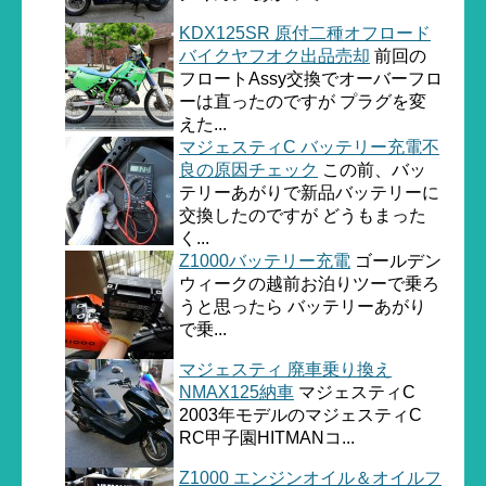
KDX125SR 原付二種オフロード
バイクヤフオク出品売却
前回の
フロートAssy交換でオーバーフロ
ーは直ったのですが プラグを変
えた...
マジェスティC バッテリー充電不
良の原因チェック
この前、バッ
テリーあがりで新品バッテリーに
交換したのですが どうもまった
く...
Z1000バッテリー充電
ゴールデン
ウィークの越前お泊りツーで乗ろ
うと思ったら バッテリーあがり
で乗...
マジェスティ 廃車乗り換え
NMAX125納車
マジェスティC
2003年モデルのマジェスティC
RC甲子園HITMANコ...
Z1000 エンジンオイル＆オイルフ