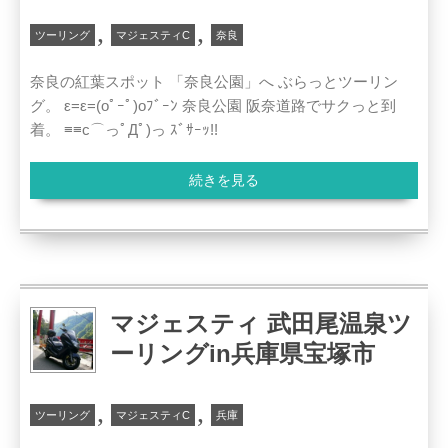
,
,
ツーリング
マジェスティC
奈良
奈良の紅葉スポット 「奈良公園」へ ぶらっとツーリン
グ。 ε=ε=(oﾟｰﾟ)oﾌﾞｰﾝ 奈良公園 阪奈道路でサクっと到
着。 ≡≡c⌒っﾟДﾟ)っ ｽﾞｻｰｯ!!
続きを見る
マジェスティ 武田尾温泉ツ
ーリングin兵庫県宝塚市
,
,
ツーリング
マジェスティC
兵庫