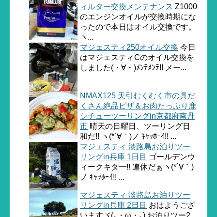
ィルター交換メンテナンス
Z1000
のエンジンオイルが交換時期にな
ったので本日はオイル交換です。
ヽ...
マジェスティ250オイル交換
今日
はマジェスティCのオイル交換を
しました(・∀・)ﾒﾝﾃﾒﾝﾃ!! メー...
NMAX125 天引むくむく市の具だ
くさん絶品ピザ＆お肉たっぷり鹿
シチューツーリングin京都府南丹
市
晴天の日曜日、ツーリング日
和だ!! ヽ(*´∀｀)ノ ｷｬｯﾎｰｲ!! ...
マジェスティ 淡路島お泊りツー
リングin兵庫 1日目
ゴールデンウ
ィークキタ━!! 連休だぁヽ(*´∀｀)
ノ ｷｬｯﾎｰｲ!! ...
マジェスティ 淡路島お泊りツー
リングin兵庫 2日目
おはようござ
いますヾ(｡・ω・｡) お泊りツー2