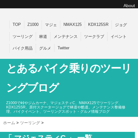
About
TOP
Z1000
NMAX125
KDX125SR
マジェ
ジョグ
ツーリング
林道
メンテナンス
ツークラブ
イベント
Twitter
バイク用品
グルメ
とあるバイク乗りのツーリ
ングブログ
Z1000で峠やジムカーナ、マジェスティC、NMAX125でツーリング、
KDX125SR、原付スクータージョグで林道や酷道。メンテナンス整備修
理、バイクイベント、ツーリングスポット・グルメ情報ブログ
ホーム
>
ツーリング
>
「 マジェスティC 」 一覧