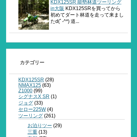
KDX125SR 能勢林道ツーリング
in大阪
KDX125SRを買ってから
初めてダート林道を走って来まし
たd(ﾟ-^*) 道...
カテゴリー
KDX125SR
(28)
NMAX125
(63)
Z1000
(99)
シグナスX SR
(1)
ジョグ
(33)
セロー225W
(4)
ツーリング
(261)
お泊りツー
(29)
三重
(13)