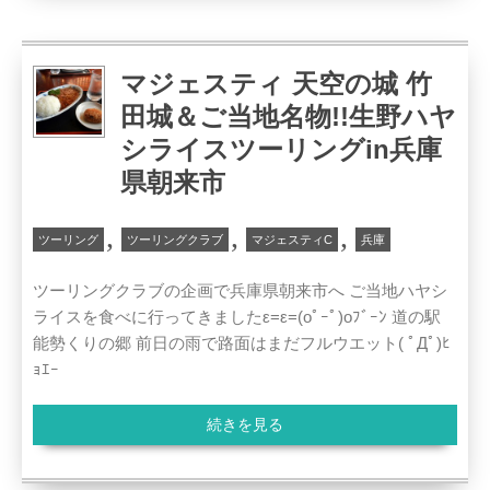
マジェスティ 天空の城 竹
田城＆ご当地名物!!生野ハヤ
シライスツーリングin兵庫
県朝来市
,
,
,
ツーリング
ツーリングクラブ
マジェスティC
兵庫
ツーリングクラブの企画で兵庫県朝来市へ ご当地ハヤシ
ライスを食べに行ってきましたε=ε=(oﾟｰﾟ)oﾌﾞｰﾝ 道の駅
能勢くりの郷 前日の雨で路面はまだフルウエット( ﾟДﾟ)ﾋ
ｮｴｰ
続きを見る