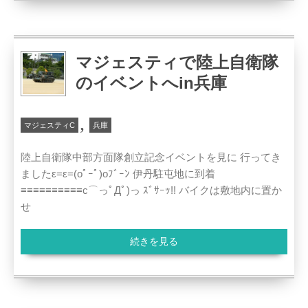
マジェスティで陸上自衛隊
のイベントへin兵庫
,
マジェスティC
兵庫
陸上自衛隊中部方面隊創立記念イベントを見に 行ってき
ましたε=ε=(oﾟｰﾟ)oﾌﾞｰﾝ 伊丹駐屯地に到着
≡≡≡≡≡≡≡≡≡≡c⌒っﾟДﾟ)っ ｽﾞｻｰｯ!! バイクは敷地内に置か
せ
続きを見る