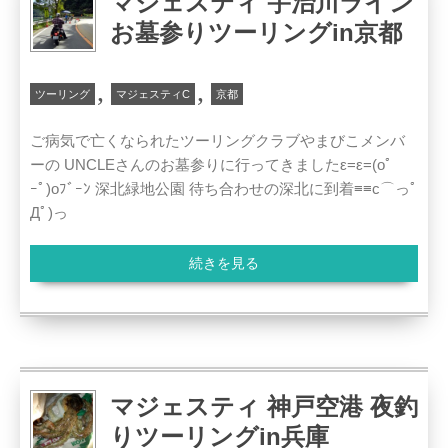
マジェスティ 宇治川ライン
お墓参りツーリングin京都
,
,
ツーリング
マジェスティC
京都
ご病気で亡くなられたツーリングクラブやまびこメンバ
ーの UNCLEさんのお墓参りに行ってきましたε=ε=(oﾟ
ｰﾟ)oﾌﾞｰﾝ 深北緑地公園 待ち合わせの深北に到着≡≡c⌒っﾟ
Дﾟ)っ
続きを見る
マジェスティ 神戸空港 夜釣
りツーリングin兵庫