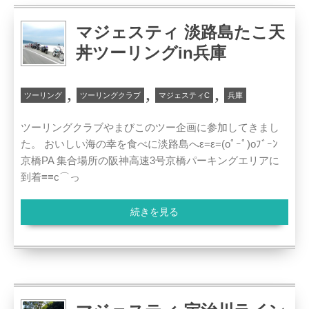
マジェスティ 淡路島たこ天
丼ツーリングin兵庫
,
,
,
ツーリング
ツーリングクラブ
マジェスティC
兵庫
ツーリングクラブやまびこのツー企画に参加してきまし
た。 おいしい海の幸を食べに淡路島へε=ε=(oﾟｰﾟ)oﾌﾞｰﾝ
京橋PA 集合場所の阪神高速3号京橋パーキングエリアに
到着≡≡c⌒っ
続きを見る