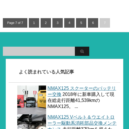
Page 7 of 7
1
2
3
4
5
6
7
よく読まれている人気記事
NMAX125 スクーターのバッテリ
ー交換
2018年に新車購入して現
在総走行距離41,539kmの
NMAX125。 ...
NMAX125 Vベルト＆ウエイトロ
ーラー駆動系消耗部品交換メンテ