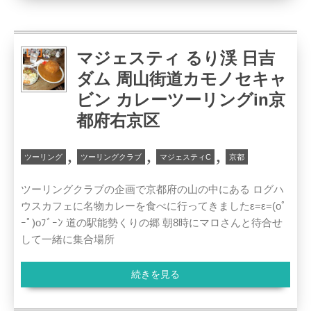
マジェスティ るり渓 日吉
ダム 周山街道カモノセキャ
ビン カレーツーリングin京
都府右京区
,
,
,
ツーリング
ツーリングクラブ
マジェスティC
京都
ツーリングクラブの企画で京都府の山の中にある ログハ
ウスカフェに名物カレーを食べに行ってきましたε=ε=(oﾟ
ｰﾟ)oﾌﾞｰﾝ 道の駅能勢くりの郷 朝8時にマロさんと待合せ
して一緒に集合場所
続きを見る