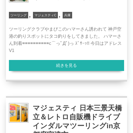
,
,
ツーリング
マジェスティC
兵庫
ツーリングクラブやまびこのハマーさん誘われて 神戸空
港の釣りスポットにタコ釣りをしてきました。 ハマーさ
ん到着≡≡≡≡≡≡≡≡≡≡c⌒っﾟДﾟ)っ ｽﾞｻｰｯ!! 今日はアドレス
V1
続きを見る
マジェスティ 日本三景天橋
立＆レトロ自販機ドライブ
インダルマツーリングin京