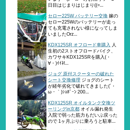
日目はじまりはじまり((=...
セロー225W バッテリー交換
嫁の
セロー225Wのバッテリーが走っ
ても充電されない様になってしま
いましたOrz...
KDX125SR オフロード車購入
人
生初の2ストオフロードバイク、
カワサキKDX125SRを購入(・
∀・)ｲｲﾈ!...
ジョグ 原付スクーターの破れた
シート交換修理
ジョグのシート
が経年劣化で破れてきました(´・
ω・｀)ｼｮﾎﾞｰﾝ 200...
KDX125SR オイルタンク交換ツ
ーリングin京都
オイル漏れ発生
入院で弱った筋力もだいぶ戻った
ので 1ヶ月ぶりに乗ろうと駐車...