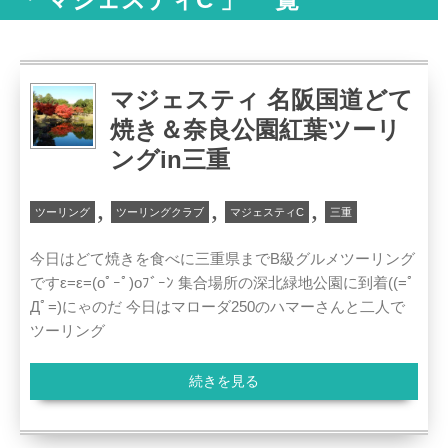
マジェスティ 名阪国道どて
焼き＆奈良公園紅葉ツーリ
ングin三重
,
,
,
ツーリング
ツーリングクラブ
マジェスティC
三重
今日はどて焼きを食べに三重県までB級グルメツーリング
ですε=ε=(oﾟｰﾟ)oﾌﾞｰﾝ 集合場所の深北緑地公園に到着((=ﾟ
Дﾟ=)にゃのだ 今日はマローダ250のハマーさんと二人で
ツーリング
続きを見る