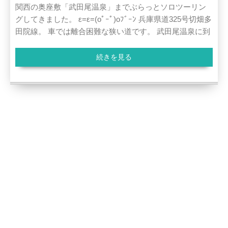
関西の奥座敷「武田尾温泉」までぶらっとソロツーリン
グしてきました。 ε=ε=(oﾟｰﾟ)oﾌﾞｰﾝ 兵庫県道325号切畑多
田院線。 車では離合困難な狭い道です。 武田尾温泉に到
続きを見る