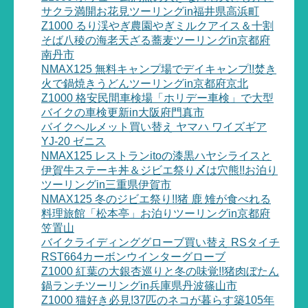
サクラ満開お花見ツーリングin福井県高浜町
Z1000 るり渓やぎ農園やぎミルクアイス＆十割
そば八稜の海老天ざる蕎麦ツーリングin京都府
南丹市
NMAX125 無料キャンプ場でデイキャンプ!!焚き
火で鍋焼きうどんツーリングin京都府京北
Z1000 格安民間車検場「ホリデー車検」で大型
バイクの車検更新in大阪府門真市
バイクヘルメット買い替え ヤマハ ワイズギア
YJ-20 ゼニス
NMAX125 レストランitoの漆黒ハヤシライスと
伊賀牛ステーキ丼＆ジビエ祭り〆は穴熊!!お泊り
ツーリングin三重県伊賀市
NMAX125 冬のジビエ祭り!!猪 鹿 雉が食べれる
料理旅館「松本亭」お泊りツーリングin京都府
笠置山
バイクライディンググローブ買い替え RSタイチ
RST664カーボンウインターグローブ
Z1000 紅葉の大銀杏巡りと冬の味覚!!猪肉ぼたん
鍋ランチツーリングin兵庫県丹波篠山市
Z1000 猫好き必見!37匹のネコが暮らす築105年