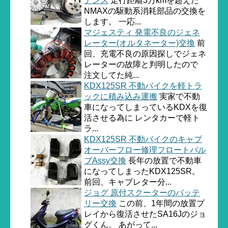
ナンス
走行距離3万kmを超えた
NMAXの駆動系消耗部品の交換を
します。 一応...
マジェスティ 発電不良のジェネ
レーター(オルタネーター)交換
前
回、充電不良の原因探しでジェネ
レーターの故障と判明したので
注文してた純...
KDX125SR 不動バイクを軽トラ
ックに積み込み運搬
実家で不動
車になってしまっているKDXを復
活させる為に レンタカーで軽ト
ラ...
KDX125SR 不動バイクのキャブ
オーバーフロー修理フロートバル
ブAssy交換
長年の放置で不動車
になってしまったKDX125SR。
前回、キャブレター分...
ジョグ 原付スクーターのバッテ
リー交換
この前、1年間の放置プ
レイから復活させたSA16Jのジョ
グくん。 あがって...