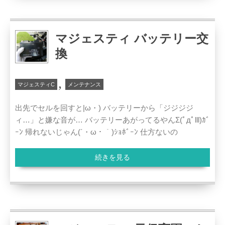
マジェスティ バッテリー交
換
,
マジェスティC
メンテナンス
出先でセルを回すと|ω・) バッテリーから「ジジジジ
ィ…」と嫌な音が… バッテリーあがってるやんΣ(ﾟдﾟlll)ｶﾞ
ｰﾝ 帰れないじゃん(´・ω・｀)ｼｮﾎﾞｰﾝ 仕方ないの
続きを見る