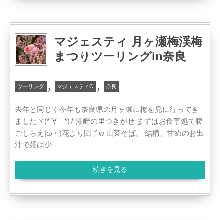
マジェスティ 月ヶ瀬梅渓梅
まつりツーリングin奈良
,
,
ツーリング
マジェスティC
奈良
去年と同じく今年も奈良県の月ヶ瀬に梅を見に行ってき
ましたヾ(*´∀｀*)ﾉ 湖畔の里つきがせ まずはお食事処で腹
ごしらえ|ω・)花より団子w 山菜そば。 結構、甘めのお出
汁で麺は少
続きを見る