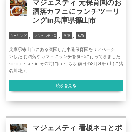
マジェスティ 元保育園のお
洒落カフェにランチツーリ
ングin兵庫県篠山市
,
,
,
ツーリング
マジェスティC
兵庫
林道
兵庫県篠山市にある廃園した木造保育園をリノベーショ
ンした お洒落なカフェにランチを食べに行ってきました
ε=ε=(o・ω・)o その前に|ω・)ちら 前日の8月20日(土)に猪
名川花火
続きを見る
マジェスティ 看板ネコとポ