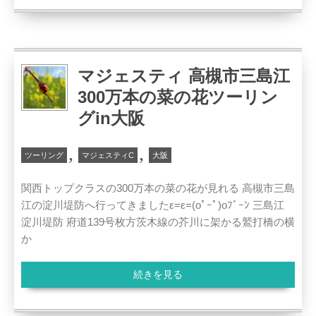
マジェスティ 高槻市三島江
300万本の菜の花ツーリン
グin大阪
,
,
ツーリング
マジェスティC
大阪
関西トップクラスの300万本の菜の花が見れる 高槻市三島
江の淀川堤防へ行ってきましたε=ε=(oﾟｰﾟ)oﾌﾞｰﾝ 三島江
淀川堤防 府道139号枚方茨木線の芥川に架かる鷲打橋の横
か
続きを見る