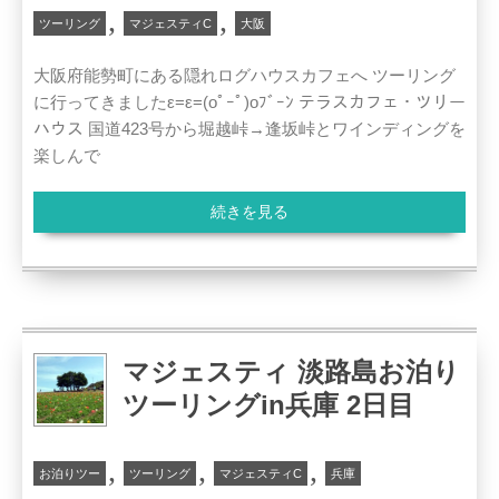
,
,
ツーリング
マジェスティC
大阪
大阪府能勢町にある隠れログハウスカフェへ ツーリング
に行ってきましたε=ε=(oﾟｰﾟ)oﾌﾞｰﾝ テラスカフェ・ツリー
ハウス 国道423号から堀越峠→逢坂峠とワインディングを
楽しんで
続きを見る
マジェスティ 淡路島お泊り
ツーリングin兵庫 2日目
,
,
,
お泊りツー
ツーリング
マジェスティC
兵庫