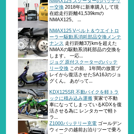
NMAX125 スクーターのバッテリ
ー交換
2018年に新車購入して現
在総走行距離41,539kmの
NMAX125。 ...
NMAX125 Vベルト＆ウエイトロ
ーラー駆動系消耗部品交換メンテ
ナンス
走行距離3万kmを超えた
NMAXの駆動系消耗部品の交換を
します。 一応...
ジョグ 原付スクーターのバッテ
リー交換
この前、1年間の放置プ
レイから復活させたSA16Jのジョ
グくん。 あがって...
KDX125SR 不動バイクを軽トラ
ックに積み込み運搬
実家で不動
車になってしまっているKDXを復
活させる為に レンタカーで軽ト
ラ...
Z1000バッテリー充電
ゴールデン
ウィークの越前お泊りツーで乗ろ