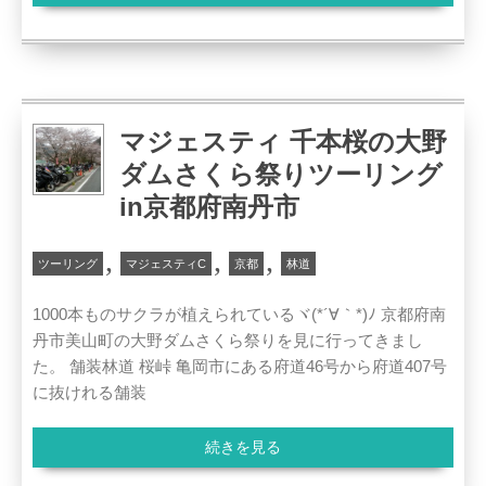
マジェスティ 千本桜の大野
ダムさくら祭りツーリング
in京都府南丹市
,
,
,
ツーリング
マジェスティC
京都
林道
1000本ものサクラが植えられているヾ(*´∀｀*)ﾉ 京都府南
丹市美山町の大野ダムさくら祭りを見に行ってきまし
た。 舗装林道 桜峠 亀岡市にある府道46号から府道407号
に抜けれる舗装
続きを見る