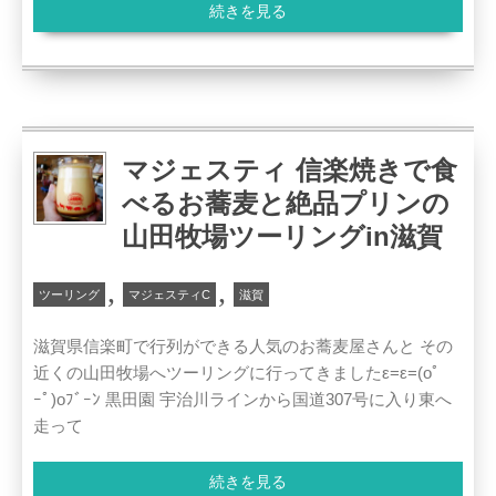
続きを見る
マジェスティ 信楽焼きで食
べるお蕎麦と絶品プリンの
山田牧場ツーリングin滋賀
,
,
ツーリング
マジェスティC
滋賀
滋賀県信楽町で行列ができる人気のお蕎麦屋さんと その
近くの山田牧場へツーリングに行ってきましたε=ε=(oﾟ
ｰﾟ)oﾌﾞｰﾝ 黒田園 宇治川ラインから国道307号に入り東へ
走って
続きを見る