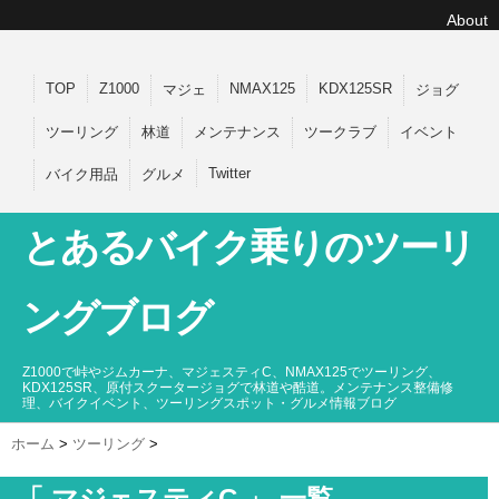
About
TOP
Z1000
NMAX125
KDX125SR
マジェ
ジョグ
ツーリング
林道
メンテナンス
ツークラブ
イベント
Twitter
バイク用品
グルメ
とあるバイク乗りのツーリ
ングブログ
Z1000で峠やジムカーナ、マジェスティC、NMAX125でツーリング、
KDX125SR、原付スクータージョグで林道や酷道。メンテナンス整備修
理、バイクイベント、ツーリングスポット・グルメ情報ブログ
ホーム
>
ツーリング
>
「 マジェスティC 」 一覧