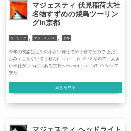
マジェスティ 伏見稲荷大社
名物すずめの焼鳥ツーリン
グin京都
,
,
ツーリング
マジェスティC
京都
今年の初詣は近所の小さい神社で済ませてたので まだ、
おみくじを引いてません(´・ω・｀)ｼｮﾎﾞｰﾝ なので、大き
い神社がいっぱいある京都へε=ε=(o・ω・)oﾌﾞｰﾝ やって
来た
続きを見る
マジェスティ ヘッドライト