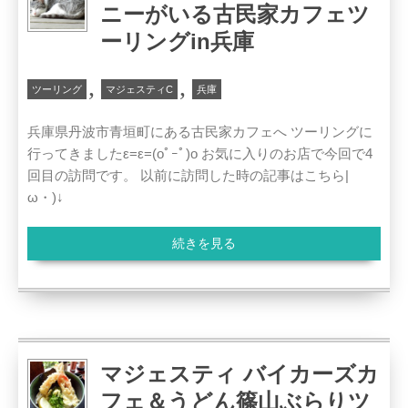
ニーがいる古民家カフェツ
ーリングin兵庫
,
,
ツーリング
マジェスティC
兵庫
兵庫県丹波市青垣町にある古民家カフェへ ツーリングに
行ってきましたε=ε=(oﾟｰﾟ)o お気に入りのお店で今回で4
回目の訪問です。 以前に訪問した時の記事はこちら|
ω・)↓
続きを見る
マジェスティ バイカーズカ
フェ＆うどん篠山ぶらりツ