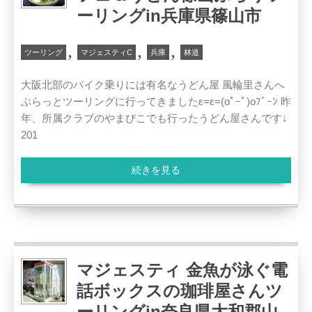
ーリングin兵庫県篠山市
,
,
,
ツーリング
マジェスティC
兵庫
林道
大阪北部のバイク乗りには有名なうどん屋 風輪里さんへ
ぶらっとツーリングに行ってきましたε=ε=(oﾟｰﾟ)oﾌﾞｰﾝ 昨
年、所属クラブのやまびこでも行ったうどん屋さんです↓
201
続きを見る
マジェスティ 金魚が泳ぐ電
話ボックスの珈琲屋さんツ
ーリングin奈良県大和郡山