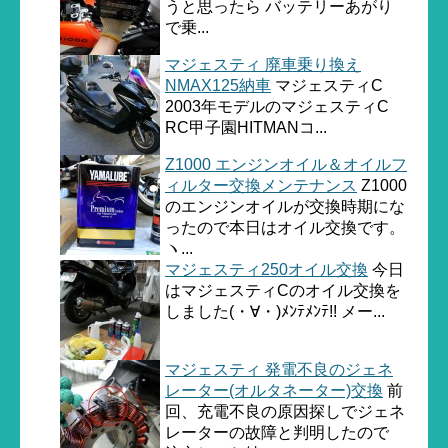
うと思ったら バッテリーあがり
で乗...
マジェスティ 廃車乗り換え
NMAX125納車
マジェスティC
2003年モデルのマジェスティC
RC甲子園HITMANコ...
Z1000 エンジンオイル＆オイルフ
ィルター交換メンテナンス
Z1000
のエンジンオイルが交換時期にな
ったので本日はオイル交換です。
ヽ...
マジェスティ250オイル交換
今日
はマジェスティCのオイル交換を
しました(・∀・)ﾒﾝﾃﾒﾝﾃ!! メー...
マジェスティ 発電不良のジェネ
レーター(オルタネーター)交換
前
回、充電不良の原因探しでジェネ
レーターの故障と判明したので