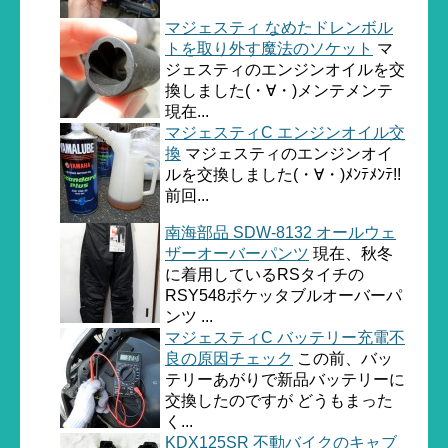
マジェスティ なめたドレンボル
トを取り外す魔法のソケット
マ
ジェスティのエンジンオイルを交
換しました(・∀・)メンテメンテ
現在...
マジェスティC エンジンオイル交
換
マジェスティのエンジンオイ
ルを交換しました(・∀・)ﾒﾝﾃﾒﾝﾃ!!
前回...
南海部品 SDW-8132 オールウェ
ザーオーバーパンツ
現在、秋冬
に着用しているRSタイチの
RSY548ポケッタブルオーバーパ
ンツ ...
マジェスティC バッテリー充電不
良の原因チェック
この前、バッ
テリーあがりで新品バッテリーに
交換したのですが どうもまった
く...
KDX125SR 不動バイクのキャブ