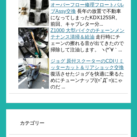
オーバーフロー修理フロートバル
ブAssy交換
長年の放置で不動車
になってしまったKDX125SR。
前回、キャブレター分...
Z1000 大型バイクのチェーンメン
テナンス清掃＆給油
走行時にチ
ェーンの擦れる音が出てきたので
掃除して注油します。 ヽ(*´∀｀...
ジョグ 原付スクーターのCDIリミ
ッターカット＆リアショック交換
復活させたジョグを快適に乗るた
めにチューンナップ((=ﾟДﾟ=)にゃ
のだ ...
カテゴリー