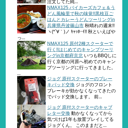
注文してた純...
NMAX125 バイカーズカフェ＆う
どん風輪里で秋の味覚!!黒枝豆ご
はんとカレーうどんツーリングin
兵庫県丹波篠山市
秋晴れの週末!!
ヽ(*´∀｀)ノ ｷｬｯﾎｰｲ!! 秋といえばや
っ...
NMAX125 原付2種スクーターで
行く!!はじめてのキャンプツーリ
ングin京都府京北
いつもBBQしに
行く京都の河原へ初めてのキャン
プツーリングに行ってきました。
...
ジョグ 原付スクーターのブレー
キパッド交換
ジョグのフロント
ブレーキが効かなくなってきたの
でパッド交換します。 前...
ジョグ 原付スクーターのキャブ
レター交換
動かなくなってから
気づけば1年も放置プレイしてる
ジョグくん。 このままだと...