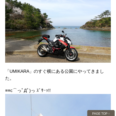
「UMIKARA」のすぐ横にある公園にやってきまし
た。
≡≡c⌒っﾟДﾟ)っ ｽﾞｻｰｯ!!
PAGE TOP ↑