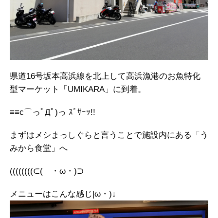
県道16号坂本高浜線を北上して高浜漁港のお魚特化
型マーケット「UMIKARA」に到着。
≡≡c⌒っﾟДﾟ)っ ｽﾞｻｰｯ!!
まずはメシまっしぐらと言うことで施設内にある「う
みから食堂」へ
((((((((⊂( ・ω・)⊃
メニューはこんな感じ|ω・)↓