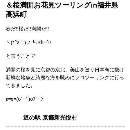
＆桜満開お花見ツーリングin福井県
高浜町
春だ!!桜だ!!満開だ!!
ヽ(*´∀｀)ノ ｷｬｯﾎｰｲ!!
と言うことで
満開の桜を見に京都の京北、美山を巡り日本海に抜け
新鮮な地魚と綺麗な海を眺めにソロツーリングに行っ
てきました。
ε=ε=(oﾟｰﾟ)oﾌﾞｰﾝ
道の駅 京都新光悦村