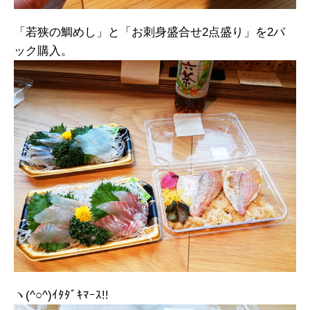
「若狭の鯛めし」と「お刺身盛合せ2点盛り」を2パ
ック購入。
ヽ(^○^)ｲﾀﾀﾞｷﾏｰｽ!!