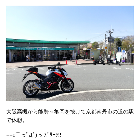
大阪高槻から能勢～亀岡を抜けて京都南丹市の道の駅
で休憩。
≡≡c⌒っﾟДﾟ)っ ｽﾞｻｰｯ!!