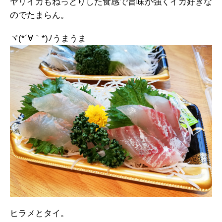
ヤリイカもねっとりした食感で旨味が強くイカ好きな
のでたまらん。
ヾ(*´∀｀*)ﾉうまうま
ヒラメとタイ。