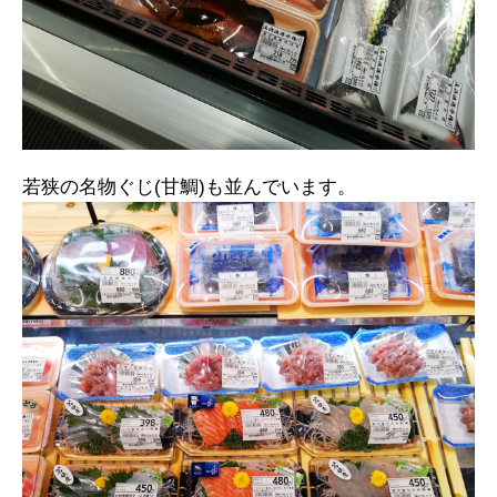
若狭の名物ぐじ(甘鯛)も並んでいます。