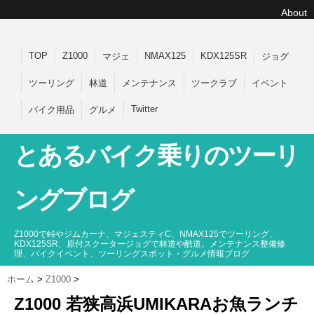
About
TOP
Z1000
NMAX125
KDX125SR
マジェ
ジョグ
ツーリング
林道
メンテナンス
ツークラブ
イベント
Twitter
バイク用品
グルメ
とあるバイク乗りのツーリ
ングブログ
Z1000で峠やジムカーナ、マジェスティC、NMAX125でツーリング、
KDX125SR、原付スクータージョグで林道や酷道。メンテナンス整備修
理、バイクイベント、ツーリングスポット・グルメ情報ブログ
ホーム
>
Z1000
>
Z1000 若狭高浜UMIKARAお魚ランチ