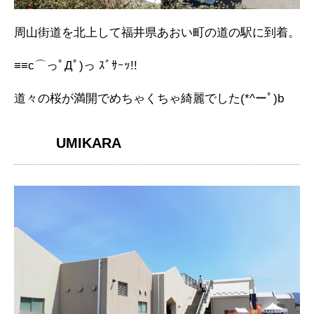
周山街道を北上して福井県あおい町の道の駅に到着。
≡≡c⌒っﾟДﾟ)っ ｽﾞｻｰｯ!!
道々の桜が満開でめちゃくちゃ綺麗でした(*^ーﾟ)b
UMIKARA