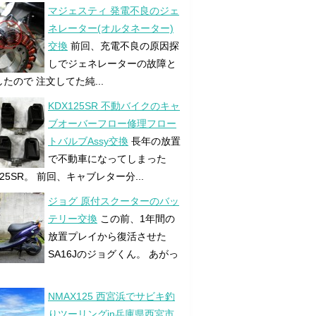
マジェスティ 発電不良のジェ
ネレーター(オルタネーター)
交換
前回、充電不良の原因探
しでジェネレーターの故障と
たので 注文してた純...
KDX125SR 不動バイクのキャ
ブオーバーフロー修理フロー
トバルブAssy交換
長年の放置
で不動車になってしまった
125SR。 前回、キャブレター分...
ジョグ 原付スクーターのバッ
テリー交換
この前、1年間の
放置プレイから復活させた
SA16Jのジョグくん。 あがっ
NMAX125 西宮浜でサビキ釣
りツーリングin兵庫県西宮市