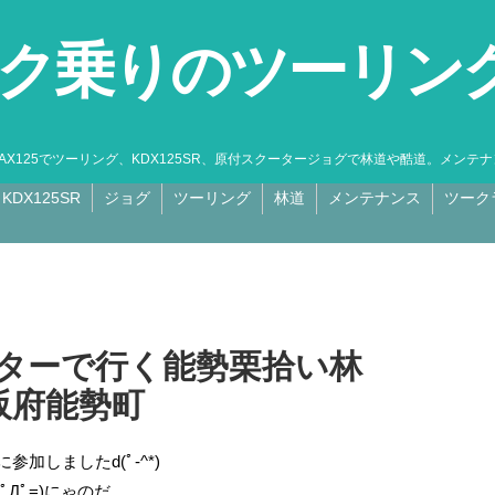
ク乗りのツーリン
MAX125でツーリング、KDX125SR、原付スクータージョグで林道や酷道。メン
KDX125SR
ジョグ
ツーリング
林道
メンテナンス
ツーク
ーターで行く能勢栗拾い林
阪府能勢町
加しましたd(ﾟ-^*)
Дﾟ=)にゃのだ