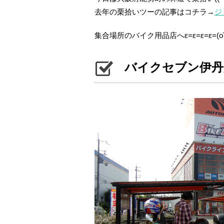
去年の栗拾いツーの記事はコチラ→
ジ
集合場所のバイク用品店へε=ε=ε=ε=(oﾟｰ
バイクセブン伊丹