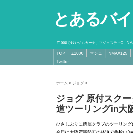
とあるバイ
Z1000で峠やジムカーナ、マジェスティC、N
TOP
Z1000
マジェ
NMAX125
Twitter
ホーム
>
ジョグ
>
ジョグ 原付スク
道ツーリングin大
ひさしぶりに所属クラブのツーリングに参
今日は大阪府能勢町の林道で栗拾い((=ﾟ