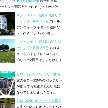
in京都府南丹市
晴天の日曜
リング日和だ!! ヽ(*´∀｀)ノ ｷｬｯﾎｰｲ!! ...
マジェスティ 淡路島お泊りツ
ーリングin兵庫 1日目
ゴール
デンウィークキタ━!! 連休だ
ぁヽ(*´∀｀)ノ ｷｬｯﾎｰｲ!! ...
マジェスティ 淡路島お泊りツ
ーリングin兵庫 2日目
おはよ
うございますヾ(｡・ω・｡) お
泊りツー2日目はじまりはじま
..
セロー225W バッテリー交換
嫁のセロー225Wのバッテリー
が走っても充電されない様に
なってしまいましたOrz...
KDX125SR オフロード車購入
人生初の2ストオフロードバイ