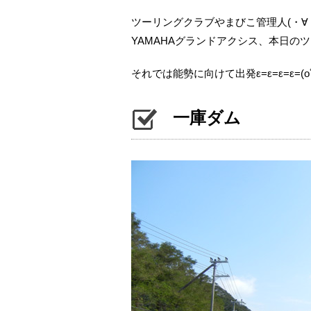
ツーリングクラブやまびこ管理人(・∀
YAMAHAグランドアクシス、本日の
それでは能勢に向けて出発ε=ε=ε=ε=(oﾟｰ
一庫ダム