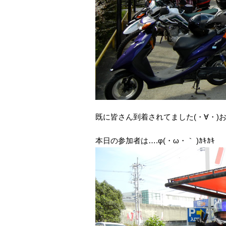
既に皆さん到着されてました(・∀・)お
本日の参加者は….φ(・ω・｀ )ｶｷｶｷ