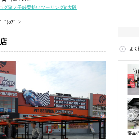
ョグ猪ノ子峠栗拾いツーリングin大阪
ﾟ)oﾌﾞｰﾝ
店
よく
部品の