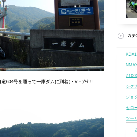
カテ
KDX1
NMAX
Z100
604号を通って一庫ダムに到着(・∀・)ｷﾀ-!!
シグナ
ジョ
セロー
ツー