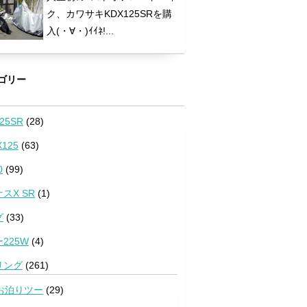
ク、カワサキKDX125SRを購
入(・∀・)ｲｲﾈ!...
ゴリー
25SR
(28)
125
(63)
0
(99)
スX SR
(1)
グ
(33)
225W
(4)
リング
(261)
お泊りツー
(29)