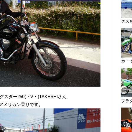
クスを
カーで
ター250(・∀・)TAKESHIさん
プラグ
アメリカン乗りです。