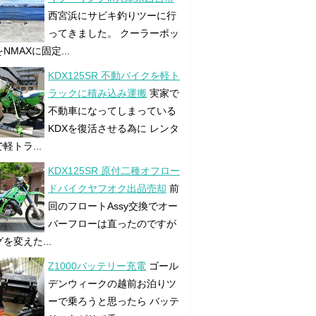
西宮浜にサビキ釣りツーに行
ってきました。 クーラーボッ
NMAXに固定...
KDX125SR 不動バイクを軽ト
ラックに積み込み運搬
実家で
不動車になってしまっている
KDXを復活させる為に レンタ
軽トラ...
KDX125SR 原付二種オフロー
ドバイクヤフオク出品売却
前
回のフロートAssy交換でオー
バーフローは直ったのですが
を変えた...
Z1000バッテリー充電
ゴール
デンウィークの越前お泊りツ
ーで乗ろうと思ったら バッテ