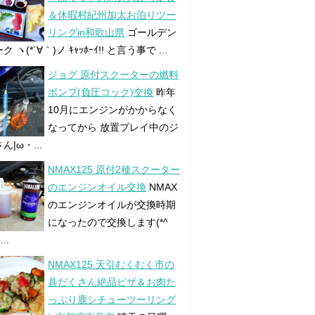
＆休暇村紀州加太お泊りツー
リングin和歌山県
ゴールデン
 ヽ(*´∀｀)ノ ｷｬｯﾎｰｲ!! と言う事で ...
ジョグ 原付スクーターの燃料
ポンプ(負圧コック)交換
昨年
10月にエンジンがかからなく
なってから 放置プレイ中のジ
ん|ω・...
NMAX125 原付2種スクーター
のエンジンオイル交換
NMAX
のエンジンオイルが交換時期
になったので交換します(*^
...
NMAX125 天引むくむく市の
具だくさん絶品ピザ＆お肉た
っぷり鹿シチューツーリング