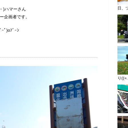
日、ツー
・)ハマーさん
ツー企画者です。
ﾟ)oﾌﾞｰﾝ
り((=.