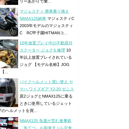
リーあがりで乗...
マジェスティ 廃車乗り換え
NMAX125納車
マジェスティC
2003年モデルのマジェスティ
C RC甲子園HITMANコ...
10年放置プレイ中の不動原付
スクーター ジョグを修理
10
年以上放置プレイされている
ジョグ 【モデル名称】JOG
【...
バイクヘルメット買い替え ヤ
マハ ワイズギア YJ-20 ゼニス
原2ジョグとNMAX125に乗る
ときに使用しているジェット
のヘルメットを買...
NMAX125 魚屋が営む食事処
「魚てつ」お刺身天ぷら定食