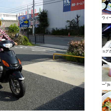
ウィーク
ョグさ
ーﾟ)b 