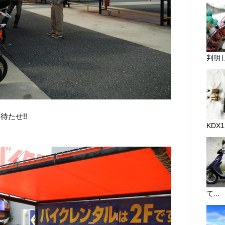
判明し
待たせ!!
KDX
て...