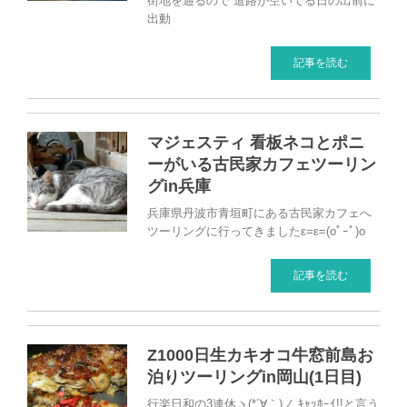
街地を通るので 道路が空いてる日の出前に
出動
記事を読む
マジェスティ 看板ネコとポニ
ーがいる古民家カフェツーリン
グin兵庫
兵庫県丹波市青垣町にある古民家カフェへ
ツーリングに行ってきましたε=ε=(oﾟｰﾟ)o
記事を読む
Z1000日生カキオコ牛窓前島お
泊りツーリングin岡山(1日目)
行楽日和の3連休ヽ(*´∀｀)ノ ｷｬｯﾎｰｲ!!と言う