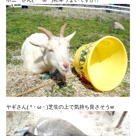
ヤギさん( *・ω・)芝生の上で気持ち良さそうw