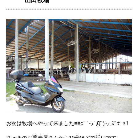
山田牧場
お次は牧場へやって来ました≡≡c⌒っﾟДﾟ)っ ｽﾞｻｰｯ!!
さっきのお蕎麦屋さんから10分ほどで近いです。