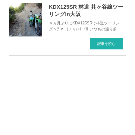
KDX125SR 林道 其ヶ谷線ツー
リングin大阪
４ヵ月ぶりにKDX125SRで林道ツーリン
グヽ(*´∀｀)ノ ｷｬｯﾎｰｲ!! いつもの通り前
記事を読む