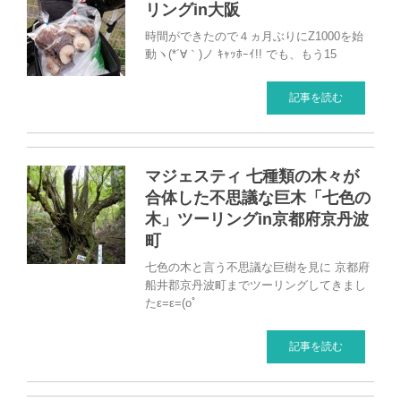
リングin大阪
時間ができたので４ヵ月ぶりにZ1000を始
動ヽ(*´∀｀)ノ ｷｬｯﾎｰｲ!! でも、もう15
記事を読む
マジェスティ 七種類の木々が
合体した不思議な巨木「七色の
木」ツーリングin京都府京丹波
町
七色の木と言う不思議な巨樹を見に 京都府
船井郡京丹波町までツーリングしてきまし
たε=ε=(oﾟ
記事を読む