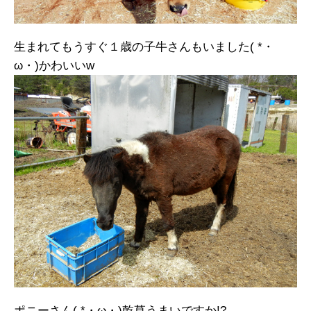
生まれてもうすぐ１歳の子牛さんもいました( *・
ω・)かわいいw
ポニーさん( *・ω・)乾草うまいですか!?