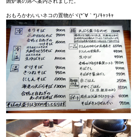
囲炉裏の席へ案内されました。
おもろかわいいネコの置物がヾ(*´∀｀*)ﾉｷｬｯｷｬ