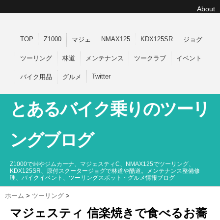
About
TOP
Z1000
NMAX125
KDX125SR
マジェ
ジョグ
ツーリング
林道
メンテナンス
ツークラブ
イベント
Twitter
バイク用品
グルメ
とあるバイク乗りのツーリ
ングブログ
Z1000で峠やジムカーナ、マジェスティC、NMAX125でツーリング、
KDX125SR、原付スクータージョグで林道や酷道。メンテナンス整備修
理、バイクイベント、ツーリングスポット・グルメ情報ブログ
ホーム
>
ツーリング
>
マジェスティ 信楽焼きで食べるお蕎