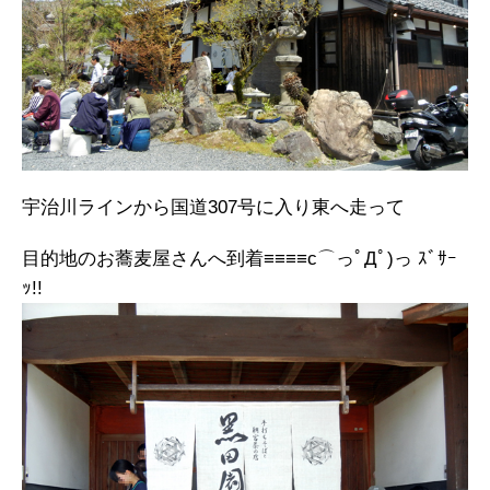
宇治川ラインから国道307号に入り東へ走って
目的地のお蕎麦屋さんへ到着≡≡≡≡c⌒っﾟДﾟ)っ ｽﾞｻｰ
ｯ!!