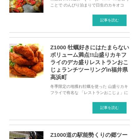
ことで のんびり泊まりで日生のカキオコ
記事を読む
Z1000 牡蠣好きにはたまらない
ボリューム満点!!山盛りカキフ
ライのデカ盛りレストランおこ
じょランチツーリングin福井県
高浜町
冬季限定の地獲れ牡蠣を使った 山盛りカキ
フライで有名な 「レストランおこじょ」に
記事を読む
Z1000道の駅能勢くりの郷ツー