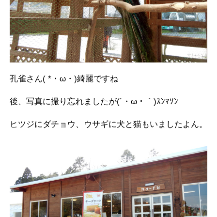
孔雀さん( *・ω・)綺麗ですね
後、写真に撮り忘れましたが(´・ω・｀)ｽﾝﾏｿﾝ
ヒツジにダチョウ、ウサギに犬と猫もいましたよん。