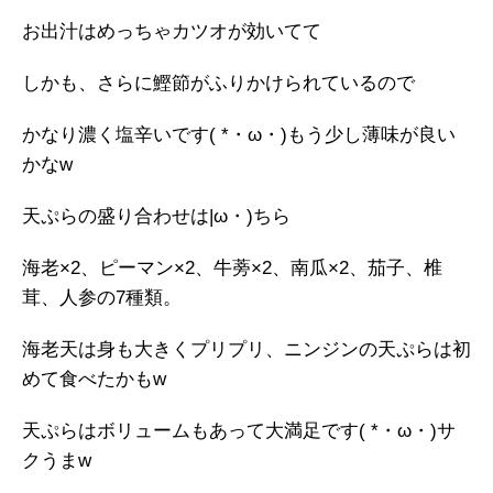
お出汁はめっちゃカツオが効いてて
しかも、さらに鰹節がふりかけられているので
かなり濃く塩辛いです( *・ω・)もう少し薄味が良い
かなw
天ぷらの盛り合わせは|ω・)ちら
海老×2、ピーマン×2、牛蒡×2、南瓜×2、茄子、椎
茸、人参の7種類。
海老天は身も大きくプリプリ、ニンジンの天ぷらは初
めて食べたかもw
天ぷらはボリュームもあって大満足です( *・ω・)サ
クうまw