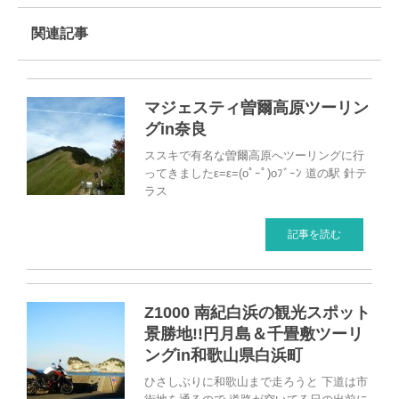
関連記事
マジェスティ曽爾高原ツーリン
グin奈良
ススキで有名な曽爾高原へツーリングに行
ってきましたε=ε=(oﾟｰﾟ)oﾌﾞｰﾝ 道の駅 針テ
ラス
記事を読む
Z1000 南紀白浜の観光スポット
景勝地!!円月島＆千畳敷ツーリ
ングin和歌山県白浜町
ひさしぶりに和歌山まで走ろうと 下道は市