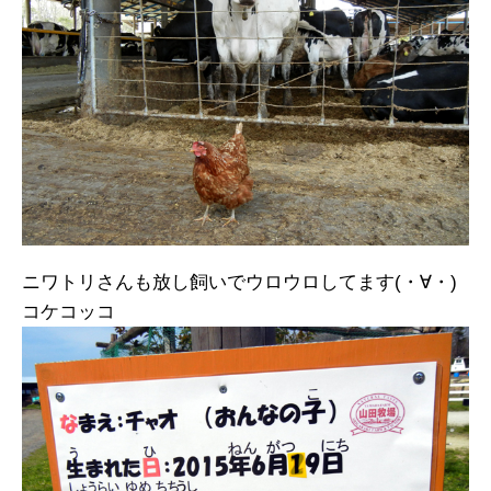
ニワトリさんも放し飼いでウロウロしてます(・∀・)
コケコッコ