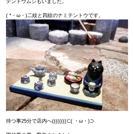
テントウムシもいました。
( *・ω・)二紋と四紋のナミテントウです。
待つ事25分で店内へ((((((((⊂( ・ω・)⊃