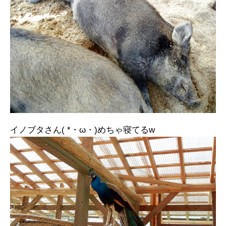
イノブタさん( *・ω・)めちゃ寝てるw