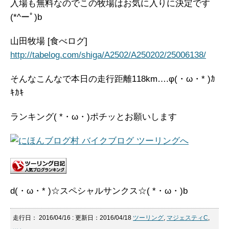
入場も無料なのでこの牧場はお気に入りに決定です
(*^ーﾟ)b
山田牧場 [食べログ]
http://tabelog.com/shiga/A2502/A250202/25006138/
そんなこんなで本日の走行距離118km….φ(・ω・* )ｶ
ｷｶｷ
ランキング( *・ω・)ポチッとお願いします
d(・ω・* )☆スペシャルサンクス☆( *・ω・)b
走行日：
2016/04/16
: 更新日：2016/04/18
ツーリング
,
マジェスティC
,