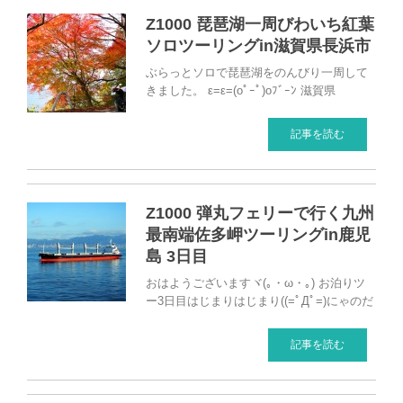
Z1000 琵琶湖一周びわいち紅葉
ソロツーリングin滋賀県長浜市
ぶらっとソロで琵琶湖をのんびり一周して
きました。 ε=ε=(oﾟｰﾟ)oﾌﾞｰﾝ 滋賀県
記事を読む
Z1000 弾丸フェリーで行く九州
最南端佐多岬ツーリングin鹿児
島 3日目
おはようございますヾ(｡・ω・｡) お泊りツ
ー3日目はじまりはじまり((=ﾟДﾟ=)にゃのだ
記事を読む