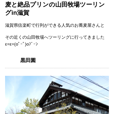
麦と絶品プリンの山田牧場ツーリン
グin滋賀
滋賀県信楽町で行列ができる人気のお蕎麦屋さんと
その近くの山田牧場へツーリングに行ってきました
ε=ε=(oﾟｰﾟ)oﾌﾞｰﾝ
黒田園