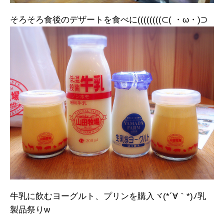
そろそろ食後のデザートを食べに((((((((⊂( ・ω・)⊃
牛乳に飲むヨーグルト、プリンを購入ヾ(*´∀｀*)ﾉ乳
製品祭りw