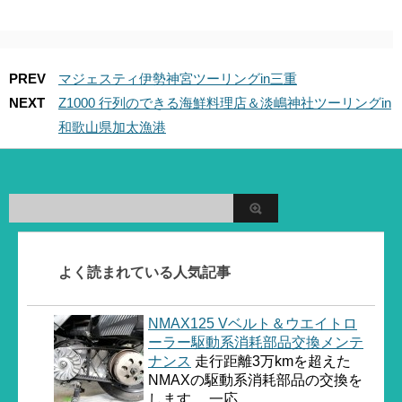
PREV
マジェスティ伊勢神宮ツーリングin三重
NEXT
Z1000 行列のできる海鮮料理店＆淡嶋神社ツーリングin
和歌山県加太漁港
よく読まれている人気記事
NMAX125 Vベルト＆ウエイトロ
ーラー駆動系消耗部品交換メンテ
ナンス
走行距離3万kmを超えた
NMAXの駆動系消耗部品の交換を
します。 一応...