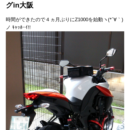
グin大阪
時間ができたので４ヵ月ぶりにZ1000を始動ヽ(*´∀｀)
ノ ｷｬｯﾎｰｲ!!