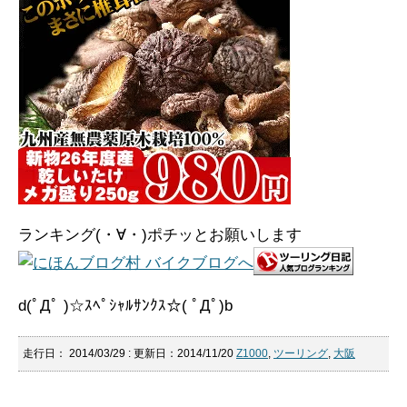
ランキング(・∀・)ポチッとお願いします
d(ﾟДﾟ )☆ｽﾍﾟｼｬﾙｻﾝｸｽ☆( ﾟДﾟ)b
走行日：
2014/03/29
: 更新日：2014/11/20
Z1000
,
ツーリング
,
大阪