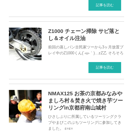
記事を読む
Z1000 チェーン掃除 サビ落と
し＆オイル注油
前回の蒸しパン古民家ツーから3ヶ月放置プ
レイ中のZ1000くん(´-ω-｀)…zZ乙 そろそろ
記事を読む
NMAX125 お茶の京都みなみや
ましろ村＆焚き火で焼き芋ツー
リングin京都府南山城村
ひさしぶりに所属しているツーリングクラ
ブやまびこのぷちツーリングに参加してき
ました。 ε=ε=