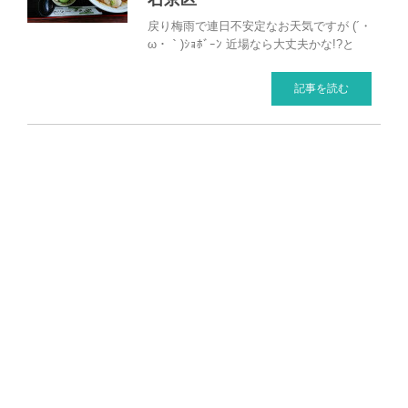
戻り梅雨で連日不安定なお天気ですが (´・
ω・｀)ｼｮﾎﾞｰﾝ 近場なら大丈夫かな!?と
記事を読む