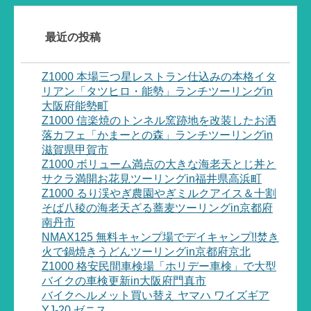
最近の投稿
Z1000 本場三つ星レストラン仕込みの本格イタ
リアン「タツヒロ・能勢」ランチツーリングin
大阪府能勢町
Z1000 信楽焼のトンネル窯跡地を改装したお洒
落カフェ「かまーとの森」ランチツーリングin
滋賀県甲賀市
Z1000 ボリューム満点の大きな海老天とじ丼と
サクラ満開お花見ツーリングin福井県高浜町
Z1000 るり渓やぎ農園やぎミルクアイス＆十割
そば八稜の海老天ざる蕎麦ツーリングin京都府
南丹市
NMAX125 無料キャンプ場でデイキャンプ!!焚き
火で鍋焼きうどんツーリングin京都府京北
Z1000 格安民間車検場「ホリデー車検」で大型
バイクの車検更新in大阪府門真市
バイクヘルメット買い替え ヤマハ ワイズギア
YJ-20 ゼニス