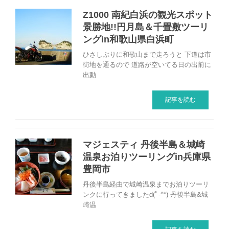
Z1000 南紀白浜の観光スポット
景勝地!!円月島＆千畳敷ツーリ
ングin和歌山県白浜町
ひさしぶりに和歌山まで走ろうと 下道は市
街地を通るので 道路が空いてる日の出前に
出動
記事を読む
マジェスティ 丹後半島＆城崎
温泉お泊りツーリングin兵庫県
豊岡市
丹後半島経由で城崎温泉までお泊りツーリ
ンクに行ってきましたd(ﾟ-^*) 丹後半島&城
崎温