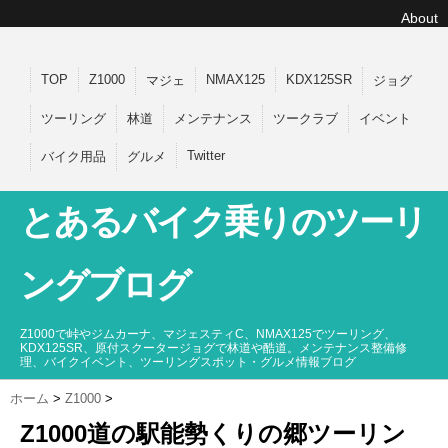
About
TOP
Z1000
NMAX125
KDX125SR
マジェ
ジョグ
ツーリング
林道
メンテナンス
ツークラブ
イベント
Twitter
バイク用品
グルメ
とあるバイク乗りのツーリ
ングブログ
Z1000で峠やジムカーナ、マジェスティC、NMAX125でツーリング、
KDX125SR、原付スクータージョグで林道や酷道。メンテナンス整備修
理、バイクイベント、ツーリングスポット・グルメ情報ブログ
ホーム
>
Z1000
>
Z1000道の駅能勢くりの郷ツーリン