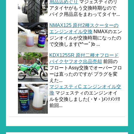
用品店めぐり
マジェスティのリ
アタイヤがもう交換時期なので
バイク用品店をまわってタイヤ...
NMAX125 原付2種スクーターの
エンジンオイル交換
NMAXのエン
ジンオイルが交換時期になったの
で交換します(*^ーﾟ)b ...
KDX125SR 原付二種オフロード
バイクヤフオク出品売却
前回の
フロートAssy交換でオーバーフロ
ーは直ったのですが プラグを変
えた...
マジェスティC エンジンオイル交
換
マジェスティのエンジンオイ
ルを交換しました(・∀・)ﾒﾝﾃﾒﾝﾃ!!
前回...