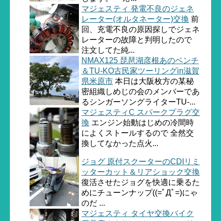
マジェスティ 発電不良のジェネ
レーター(オルタネーター)交換
前
回、充電不良の原因探しでジェネ
レーターの故障と判明したので
注文してた純...
NMAX125 琵琶湖彦根あのベンチ
＆TU-KO古民家ツーリングin滋賀
県米原市
本日は大阪枚方の某秘
密組織しめじの会のメンバーであ
るシンガーソングライターTU-...
マジェスティC スパークプラグ交
換
エンジン始動はじめの冷間時
によくストールするので 全然交
換してなかった点火...
ジョグ 原付スクーターのCDIリミ
ッターカット＆リアショック交換
復活させたジョグを快適に乗るた
めにチューンナップ((=ﾟДﾟ=)にゃ
のだ ...
マジェスティ タイヤ交換バイク