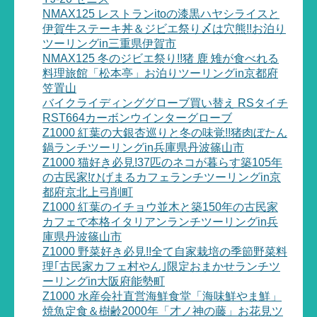
NMAX125 レストランitoの漆黒ハヤシライスと
伊賀牛ステーキ丼＆ジビエ祭り〆は穴熊!!お泊り
ツーリングin三重県伊賀市
NMAX125 冬のジビエ祭り!!猪 鹿 雉が食べれる
料理旅館「松本亭」お泊りツーリングin京都府
笠置山
バイクライディンググローブ買い替え RSタイチ
RST664カーボンウインターグローブ
Z1000 紅葉の大銀杏巡りと冬の味覚!!猪肉ぼたん
鍋ランチツーリングin兵庫県丹波篠山市
Z1000 猫好き必見!37匹のネコが暮らす築105年
の古民家!ひげまるカフェランチツーリングin京
都府京北上弓削町
Z1000 紅葉のイチョウ並木と築150年の古民家
カフェで本格イタリアンランチツーリングin兵
庫県丹波篠山市
Z1000 野菜好き必見!!全て自家栽培の季節野菜料
理｢古民家カフェ村やん｣限定おまかせランチツ
ーリングin大阪府能勢町
Z1000 水産会社直営海鮮食堂「海味鮮やま鮮」
焼魚定食＆樹齢2000年「才ノ神の藤」お花見ツ