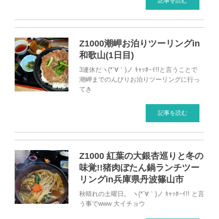
記事を読む
Z1000潮岬お泊りツーリングin
和歌山(1日目)
3連休だヽ(*´∀｀)ノ ｷｬｯﾎｰｲ!!と言うことで
潮岬までのんびりお泊りツーリングに行っ
てき
記事を読む
Z1000 紅葉の大銀杏巡りと冬の
味覚!!猪肉ぼたん鍋ランチツー
リングin兵庫県丹波篠山市
秋晴れの土曜日。 ヽ(*´∀｀)ノ ｷｬｯﾎｰｲ!! と言
う事でwww 大イチョウ