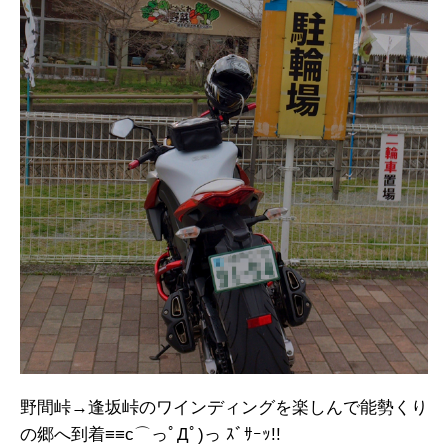
野間峠→逢坂峠のワインディングを楽しんで能勢くり
の郷へ到着≡≡c⌒っﾟДﾟ)っ ｽﾞｻｰｯ!!