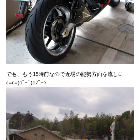
でも、もう15時前なので近場の能勢方面を流しに
ε=ε=(oﾟｰﾟ)oﾌﾞｰﾝ