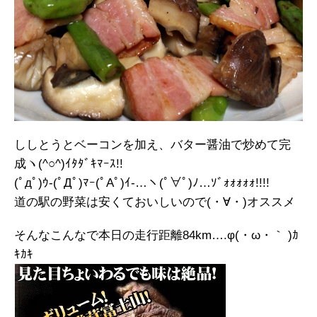
ししとうとベーコンを加え、バター醤油で炒めて完
成ヽ(^○^)ｲﾀﾀﾞｷﾏｰｽ!!
(ﾟдﾟ)ｳ-(ﾟДﾟ)ﾏｰ(ﾟAﾟ)ｲ-…ヽ(ﾟ∀ﾟ)ﾉ…ｿﾞｫｫｫｫｫ!!!!
道の駅の野菜は安くておいしいので(・∀・)オススメ
そんなこんなで本日の走行距離84km….φ(・ω・｀ )ｶ
ｷｶｷ