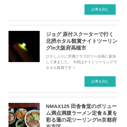
記事を読む
ジョグ 原付スクーターで行く
北摂ホタル観賞ナイトツーリン
グin大阪府高槻市
ひさしぶりに所属クラブのツー企画に参加
して来ました。 今回はナイトツーリングで
ホタル観賞ですヾ
記事を読む
NMAX125 田舎食堂のボリュー
ム満点満腹ラーメン定食＆夏を
彩る蓮の花ツーリングin京都府
右京区