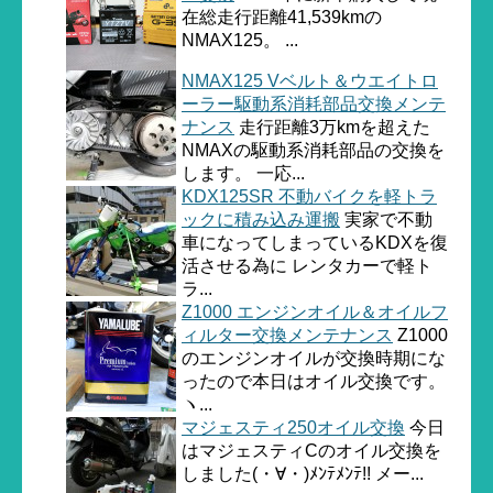
在総走行距離41,539kmの
NMAX125。 ...
NMAX125 Vベルト＆ウエイトロ
ーラー駆動系消耗部品交換メンテ
ナンス
走行距離3万kmを超えた
NMAXの駆動系消耗部品の交換を
します。 一応...
KDX125SR 不動バイクを軽トラ
ックに積み込み運搬
実家で不動
車になってしまっているKDXを復
活させる為に レンタカーで軽ト
ラ...
Z1000 エンジンオイル＆オイルフ
ィルター交換メンテナンス
Z1000
のエンジンオイルが交換時期にな
ったので本日はオイル交換です。
ヽ...
マジェスティ250オイル交換
今日
はマジェスティCのオイル交換を
しました(・∀・)ﾒﾝﾃﾒﾝﾃ!! メー...