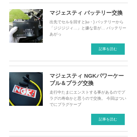
マジェスティ バッテリー交換
出先でセルを回すと|ω・) バッテリーから
「ジジジジィ…」と嫌な音が… バッテリー
あがっ
記事を読む
マジェスティ NGKパワーケー
ブル＆プラグ交換
走行中たまにエンストする事があるのでプ
ラグの寿命かと思うので交換。 今回はつい
でにプラグケーブ
記事を読む