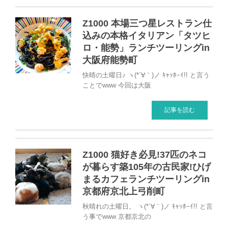
Z1000 本場三つ星レストラン仕
込みの本格イタリアン「タツヒ
ロ・能勢」ランチツーリングin
大阪府能勢町
快晴の土曜日♪ ヽ(*´∀｀)ノ ｷｬｯﾎｰｲ!! と言う
ことでwww 今回は大阪
記事を読む
Z1000 猫好き必見!37匹のネコ
が暮らす築105年の古民家!ひげ
まるカフェランチツーリングin
京都府京北上弓削町
秋晴れの土曜日。 ヽ(*´∀｀)ノ ｷｬｯﾎｰｲ!! と言
う事でwww 京都京北の