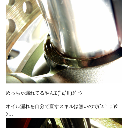
めっちゃ漏れてるやんΣ(ﾟдﾟlll)ｶﾞｰﾝ
オイル漏れを自分で直すスキルは無いので(´ε｀；)ｳｰ
ﾝ…