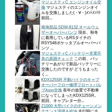
マジェスティC エンジンオイル交
換
マジェスティのエンジンオイ
ルを交換しました(・∀・)ﾒﾝﾃﾒﾝﾃ!!
前回...
南海部品 SDW-8132 オールウェ
ザーオーバーパンツ
現在、秋冬
に着用しているRSタイチの
RSY548ポケッタブルオーバーパ
ンツ ...
マジェスティC バッテリー充電不
良の原因チェック
この前、バッ
テリーあがりで新品バッテリーに
交換したのですが どうもまった
く...
KDX125SR 不動バイクのキャブ
オーバーフロー修理フロートバル
ブAssy交換
長年の放置で不動車
になってしまったKDX125SR。
前回、キャブレター分...
Z1000 大型バイクのチェーンメン
テナンス清掃＆給油
走行時にチ