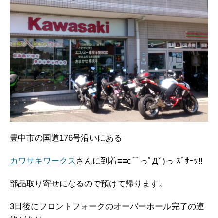
豊中市の国道176号沿いにある
カワサキワークス
さんに到着≡≡c⌒っﾟДﾟ)っ ｽﾞｻｰｯ!!
部品取り寄せになるので預けて帰ります。
3日後にフロントフォークのオーバーホール完了の連