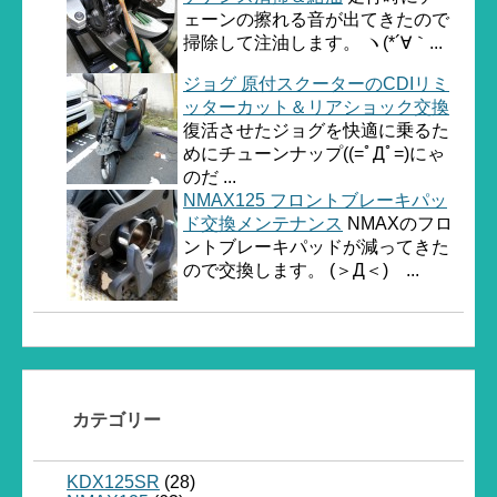
ェーンの擦れる音が出てきたので
掃除して注油します。 ヽ(*´∀｀...
ジョグ 原付スクーターのCDIリミ
ッターカット＆リアショック交換
復活させたジョグを快適に乗るた
めにチューンナップ((=ﾟДﾟ=)にゃ
のだ ...
NMAX125 フロントブレーキパッ
ド交換メンテナンス
NMAXのフロ
ントブレーキパッドが減ってきた
ので交換します。 (＞Д＜)ゝ...
カテゴリー
KDX125SR
(28)