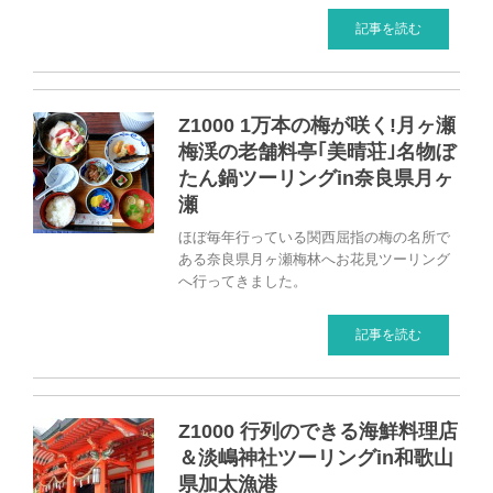
記事を読む
Z1000 1万本の梅が咲く!月ヶ瀬
梅渓の老舗料亭｢美晴荘｣名物ぼ
たん鍋ツーリングin奈良県月ヶ
瀬
ほぼ毎年行っている関西屈指の梅の名所で
ある奈良県月ヶ瀬梅林へお花見ツーリング
へ行ってきました。
記事を読む
Z1000 行列のできる海鮮料理店
＆淡嶋神社ツーリングin和歌山
県加太漁港