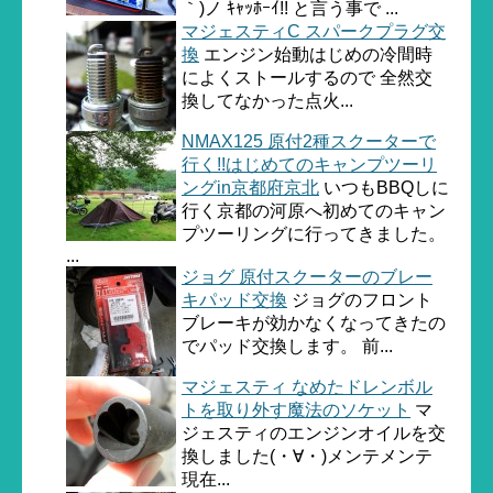
｀)ノ ｷｬｯﾎｰｲ!! と言う事で ...
マジェスティC スパークプラグ交
換
エンジン始動はじめの冷間時
によくストールするので 全然交
換してなかった点火...
NMAX125 原付2種スクーターで
行く!!はじめてのキャンプツーリ
ングin京都府京北
いつもBBQしに
行く京都の河原へ初めてのキャン
プツーリングに行ってきました。
...
ジョグ 原付スクーターのブレー
キパッド交換
ジョグのフロント
ブレーキが効かなくなってきたの
でパッド交換します。 前...
マジェスティ なめたドレンボル
トを取り外す魔法のソケット
マ
ジェスティのエンジンオイルを交
換しました(・∀・)メンテメンテ
現在...