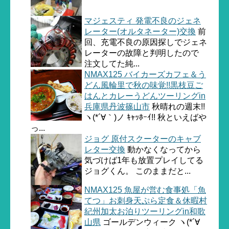
マジェスティ 発電不良のジェネ
レーター(オルタネーター)交換
前
回、充電不良の原因探しでジェネ
レーターの故障と判明したので
注文してた純...
NMAX125 バイカーズカフェ＆う
どん風輪里で秋の味覚!!黒枝豆ご
はんとカレーうどんツーリングin
兵庫県丹波篠山市
秋晴れの週末!!
ヽ(*´∀｀)ノ ｷｬｯﾎｰｲ!! 秋といえばや
っ...
ジョグ 原付スクーターのキャブ
レター交換
動かなくなってから
気づけば1年も放置プレイしてる
ジョグくん。 このままだと...
NMAX125 魚屋が営む食事処「魚
てつ」お刺身天ぷら定食＆休暇村
紀州加太お泊りツーリングin和歌
山県
ゴールデンウィーク ヽ(*´∀