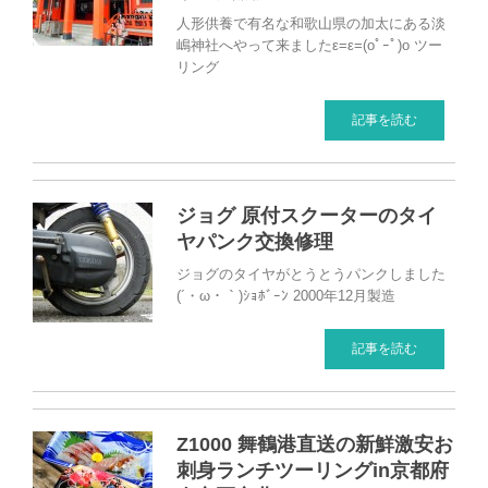
人形供養で有名な和歌山県の加太にある淡
嶋神社へやって来ましたε=ε=(oﾟｰﾟ)o ツー
リング
記事を読む
ジョグ 原付スクーターのタイ
ヤパンク交換修理
ジョグのタイヤがとうとうパンクしました
(´・ω・｀)ｼｮﾎﾞｰﾝ 2000年12月製造
記事を読む
Z1000 舞鶴港直送の新鮮激安お
刺身ランチツーリングin京都府