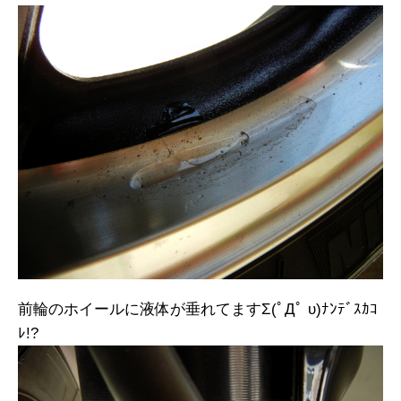
前輪のホイールに液体が垂れてますΣ(ﾟДﾟ υ)ﾅﾝﾃﾞｽｶｺ
ﾚ!?