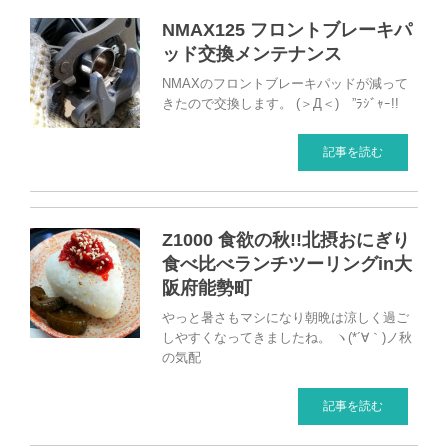
NMAX125 フロントブレーキパ
ッド交換メンテナンス
NMAXのフロントブレーキパッドが減って
きたので交換します。 (＞Д＜)ゝ”ﾗｼﾞｬｰ!!
記事を読む
Z1000 食欲の秋!!北摂おにぎり
食べ比べランチツーリングin大
阪府能勢町
やっと暑さもマシになり朝晩は涼しく過ご
しやすくなってきましたね。 ヽ(*´∀｀)ノ秋
の気配
記事を読む