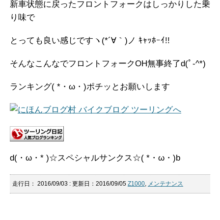
新車状態に戻ったフロントフォークはしっかりした乗
り味で
とっても良い感じですヽ(*´∀｀)ノ ｷｬｯﾎｰｲ!!
そんなこんなでフロントフォークOH無事終了d(ﾟ-^*)
ランキング( *・ω・)ポチッとお願いします
d(・ω・* )☆スペシャルサンクス☆( *・ω・)b
走行日：
2016/09/03
: 更新日：2016/09/05
Z1000
,
メンテナンス