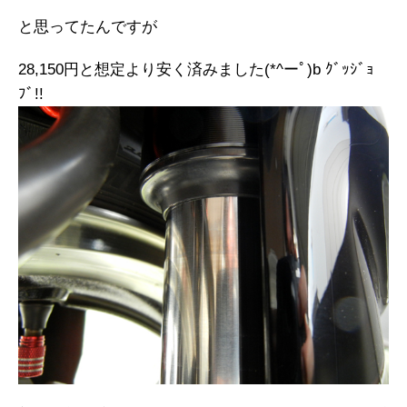
と思ってたんですが
28,150円と想定より安く済みました(*^ーﾟ)b ｸﾞｯｼﾞｮ
ﾌﾞ!!