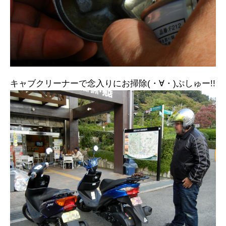
キャブクリーナーで念入りにお掃除(・∀・)ぷしゅー!!