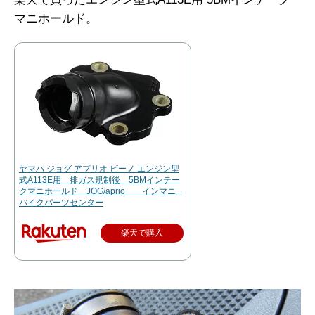
マニホールド。
ヤマハ ジョグ アプリオ ビーノ エンジン型
式A113E用 排ガス規制後 5BMインテー
クマニホールド JOG/aprio インマニ
バイクパーツセンター
楽天で購入