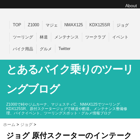
About
TOP
Z1000
NMAX125
KDX125SR
マジェ
ジョグ
ツーリング
林道
メンテナンス
ツークラブ
イベント
Twitter
バイク用品
グルメ
とあるバイク乗りのツーリ
ングブログ
Z1000で峠やジムカーナ、マジェスティC、NMAX125でツーリング、
KDX125SR、原付スクータージョグで林道や酷道。メンテナンス整備修
理、バイクイベント、ツーリングスポット・グルメ情報ブログ
ホーム
>
ジョグ
>
ジョグ 原付スクーターのインテーク