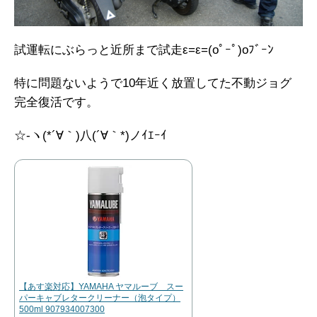
試運転にぶらっと近所まで試走ε=ε=(oﾟｰﾟ)oﾌﾞｰﾝ
特に問題ないようで10年近く放置してた不動ジョグ
完全復活です。
☆-ヽ(*´∀｀)八(´∀｀*)ノｲｴｰｲ
【あす楽対応】YAMAHA ヤマルーブ スー
パーキャブレタークリーナー（泡タイプ）
500ml 907934007300