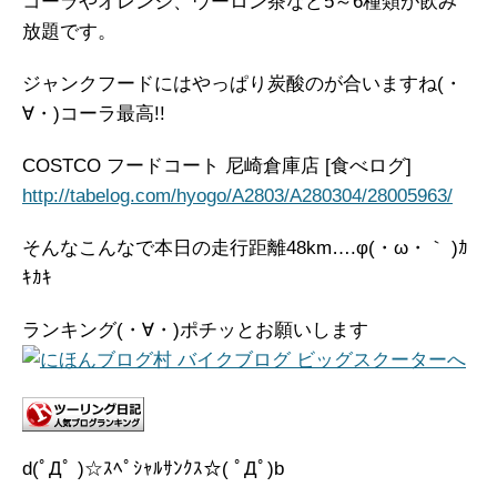
コーラやオレンジ、ウーロン茶など5～6種類が飲み
放題です。
ジャンクフードにはやっぱり炭酸のが合いますね(・
∀・)コーラ最高!!
COSTCO フードコート 尼崎倉庫店 [食べログ]
http://tabelog.com/hyogo/A2803/A280304/28005963/
そんなこんなで本日の走行距離48km….φ(・ω・｀ )ｶ
ｷｶｷ
ランキング(・∀・)ポチッとお願いします
d(ﾟДﾟ )☆ｽﾍﾟｼｬﾙｻﾝｸｽ☆( ﾟДﾟ)b