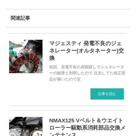
関連記事
マジェスティ 発電不良のジェ
ネレーター(オルタネーター)交
換
前回、充電不良の原因探しでジェネレータ
ーの故障と判明したので 注文してた純正部
品が届いたので交
記事を読む
NMAX125 Vベルト＆ウエイト
ローラー駆動系消耗部品交換メ
ンテナンス