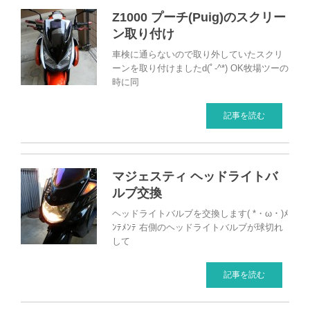
Z1000 プーチ(Puig)のスクリー
ン取り付け
車検に通らないので取り外していたスクリ
ーンを取り付けましたd(ﾟ-^*) OK牧場ツーの
時に同
記事を読む
マジェスティ ヘッドライトバ
ルブ交換
ヘッドライトバルブを交換します( *・ω・)ﾒ
ﾝﾃﾒﾝﾃ 右側のヘッドライトバルブが球切れ
して
記事を読む