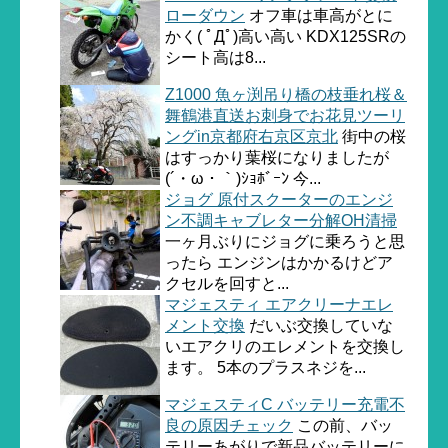
ローダウン
オフ車は車高がとに
かく( ﾟДﾟ)高い高い KDX125SRの
シート高は8...
Z1000 魚ヶ渕吊り橋の枝垂れ桜＆
舞鶴港直送お刺身でお花見ツーリ
ングin京都府右京区京北
街中の桜
はすっかり葉桜になりましたが
(´・ω・｀)ｼｮﾎﾞｰﾝ 今...
ジョグ 原付スクーターのエンジ
ン不調キャブレター分解OH清掃
一ヶ月ぶりにジョグに乗ろうと思
ったら エンジンはかかるけどア
クセルを回すと...
マジェスティ エアクリーナエレ
メント交換
だいぶ交換していな
いエアクリのエレメントを交換し
ます。 5本のプラスネジを...
マジェスティC バッテリー充電不
良の原因チェック
この前、バッ
テリーあがりで新品バッテリーに