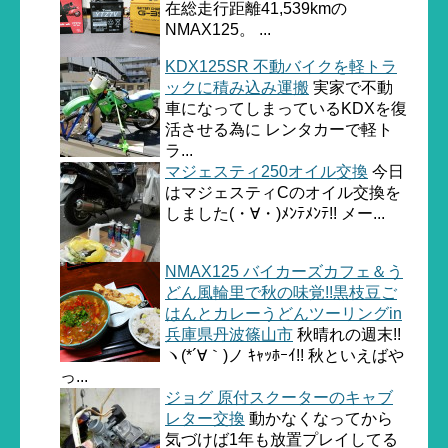
在総走行距離41,539kmの
NMAX125。 ...
KDX125SR 不動バイクを軽トラ
ックに積み込み運搬
実家で不動
車になってしまっているKDXを復
活させる為に レンタカーで軽ト
ラ...
マジェスティ250オイル交換
今日
はマジェスティCのオイル交換を
しました(・∀・)ﾒﾝﾃﾒﾝﾃ!! メー...
NMAX125 バイカーズカフェ＆う
どん風輪里で秋の味覚!!黒枝豆ご
はんとカレーうどんツーリングin
兵庫県丹波篠山市
秋晴れの週末!!
ヽ(*´∀｀)ノ ｷｬｯﾎｰｲ!! 秋といえばや
っ...
ジョグ 原付スクーターのキャブ
レター交換
動かなくなってから
気づけば1年も放置プレイしてる