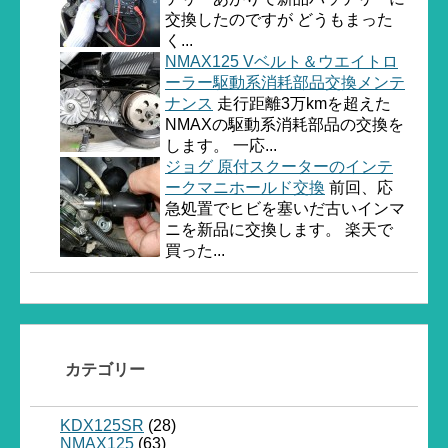
交換したのですが どうもまった
く...
NMAX125 Vベルト＆ウエイトロ
ーラー駆動系消耗部品交換メンテ
ナンス
走行距離3万kmを超えた
NMAXの駆動系消耗部品の交換を
します。 一応...
ジョグ 原付スクーターのインテ
ークマニホールド交換
前回、応
急処置でヒビを塞いだ古いインマ
ニを新品に交換します。 楽天で
買った...
カテゴリー
KDX125SR
(28)
NMAX125
(63)