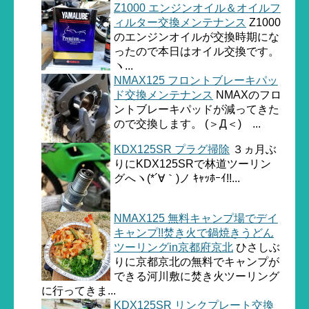
Z1000 エンジンオイル＆オイルフ
ィルター交換メンテナンス
Z1000
のエンジンオイルが交換時期にな
ったので本日はオイル交換です。
ヽ...
NMAX125 フロントブレーキパッ
ド交換メンテナンス
NMAXのフロ
ントブレーキパッドが減ってきた
ので交換します。 (＞Д＜)ゝ...
KDX125SR プラグ掃除
３ヵ月ぶ
りにKDX125SRで林道ツーリン
グへヽ(*´∀｀)ノ ｷｬｯﾎｰｲ!!...
NMAX125 無料キャンプ場でデイ
キャンプ!!焚き火で鍋焼きうどん
ツーリングin京都府京北
ひさしぶ
りに京都京北の無料でキャンプが
できる河川敷に焚き火ツーリング
に行ってきま...
KDX125SR リンクプレート交換