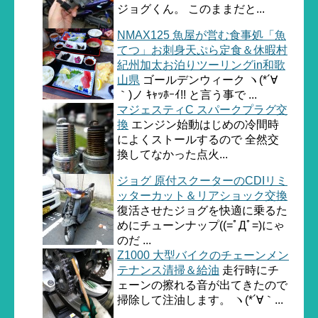
ジョグくん。 このままだと...
NMAX125 魚屋が営む食事処「魚
てつ」お刺身天ぷら定食＆休暇村
紀州加太お泊りツーリングin和歌
山県
ゴールデンウィーク ヽ(*´∀
｀)ノ ｷｬｯﾎｰｲ!! と言う事で ...
マジェスティC スパークプラグ交
換
エンジン始動はじめの冷間時
によくストールするので 全然交
換してなかった点火...
ジョグ 原付スクーターのCDIリミ
ッターカット＆リアショック交換
復活させたジョグを快適に乗るた
めにチューンナップ((=ﾟДﾟ=)にゃ
のだ ...
Z1000 大型バイクのチェーンメン
テナンス清掃＆給油
走行時にチ
ェーンの擦れる音が出てきたので
掃除して注油します。 ヽ(*´∀｀...