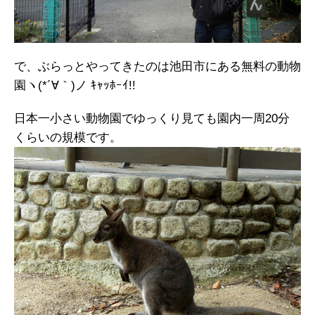
で、ぶらっとやってきたのは池田市にある無料の動物
園ヽ(*´∀｀)ノ ｷｬｯﾎｰｲ!!
日本一小さい動物園でゆっくり見ても園内一周20分
くらいの規模です。