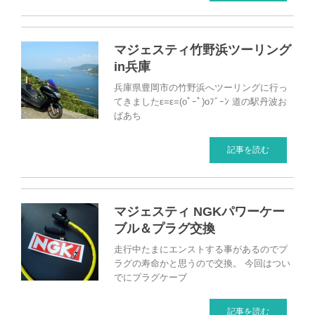
マジェスティ竹野浜ツーリング
in兵庫
兵庫県豊岡市の竹野浜へツーリングに行っ
てきましたε=ε=(oﾟｰﾟ)oﾌﾞｰﾝ 道の駅丹波お
ばあち
記事を読む
マジェスティ NGKパワーケー
ブル＆プラグ交換
走行中たまにエンストする事があるのでプ
ラグの寿命かと思うので交換。 今回はつい
でにプラグケーブ
記事を読む