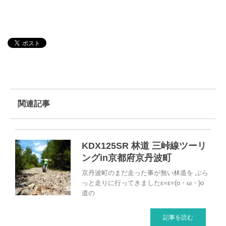
関連記事
KDX125SR 林道 三峠線ツーリ
ングin京都府京丹波町
京丹波町のまだ走った事が無い林道を ぶら
っと走りに行ってきましたε=ε=(o・ω・)o
道の
記事を読む