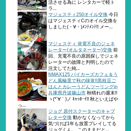
活させる為に レンタカーで軽ト
ラ...
マジェスティ250オイル交換
今日
はマジェスティCのオイル交換を
しました(・∀・)ﾒﾝﾃﾒﾝﾃ!! メー...
マジェスティ 発電不良のジェネ
レーター(オルタネーター)交換
前
回、充電不良の原因探しでジェネ
レーターの故障と判明したので
注文してた純...
NMAX125 バイカーズカフェ＆う
どん風輪里で秋の味覚!!黒枝豆ご
はんとカレーうどんツーリングin
兵庫県丹波篠山市
秋晴れの週末!!
ヽ(*´∀｀)ノ ｷｬｯﾎｰｲ!! 秋といえばや
っ...
ジョグ 原付スクーターのキャブ
レター交換
動かなくなってから
気づけば1年も放置プレイしてる
ジョグくん。 このままだと...