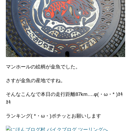
マンホールの絵柄が金魚でした。
さすが金魚の産地ですね。
そんなこんなで本日の走行距離87km….φ(・ω・* )ｶｷ
ｶｷ
ランキング( *・ω・)ポチッとお願いします