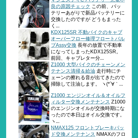
良の原因チェック
この前、バッ
テリーあがりで新品バッテリーに
交換したのですが どうもまった
く...
KDX125SR 不動バイクのキャブ
オーバーフロー修理フロートバル
ブAssy交換
長年の放置で不動車
になってしまったKDX125SR。
前回、キャブレター分...
Z1000 大型バイクのチェーンメン
テナンス清掃＆給油
走行時にチ
ェーンの擦れる音が出てきたので
掃除して注油します。 ヽ(*´∀｀...
Z1000 エンジンオイル＆オイルフ
ィルター交換メンテナンス
Z1000
のエンジンオイルが交換時期にな
ったので本日はオイル交換です。
ヽ...
NMAX125 フロントブレーキパッ
ド交換メンテナンス
NMAXのフロ