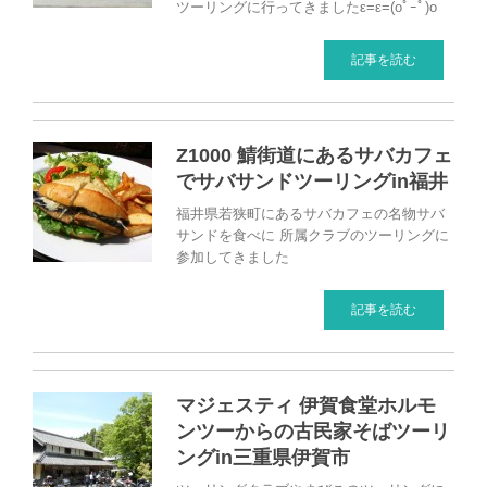
ツーリングに行ってきましたε=ε=(oﾟｰﾟ)o
記事を読む
Z1000 鯖街道にあるサバカフェ
でサバサンドツーリングin福井
福井県若狭町にあるサバカフェの名物サバ
サンドを食べに 所属クラブのツーリングに
参加してきました
記事を読む
マジェスティ 伊賀食堂ホルモ
ンツーからの古民家そばツーリ
ングin三重県伊賀市