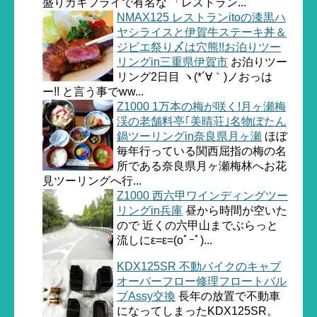
盛りカキフライで有名な 「レストラン...
NMAX125 レストランitoの漆黒ハ
ヤシライスと伊賀牛ステーキ丼＆
ジビエ祭り〆は穴熊!!お泊りツー
リングin三重県伊賀市
お泊りツー
リング2日目 ヽ(*´∀｀)ノおっは
ー!! と言う事でww...
Z1000 1万本の梅が咲く!月ヶ瀬梅
渓の老舗料亭｢美晴荘｣名物ぼたん
鍋ツーリングin奈良県月ヶ瀬
ほぼ
毎年行っている関西屈指の梅の名
所である奈良県月ヶ瀬梅林へお花
見ツーリングへ行...
Z1000 西六甲ワインディングツー
リングin兵庫
昼から時間が空いた
ので 近くの六甲山までぶらっと
流しにε=ε=(oﾟｰﾟ)...
KDX125SR 不動バイクのキャブ
オーバーフロー修理フロートバル
ブAssy交換
長年の放置で不動車
になってしまったKDX125SR。