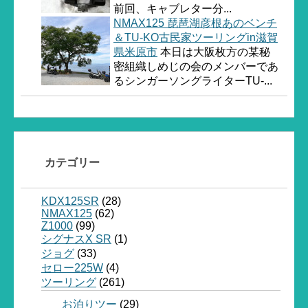
前回、キャブレター分...
NMAX125 琵琶湖彦根あのベンチ
＆TU-KO古民家ツーリングin滋賀
県米原市
本日は大阪枚方の某秘
密組織しめじの会のメンバーであ
るシンガーソングライターTU-...
カテゴリー
KDX125SR
(28)
NMAX125
(62)
Z1000
(99)
シグナスX SR
(1)
ジョグ
(33)
セロー225W
(4)
ツーリング
(261)
お泊りツー
(29)