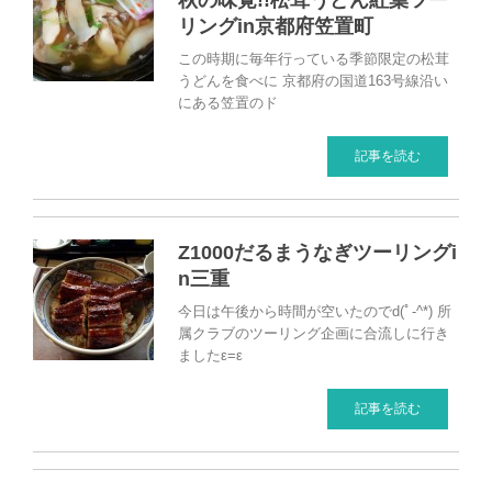
秋の味覚!!松茸うどん紅葉ツー
リングin京都府笠置町
この時期に毎年行っている季節限定の松茸
うどんを食べに 京都府の国道163号線沿い
にある笠置のド
記事を読む
Z1000だるまうなぎツーリングi
n三重
今日は午後から時間が空いたのでd(ﾟ-^*) 所
属クラブのツーリング企画に合流しに行き
ましたε=ε
記事を読む