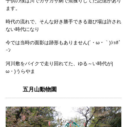
子供の僕は川でガサガサ網で魚獲りしてた記憶があり
ます。
時代の流れで、そんな好き勝手できる遊び場は許され
ない時代になり
今では当時の面影は跡形もありません(´・ω・｀)ｼｮﾎﾞ
ｰﾝ
河川敷をバイクで走り回れてた、ゆる～い時代が|
ω・)うらやま
五月山動物園