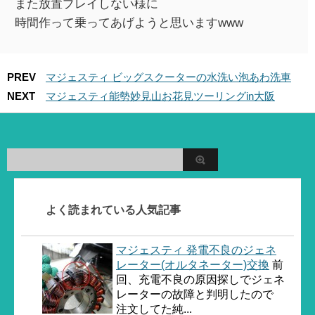
また放置プレイしない様に
時間作って乗ってあげようと思いますwww
PREV
マジェスティ ビッグスクーターの水洗い泡あわ洗車
NEXT
マジェスティ能勢妙見山お花見ツーリングin大阪
よく読まれている人気記事
マジェスティ 発電不良のジェネ
レーター(オルタネーター)交換
前
回、充電不良の原因探しでジェネ
レーターの故障と判明したので
注文してた純...