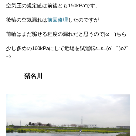
空気圧の規定値は前後とも150kPaです。
後輪の空気漏れは
前回修理
したのですが
前輪はまだ騙せる程度の漏れだと思うので|ω・)ちら
少し多めの160kPaにして近場を試運転ε=ε=(oﾟｰﾟ)oﾌﾞ
ｰﾝ
猪名川