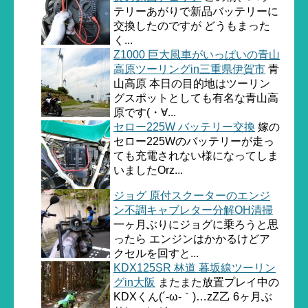
テリーあがりで新品バッテリーに
交換したのですが どうもまった
く...
Z1000 巨大風車がいっぱいの青山
高原ツーリングin三重県伊賀市
青
山高原 本日の目的地はツーリン
グスポットとしても有名な青山高
原です(・∀...
セロー225W バッテリー交換
嫁の
セロー225Wのバッテリーが走っ
ても充電されない様になってしま
いましたOrz...
ジョグ 原付スクーターのエンジ
ン不調キャブレター分解OH清掃
一ヶ月ぶりにジョグに乗ろうと思
ったら エンジンはかかるけどア
クセルを回すと...
KDX125SR 林道 暮坂線ツーリン
グin大阪
またまた放置プレイ中の
KDXくん(´-ω-｀)…zZ乙 6ヶ月ぶ