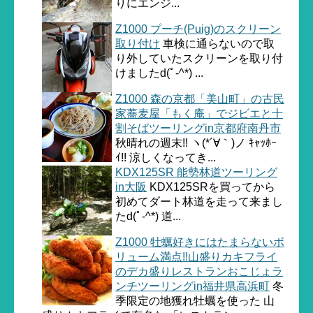
りにエンジ...
Z1000 プーチ(Puig)のスクリーン
取り付け
車検に通らないので取
り外していたスクリーンを取り付
けましたd(ﾟ-^*) ...
Z1000 森の京都「美山町」の古民
家蕎麦屋「もく庵」でジビエと十
割そばツーリングin京都府南丹市
秋晴れの週末!! ヽ(*´∀｀)ノ ｷｬｯﾎｰ
ｲ!! 涼しくなってき...
KDX125SR 能勢林道ツーリング
in大阪
KDX125SRを買ってから
初めてダート林道を走って来まし
たd(ﾟ-^*) 道...
Z1000 牡蠣好きにはたまらないボ
リューム満点!!山盛りカキフライ
のデカ盛りレストランおこじょラ
ンチツーリングin福井県高浜町
冬
季限定の地獲れ牡蠣を使った 山