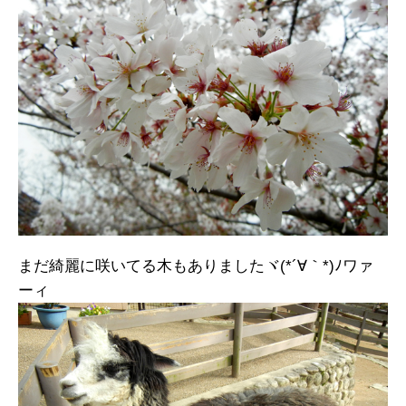
まだ綺麗に咲いてる木もありましたヾ(*´∀｀*)ﾉワァ
ーィ