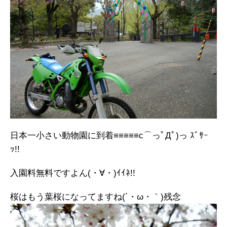
日本一小さい動物園に到着≡≡≡≡≡c⌒っﾟДﾟ)っ ｽﾞｻｰ
ｯ!!
入園料無料ですよん(・∀・)ｲｲﾈ!!
桜はもう葉桜になってますね(´・ω・｀)残念