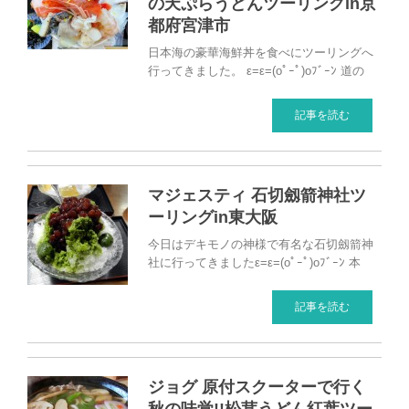
の天ぷらうどんツーリングin京
都府宮津市
日本海の豪華海鮮丼を食べにツーリングへ
行ってきました。 ε=ε=(oﾟｰﾟ)oﾌﾞｰﾝ 道の
記事を読む
マジェスティ 石切劔箭神社ツ
ーリングin東大阪
今日はデキモノの神様で有名な石切劔箭神
社に行ってきましたε=ε=(oﾟｰﾟ)oﾌﾞｰﾝ 本
記事を読む
ジョグ 原付スクーターで行く