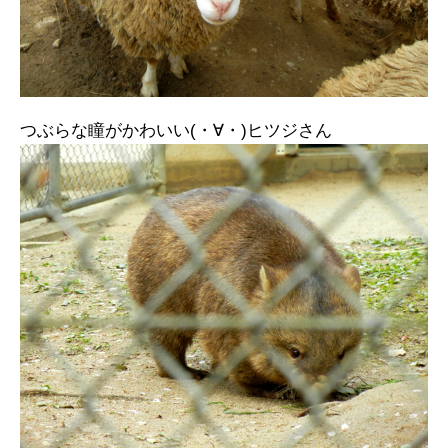
つぶらな瞳がかわいい(・∀・)ヒツジさん