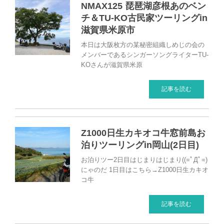
NMAX125 琵琶湖彦根あのベン
チ＆TU-KO古民家ツーリングin
滋賀県米原市
本日は大阪枚方の某秘密組織しめじの会の
メンバーであるシンガーソングライターTU-
KOさんが滋賀県米原
記事を読む
Z1000日生カキオコ牛窓前島お
泊りツーリングin岡山(2日目)
お泊りツー2日目はじまりはじまり((=ﾟДﾟ=)
にゃのだ 1日目はこちら→Z1000日生カキオ
コ牛
記事を読む