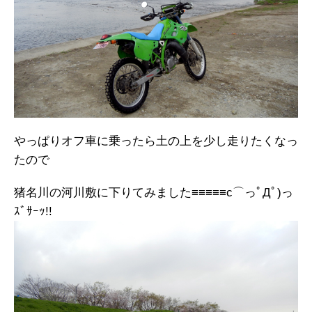
やっぱりオフ車に乗ったら土の上を少し走りたくなっ
たので
猪名川の河川敷に下りてみました≡≡≡≡≡c⌒っﾟДﾟ)っ
ｽﾞｻｰｯ!!