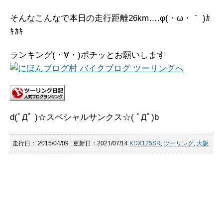
そんなこんなで本日の走行距離26km….φ(・ω・｀ )ｶ
ｷｶｷ
ランキング(・∀・)ポチッとお願いします
d(ﾟДﾟ )☆スペシャルサンクス☆( ﾟДﾟ)b
走行日：
2015/04/09
: 更新日：2021/07/14
KDX125SR
,
ツーリング
,
大阪