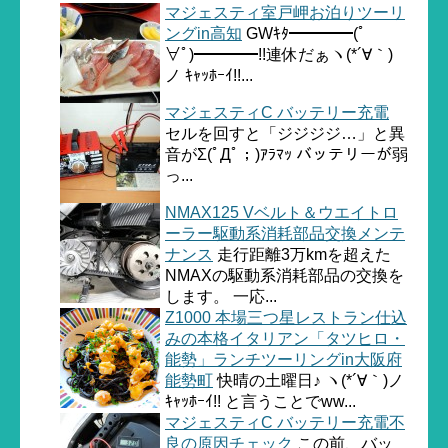
マジェスティ室戸岬お泊りツーリ
ングin高知
GWｷﾀ━━━━(ﾟ
∀ﾟ)━━━━!!連休だぁヽ(*´∀｀)
ノ ｷｬｯﾎｰｲ!!...
マジェスティC バッテリー充電
セルを回すと「ジジジジ…」と異
音がΣ(ﾟДﾟ；)ｱﾗﾏｯ バッテリーが弱
っ...
NMAX125 Vベルト＆ウエイトロ
ーラー駆動系消耗部品交換メンテ
ナンス
走行距離3万kmを超えた
NMAXの駆動系消耗部品の交換を
します。 一応...
Z1000 本場三つ星レストラン仕込
みの本格イタリアン「タツヒロ・
能勢」ランチツーリングin大阪府
能勢町
快晴の土曜日♪ ヽ(*´∀｀)ノ
ｷｬｯﾎｰｲ!! と言うことでww...
マジェスティC バッテリー充電不
良の原因チェック
この前、バッ