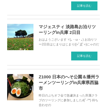
記事を読む
マジェスティ 淡路島お泊りツ
ーリングin兵庫 2日目
おはようございますヾ(｡・ω・｡) お泊りツ
ー2日目はじまりはじまり((=ﾟДﾟ=)にゃのだ
記事を読む
Z1000 日本のへそ公園＆播州ラ
ーメンツーリングin兵庫県西脇
市
昨日のぷちオフ会で急遽決まった所属クラ
ブのツーリングに参加しましたd(ﾟ-^*) 待ち
合わせの