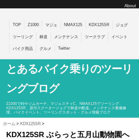
About
TOP
Z1000
NMAX125
KDX125SR
マジェ
ジョグ
ツーリング
林道
メンテナンス
ツークラブ
イベント
Twitter
バイク用品
グルメ
とあるバイク乗りのツーリ
ングブログ
Z1000で峠やジムカーナ、マジェスティC、NMAX125でツーリング、
KDX125SR、原付スクータージョグで林道や酷道。メンテナンス整備修
理、バイクイベント、ツーリングスポット・グルメ情報ブログ
ホーム
>
KDX125SR
>
KDX125SR ぶらっと五月山動物園へ