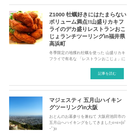
Z1000 牡蠣好きにはたまらない
ボリューム満点!!山盛りカキフ
ライのデカ盛りレストランおこ
じょランチツーリングin福井県
高浜町
冬季限定の地獲れ牡蠣を使った 山盛りカキ
フライで有名な 「レストランおこじょ」に
記事を読む
マジェスティ 五月山ハイキン
グツーリングin大阪
おとんのお墓参りを兼ねて 大阪府池田市の
五月山へハイキングをしてきましたε=ε=(oﾟ
ｰﾟ)o