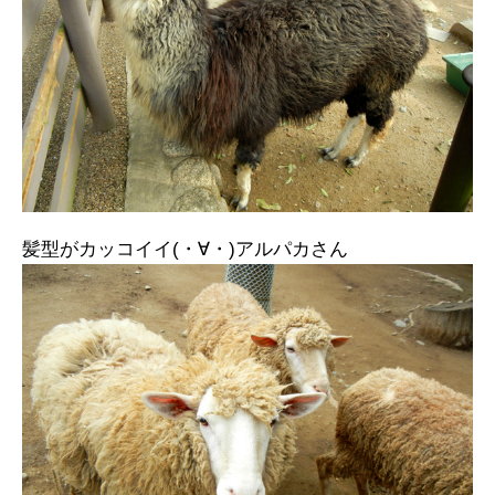
髪型がカッコイイ(・∀・)アルパカさん