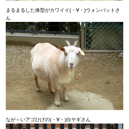
まるまるした体型がカワイイ(・∀・)ウォンバットさ
ん
なが～いアゴひげの(・∀・)白ヤギさん