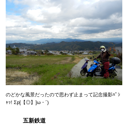
のどかな風景だったので思わず止まって記念撮影ﾊﾟｼ
ｬｯ! Σp[【◎】]ω・´)
五新鉄道