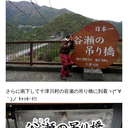
さらに南下して十津川村の谷瀬の吊り橋に到着ヽ(*´∀
｀)ノ ｷｬｯﾎｰｲ!!