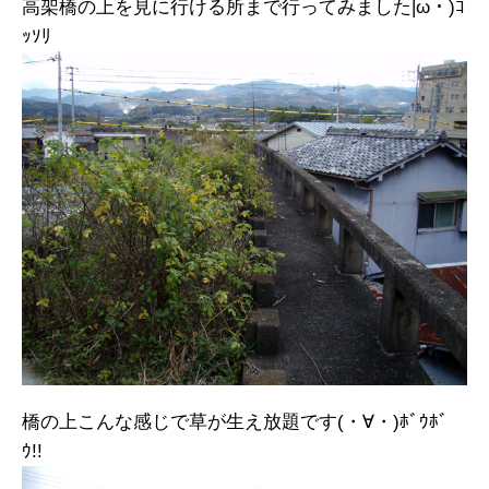
高架橋の上を見に行ける所まで行ってみました|ω・)ｺ
ｯｿﾘ
橋の上こんな感じで草が生え放題です(・∀・)ﾎﾞｳﾎﾞ
ｳ!!