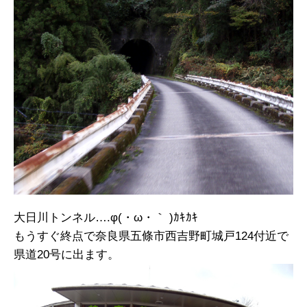
大日川トンネル….φ(・ω・｀ )ｶｷｶｷ
もうすぐ終点で奈良県五條市西吉野町城戸124付近で
県道20号に出ます。