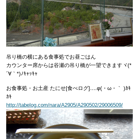
吊り橋の横にある食事処でお昼ごはん
カウンター席からは谷瀬の吊り橋が一望できますヾ(*
´∀｀*)ﾉｷｬｯｷｬ
お食事処・お土産 たにせ[食べログ]….φ(・ω・｀ )ｶｷ
ｶｷ
http://tabelog.com/nara/A2905/A290502/29006509/