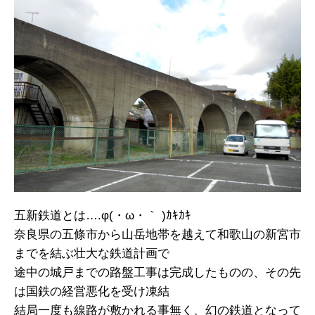
五新鉄道とは….φ(・ω・｀ )ｶｷｶｷ
奈良県の五條市から山岳地帯を越えて和歌山の新宮市
までを結ぶ壮大な鉄道計画で
途中の城戸までの路盤工事は完成したものの、その先
は国鉄の経営悪化を受け凍結
結局一度も線路が敷かれる事無く、幻の鉄道となって