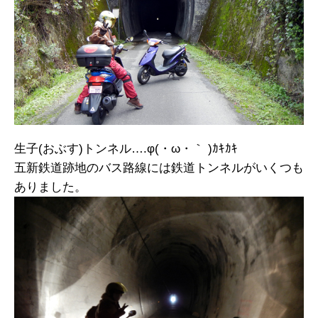
生子(おぶす)トンネル….φ(・ω・｀ )ｶｷｶｷ
五新鉄道跡地のバス路線には鉄道トンネルがいくつも
ありました。