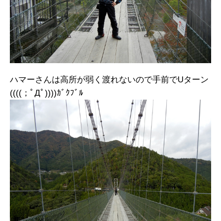
ハマーさんは高所が弱く渡れないので手前でUターン
((((；ﾟДﾟ))))ｶﾞｸﾌﾞﾙ