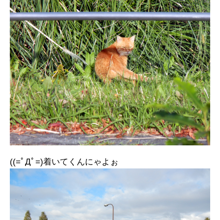
((=ﾟДﾟ=)着いてくんにゃよぉ