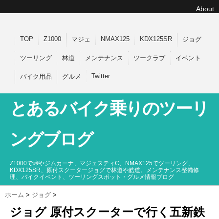
About
TOP
Z1000
NMAX125
KDX125SR
マジェ
ジョグ
ツーリング
林道
メンテナンス
ツークラブ
イベント
Twitter
バイク用品
グルメ
とあるバイク乗りのツーリ
ングブログ
Z1000で峠やジムカーナ、マジェスティC、NMAX125でツーリング、
KDX125SR、原付スクータージョグで林道や酷道。メンテナンス整備修
理、バイクイベント、ツーリングスポット・グルメ情報ブログ
ホーム
>
ジョグ
>
ジョグ 原付スクーターで行く五新鉄