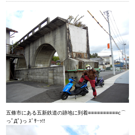
五條市にある五新鉄道の跡地に到着≡≡≡≡≡≡≡≡≡≡c⌒
っﾟДﾟ)っ ｽﾞｻｰｯ!!