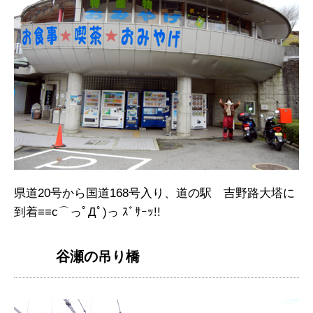
県道20号から国道168号入り、道の駅 吉野路大塔に
到着≡≡c⌒っﾟДﾟ)っ ｽﾞｻｰｯ!!
谷瀬の吊り橋