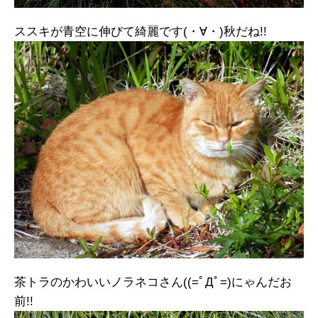
ススキが青空に伸びて綺麗です(・∀・)秋だね!!
茶トラのかわいいノラネコさん((=ﾟДﾟ=)にゃんだお
前!!