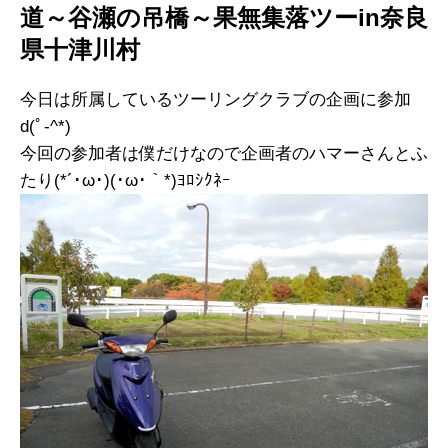
道～谷瀬の吊橋～果無集落ツーin奈良
県十津川村
今日は所属しているツーリングクラブの企画に参加
d(ﾟ-^*)
今回の参加者は僕だけなので企画者のハマーさんとふ
たり(*´･ω･)(･ω･｀*)ﾖﾛｼｸﾈｰ