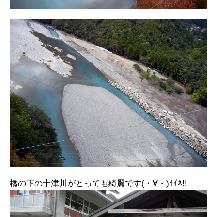
橋の下の十津川がとっても綺麗です(・∀・)ｲｲﾈ!!