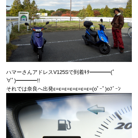
ハマーさんアドレスV125Sで到着ｷﾀ━━━━(ﾟ
∀ﾟ)━━━━!!
それでは奈良へ出発ε=ε=ε=ε=ε=ε=ε=(oﾟｰﾟ)oﾌﾞｰﾝ