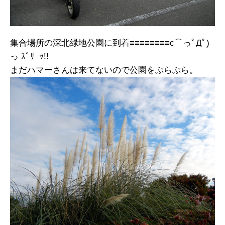
集合場所の深北緑地公園に到着≡≡≡≡≡≡≡≡c⌒っﾟДﾟ)
っ ｽﾞｻｰｯ!!
まだハマーさんは来てないので公園をぶらぶら。