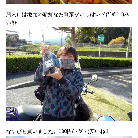
店内には地元の新鮮なお野菜がいっぱいヾ(*´∀｀*)ﾉｷ
ｬｯｷｬ
なすびを買いました。130円(・∀・)安いね!!