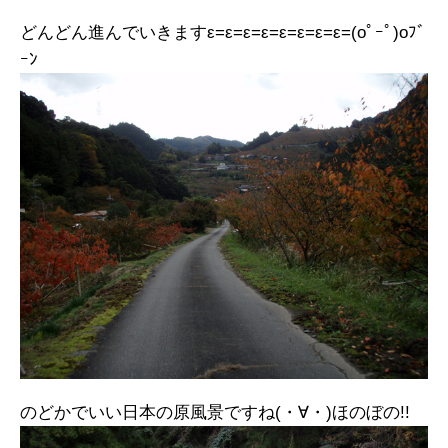
どんどん進んでいきますε=ε=ε=ε=ε=ε=ε=ε=(oﾟｰﾟ)oﾌﾞ
ｰﾝ
のどかでいい日本の原風景ですね(・∀・)ほのぼの!!