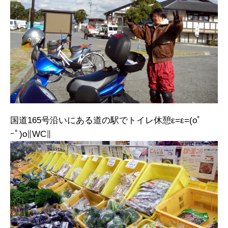
国道165号沿いにある道の駅でトイレ休憩ε=ε=(oﾟ
ｰﾟ)o∥WC∥