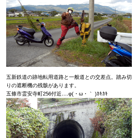
五新鉄道の跡地転用道路と一般道との交差点。踏み切
りの遮断機の残骸があります。
五條市霊安寺町256付近….φ(・ω・｀ )ｶｷｶｷ