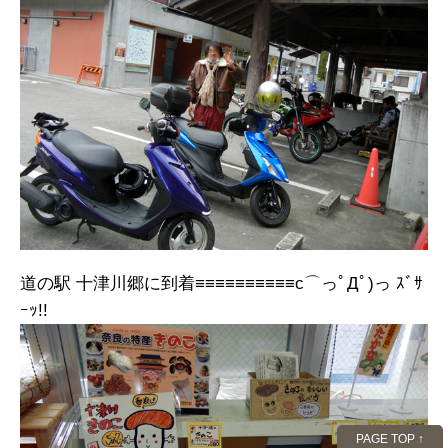
道の駅 十津川郷に到着≡≡≡≡≡≡≡≡≡≡c⌒っﾟДﾟ)っ ｽﾞｻ
ｰｯ!!
PAGE TOP ↑